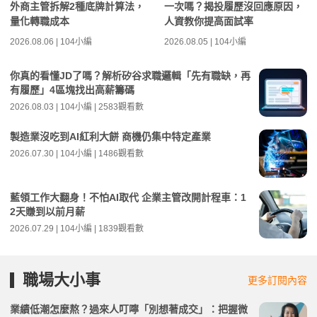
外商主管拆解2種底牌計算法，
一次嗎？揭投履歷沒回應原因，
量化轉職成本
人資教你提高面試率
2026.08.06 | 104小編
2026.08.05 | 104小編
你真的看懂JD了嗎？解析矽谷求職邏輯「先有職缺，再
有履歷」4區塊找出高薪籌碼
2026.08.03 | 104小編 | 2583觀看數
製造業沒吃到AI紅利大餅 商機仍集中特定產業
2026.07.30 | 104小編 | 1486觀看數
藍領工作大翻身！不怕AI取代 企業主管改開計程車：1
2天賺到以前月薪
2026.07.29 | 104小編 | 1839觀看數
職場大小事
更多訂閱內容
業績低潮怎麼熬？過來人叮嚀「別想著成交」：把握微