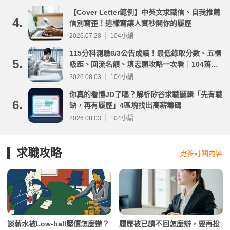
【Cover Letter範例】中英文求職信、自我推薦
4.
信別寫歪！這樣寫讓人資秒開你的履歷
2026.07.28 ｜ 104小編
115分科測驗8/3公告成績！最低錄取分數、五標
5.
級距、回流名額、填志願攻略一次看｜104落點
分析
2026.08.03 ｜ 104小編
你真的看懂JD了嗎？解析矽谷求職邏輯「先有職
6.
缺，再有履歷」4區塊找出高薪籌碼
2026.08.03 ｜ 104小編
求職攻略
更多訂閱內容
談薪水被Low-ball壓價怎麼辦？
履歷被已讀不回怎麼辦，要再投