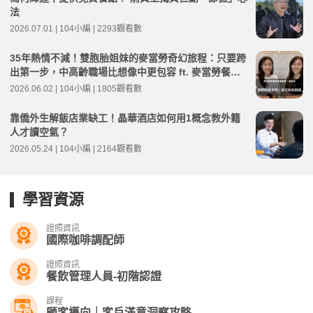
法
2026.07.01 | 104小編 | 2293觀看數
35年熱情不減！雙胞胎姐妹的麥當勞奇幻旅程：只要跨
出第一步，中高齡職場比想像中更包容 ft. 麥當勞餐廳
經理 嚴嘉惠、嚴嘉雯 | 高年級不打烊 x 用 AI 點亮第二
2026.06.02 | 104小編 | 1805觀看數
人生 EP275
靠僑外生解飯店業缺工！晶華酒店如何用1概念教外籍
人才讀空氣？
2026.05.24 | 104小編 | 2164觀看數
學習資源
證照資訊
國際咖啡調配師
證照資訊
餐飲管理人員-初階認證
課程
顧客導向｜客戶滿意洞察攻略