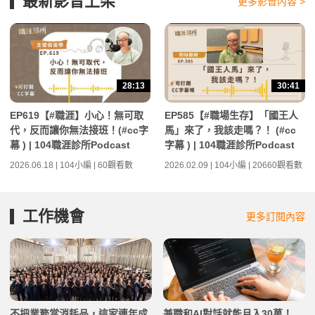
最新影音上架
更多影音內容 >
28:13
30:41
EP619【#職涯】小心！無可取
EP585【#職場生存】「國王人
代，反而讓你無法接班！(#cc字
馬」來了，我該走嗎？！ (#cc
幕 ) | 104職涯診所Podcast
字幕 ) | 104職涯診所Podcast
2026.06.18 | 104小編 | 60觀看數
2026.02.09 | 104小編 | 20660觀看數
工作機會
更多訂閱內容
不把業務當消耗品，這家連年成
兼職和AI對話就能月入30萬！