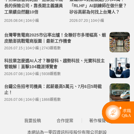
長的保險公司，靠長期主義讓員
「RLHF」AI訓練師在做什麼？
工業績自然翻10倍
矽谷高薪為何找上台灣人？
2026.08.04 | 104小編
2026.07.20 | 104小編
台灣零售電商2025市佔率出爐！全聯好市多增幅高、蝦
皮酷澎挑戰電商版圖｜最新工作機會
2026.07.15 | 104小編 | 2743觀看數
科技業怎麼選AI人才？聯發科、趨勢科技、光寶科技主
管親解｜直擊104職涯博覽會
2026.07.08 | 104小編 | 5938觀看數
台鐵公告招考司機員：起薪最高5萬元、7月6日5時截
止！
2026.07.06 | 104小編 | 1866觀看數
我要投稿
合作提案
著作權聲明
本網站為一零四資訊科技股份有限公司創設