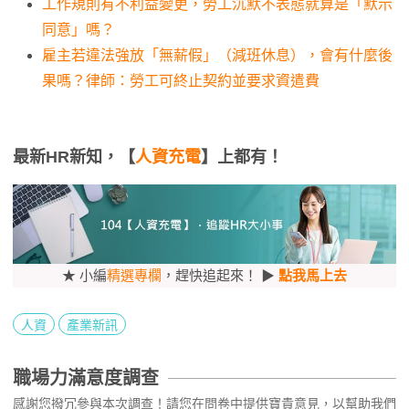
工作規則有不利益變更，勞工沉默不表態就算是「默示
同意」嗎？
雇主若違法強放「無薪假」（減班休息），會有什麼後
果嗎？律師：勞工可終止契約並要求資遣費
最新HR新知，【
人資充電
】上都有！
★ 小編
精選專欄
，趕快追起來！ ▶
點我馬上去
人資
產業新訊
職場力滿意度調查
感謝您撥冗參與本次調查！請您在問卷中提供寶貴意見，以幫助我們