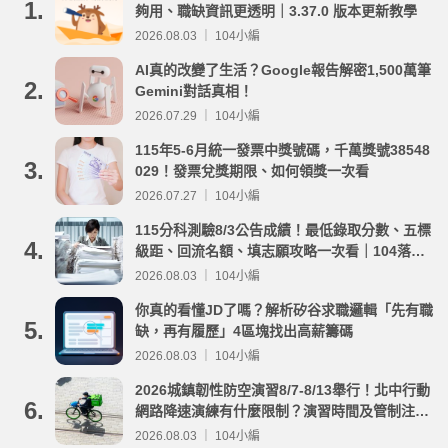
1.
夠用、職缺資訊更透明｜3.37.0 版本更新教學
2026.08.03 ｜ 104小編
AI真的改變了生活？Google報告解密1,500萬筆
2.
Gemini對話真相！
2026.07.29 ｜ 104小編
115年5-6月統一發票中獎號碼，千萬獎號38548
3.
029！發票兌獎期限、如何領獎一次看
2026.07.27 ｜ 104小編
115分科測驗8/3公告成績！最低錄取分數、五標
4.
級距、回流名額、填志願攻略一次看｜104落點
分析
2026.08.03 ｜ 104小編
你真的看懂JD了嗎？解析矽谷求職邏輯「先有職
5.
缺，再有履歷」4區塊找出高薪籌碼
2026.08.03 ｜ 104小編
2026城鎮韌性防空演習8/7-8/13舉行！北中行動
6.
網路降速演練有什麼限制？演習時間及管制注意
事項整理
2026.08.03 ｜ 104小編