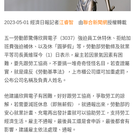
2023-05-01 經濟日報記者
江睿智
由
聯合新聞網
授權轉載
五一勞動節驚傳欣興電子（3037）強迫員工休特休、拒給加
班費強迫補休、以及休「圓夢假」等，勞動部勞動條及就業
平等司長黃維琛今（1）日表示，雇主若因景氣因素有困
難，要先跟勞工協商，不要搞一堆奇奇怪怪名目，若查證屬
實，就是違反《勞動基準法》，上市櫃公司還可加重處罰，
公布公司名稱及負責人姓名。
他建議欣興電子有困難，好好跟勞工協商，爭取勞工的諒
解，若需要減班休息（即無薪假），就通報出來，勞動部的
安心就業計畫、充電再出發計畫就可以協助勞工，支持勞工
經濟生活。雇主不通報，最後員工還是會申訴，最後都會有
影響，建議雇主依法處理、通報。