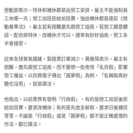
勞動部表示，特休和補休都是由勞工安排，雇主不能強制員
工休哪一天；勞工加班拒給加班費，強迫補休都是違反《勞
動基準法》。雇主若有困難要先跟勞工協商，若勞工願意體
諒、配合排特休、改補休才可以。通常有好好協商，勞工多
半會接受。
近來全球景氣趨緩，製造業訂單減少，黃維琛表示，雇主有
困難，應先跟勞工協商，而不要想一些奇怪「名目假」影響
勞工權益。以欣興電子傳出「圓夢假」為例，「名稱取再好
聽也沒用」，就是違法。
他指出，以前業界有發明「行政假」，有的是勞工加班後拒
給加班費，要求改補休；有的是先放支薪假、要求日後補班
等等，不論是「行政假」或是「圓夢假」都不是正確處理的
作法，都已違法。