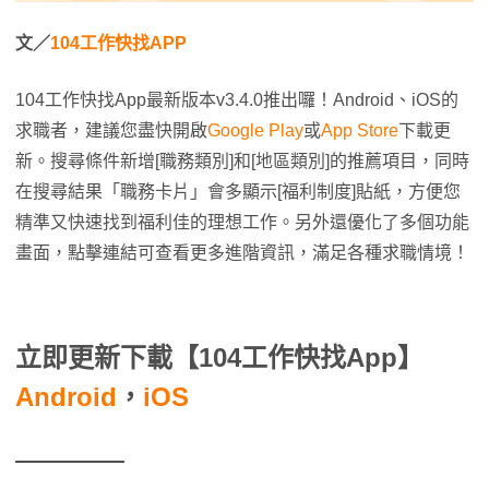
文／
104工作快找APP
104工作快找App最新版本v3.4.0推出囉！Android、iOS的
求職者，建議您盡快開啟
Google Play
或
App Store
下載更
新。搜尋條件新增[職務類別]和[地區類別]的推薦項目，同時
在搜尋結果「職務卡片」會多顯示[福利制度]貼紙，方便您
精準又快速找到福利佳的理想工作。另外還優化了多個功能
畫面，點擊連結可查看更多進階資訊，滿足各種求職情境！
立即更新下載【104工作快找App】
Android
，
iOS