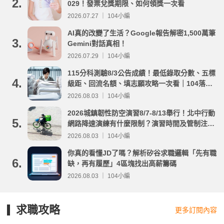
2.
029！發票兌獎期限、如何領獎一次看
2026.07.27 ｜ 104小編
AI真的改變了生活？Google報告解密1,500萬筆
3.
Gemini對話真相！
2026.07.29 ｜ 104小編
115分科測驗8/3公告成績！最低錄取分數、五標
4.
級距、回流名額、填志願攻略一次看｜104落點
分析
2026.08.03 ｜ 104小編
2026城鎮韌性防空演習8/7-8/13舉行！北中行動
5.
網路降速演練有什麼限制？演習時間及管制注意
事項整理
2026.08.03 ｜ 104小編
你真的看懂JD了嗎？解析矽谷求職邏輯「先有職
6.
缺，再有履歷」4區塊找出高薪籌碼
2026.08.03 ｜ 104小編
求職攻略
更多訂閱內容