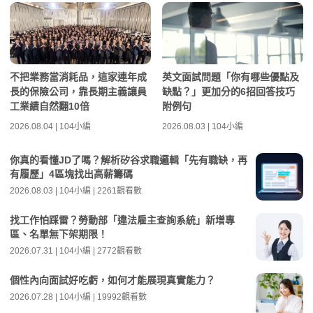
不把業務當消耗品，這家連年成
英文面試問題「你有哪些優點及
長的保險公司，靠長期主義讓員
缺點？」更加分的6招回答技巧
工業績自然翻10倍
附例句
2026.08.04 | 104小編
2026.08.03 | 104小編
你真的看懂JD了嗎？解析矽谷求職邏輯「先有職缺，再
有履歷」4區塊找出高薪籌碼
2026.08.03 | 104小編 | 2261觀看數
找工作怕踩雷？勞動部「違法雇主查詢系統」新增專
區、名單無下架期限！
2026.07.31 | 104小編 | 2772觀看數
個性內向面試好吃虧，如何才能展現真實能力？
2026.07.28 | 104小編 | 19992觀看數