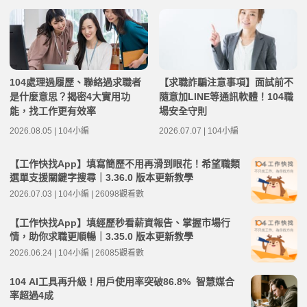
104處理過履歷、聯絡過求職者
【求職詐騙注意事項】面試前不
是什麼意思？揭密4大實用功
隨意加LINE等通訊軟體！104職
能，找工作更有效率
場安全守則
2026.08.05 | 104小編
2026.07.07 | 104小編
【工作快找App】填寫簡歷不用再滑到眼花！希望職類
選單支援關鍵字搜尋｜3.36.0 版本更新教學
2026.07.03 | 104小編 | 26098觀看數
【工作快找App】填經歷秒看薪資報告、掌握市場行
情，助你求職更順暢｜3.35.0 版本更新教學
2026.06.24 | 104小編 | 26085觀看數
104 AI工具再升級！用戶使用率突破86.8% 智慧媒合
率超過4成