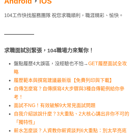
Android
，
iOS
104工作快找服務團隊 祝您求職順利，職涯精彩、愉快。
求職面試別緊張，104職場力來幫你！
盤點履歷4大誤區，沒經驗也不怕→
GET履歷面試全攻
略
履歷範本與撰寫建議最新版【免費列印與下載】
自傳怎麼寫？自傳撰寫4大步驟與3種自傳範例給你參
考！
面試不NG！有效破解9大常見面試問題
自我介紹該說什麼？3大重點、2大核心講出非你不可的
「獨特性」
薪水怎麼談？人資教你薪資談判6大重點：別太早亮底