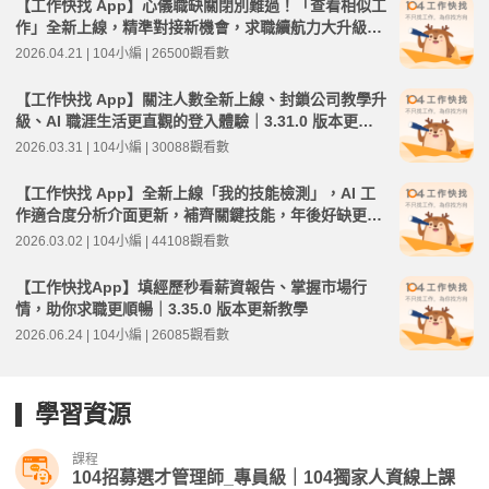
【工作快找 App】心儀職缺關閉別難過！「查看相似工
作」全新上線，精準對接新機會，求職續航力大升級｜
3.32.0 版本更新教學
2026.04.21 | 104小編 | 26500觀看數
【工作快找 App】關注人數全新上線、封鎖公司教學升
級、AI 職涯生活更直觀的登入體驗｜3.31.0 版本更新
教學
2026.03.31 | 104小編 | 30088觀看數
【工作快找 App】全新上線「我的技能檢測」，AI 工
作適合度分析介面更新，補齊關鍵技能，年後好缺更有
把握｜3.30.0 版本更新教學
2026.03.02 | 104小編 | 44108觀看數
【工作快找App】填經歷秒看薪資報告、掌握市場行
情，助你求職更順暢｜3.35.0 版本更新教學
2026.06.24 | 104小編 | 26085觀看數
學習資源
課程
104招募選才管理師_專員級｜104獨家人資線上課