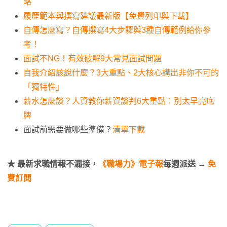
略
履歷範本與撰寫建議最新版【免費列印與下載】
自傳怎麼寫？自傳撰寫4大步驟與3種自傳範例給你參
考！
面試不NG！有效破解9大常見面試問題
自我介紹該說什麼？3大重點、2大核心講出非你不可的
「獨特性」
薪水怎麼談？人資教你薪資談判6大重點：別太早亮底
牌
面試前需要做哪些準備？
清單下載
★ 最新求職情報不漏接，
《職場力》電子報
每週派送 →
免
費訂閱