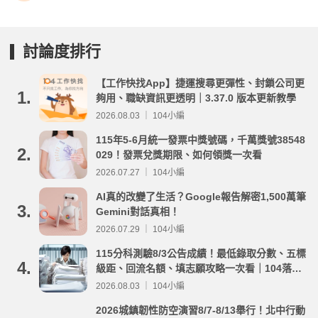
討論度排行
【工作快找App】捷運搜尋更彈性、封鎖公司更
1.
夠用、職缺資訊更透明｜3.37.0 版本更新教學
2026.08.03 ｜ 104小編
115年5-6月統一發票中獎號碼，千萬獎號38548
2.
029！發票兌獎期限、如何領獎一次看
2026.07.27 ｜ 104小編
AI真的改變了生活？Google報告解密1,500萬筆
3.
Gemini對話真相！
2026.07.29 ｜ 104小編
115分科測驗8/3公告成績！最低錄取分數、五標
4.
級距、回流名額、填志願攻略一次看｜104落點
分析
2026.08.03 ｜ 104小編
2026城鎮韌性防空演習8/7-8/13舉行！北中行動