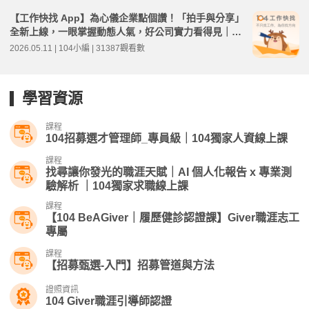
【工作快找 App】為心儀企業點個讚！「拍手與分享」
全新上線，一眼掌握動態人氣，好公司實力看得見｜3.
33.0 版本更新教學
2026.05.11 | 104小編 | 31387觀看數
學習資源
課程
104招募選才管理師_專員級｜104獨家人資線上課
課程
找尋讓你發光的職涯天賦｜AI 個人化報告 x 專業測
驗解析 ｜104獨家求職線上課
課程
【104 BeAGiver｜履歷健診認證課】Giver職涯志工
專屬
課程
【招募甄選-入門】招募管道與方法
證照資訊
104 Giver職涯引導師認證