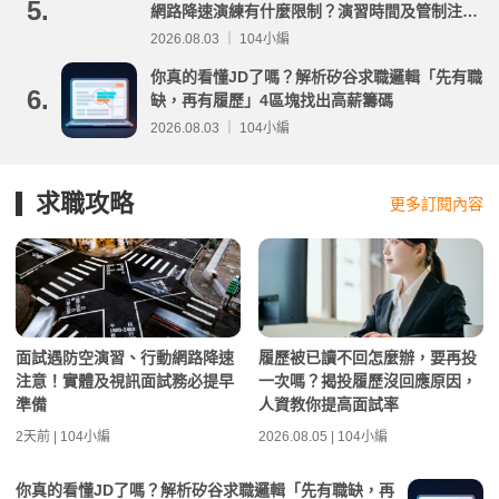
5.
網路降速演練有什麼限制？演習時間及管制注意
事項整理
2026.08.03 ｜ 104小編
你真的看懂JD了嗎？解析矽谷求職邏輯「先有職
6.
缺，再有履歷」4區塊找出高薪籌碼
2026.08.03 ｜ 104小編
求職攻略
更多訂閱內容
面試遇防空演習、行動網路降速
履歷被已讀不回怎麼辦，要再投
注意！實體及視訊面試務必提早
一次嗎？揭投履歷沒回應原因，
準備
人資教你提高面試率
2天前 | 104小編
2026.08.05 | 104小編
你真的看懂JD了嗎？解析矽谷求職邏輯「先有職缺，再