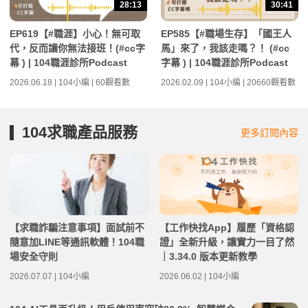
28:13
30:41
EP619【#職涯】小心！無可取
EP585【#職場生存】「國王人
代，反而讓你無法接班！(#cc字
馬」來了，我該走嗎？！ (#cc
幕 ) | 104職涯診所Podcast
字幕 ) | 104職涯診所Podcast
2026.06.18 | 104小編 | 60觀看數
2026.02.09 | 104小編 | 20660觀看數
104求職產品服務
更多訂閱內容
【求職詐騙注意事項】面試前不
【工作快找App】履歷「資格認
隨意加LINE等通訊軟體！104職
證」全新升級，讓實力一目了然
場安全守則
｜3.34.0 版本更新教學
2026.07.07 | 104小編
2026.06.02 | 104小編