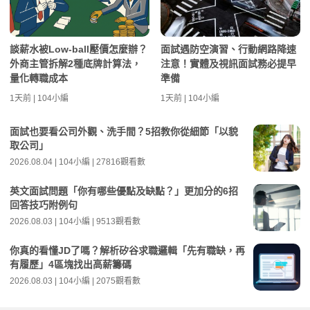
談薪水被Low-ball壓價怎麼辦？
面試遇防空演習、行動網路降速
外商主管拆解2種底牌計算法，
注意！實體及視訊面試務必提早
量化轉職成本
準備
1天前 | 104小編
1天前 | 104小編
面試也要看公司外觀、洗手間？5招教你從細節「以貌
取公司」
2026.08.04 | 104小編 | 27816觀看數
英文面試問題「你有哪些優點及缺點？」更加分的6招
回答技巧附例句
2026.08.03 | 104小編 | 9513觀看數
你真的看懂JD了嗎？解析矽谷求職邏輯「先有職缺，再
有履歷」4區塊找出高薪籌碼
2026.08.03 | 104小編 | 2075觀看數