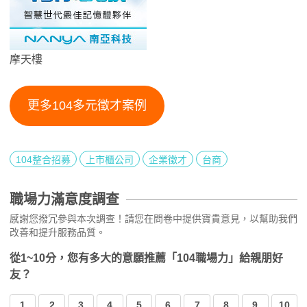
摩天樓
更多104多元徵才案例
104整合招募
上市櫃公司
企業徵才
台商
職場力滿意度調查
感謝您撥冗參與本次調查！請您在問卷中提供寶貴意見，以幫助我們
改善和提升服務品質。
從1~10分，您有多大的意願推薦「104職場力」給親朋好
友？
1
2
3
4
5
6
7
8
9
10