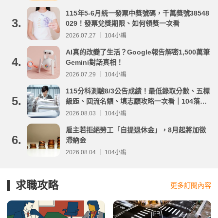
115年5-6月統一發票中獎號碼，千萬獎號38548
3.
029！發票兌獎期限、如何領獎一次看
2026.07.27 ｜ 104小編
AI真的改變了生活？Google報告解密1,500萬筆
4.
Gemini對話真相！
2026.07.29 ｜ 104小編
115分科測驗8/3公告成績！最低錄取分數、五標
5.
級距、回流名額、填志願攻略一次看｜104落點
分析
2026.08.03 ｜ 104小編
雇主若拒絕勞工「自提退休金」，8月起將加徵
6.
滯納金
2026.08.04 ｜ 104小編
求職攻略
更多訂閱內容