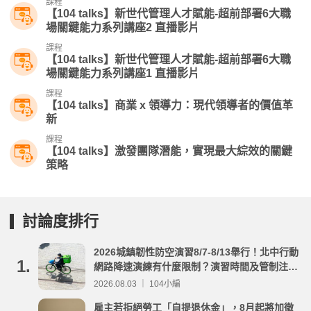
課程
【104 talks】新世代管理人才賦能-超前部署6大職
場關鍵能力系列講座2 直播影片
課程
【104 talks】新世代管理人才賦能-超前部署6大職
場關鍵能力系列講座1 直播影片
課程
【104 talks】商業 x 領導力：現代領導者的價值革
新
課程
【104 talks】激發團隊潛能，實現最大綜效的關鍵
策略
討論度排行
2026城鎮韌性防空演習8/7-8/13舉行！北中行動
1.
網路降速演練有什麼限制？演習時間及管制注意
事項整理
2026.08.03 ｜ 104小編
雇主若拒絕勞工「自提退休金」，8月起將加徵