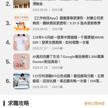
2.
滯納金
2026.08.04 ｜ 104小編
【工作快找App】捷運搜尋更彈性、封鎖公司更
3.
夠用、職缺資訊更透明｜3.37.0 版本更新教學
2026.08.03 ｜ 104小編
115年5-6月統一發票中獎號碼，千萬獎號38548
4.
029！發票兌獎期限、如何領獎一次看
2026.07.27 ｜ 104小編
AI真的改變了生活？Google報告解密1,500萬筆
5.
Gemini對話真相！
2026.07.29 ｜ 104小編
115分科測驗8/3公告成績！最低錄取分數、五標
6.
級距、回流名額、填志願攻略一次看｜104落點
分析
2026.08.03 ｜ 104小編
求職攻略
更多訂閱內容