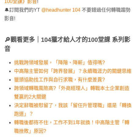
100堂課》影音
!
🔔訂閱我們的YT
@headhunter 104
不要錯過任何轉職趨勢
影音!
🔎
觀看更多｜104獵才給人才的100堂課 系列影
音
挑戰跨領域發展，「降階、降薪」值得嗎?
中高階主管如何「跨界發展」？永續職涯力的關鍵思維
獵
頭協助找工作與自行求職，有什麼差異?
跨領域轉職風險高?「外商經理人」轉戰本土企業創造
雙贏的2大關鍵
決定辭職被慰留了，我該「留任升管理職」還是「轉換
跑道」？
轉職後都待不住，工作不到1年就換！中高階主管「轉
職挫敗」原因?