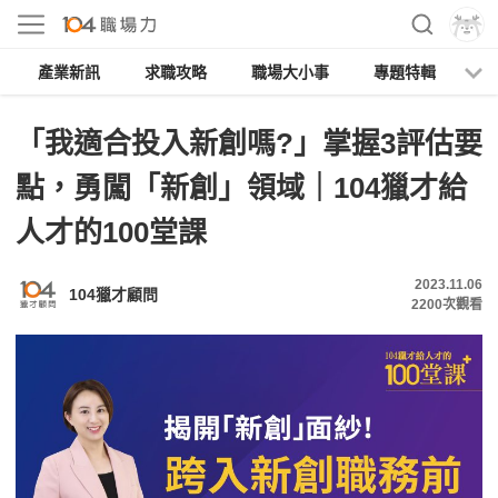
產業新訊
求職攻略
職場大小事
專題特輯
人
「我適合投入新創嗎?」掌握3評估要
點，勇闖「新創」領域｜104獵才給
人才的100堂課
2023.11.06
104獵才顧問
2200
次觀看