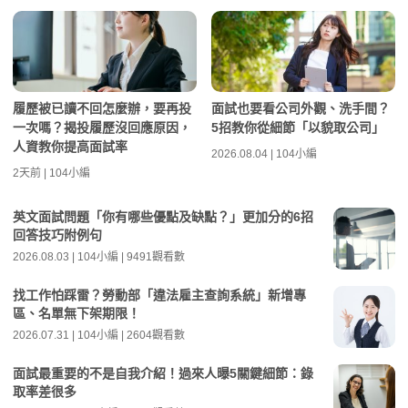
履歷被已讀不回怎麼辦，要再投
面試也要看公司外觀、洗手間？
一次嗎？揭投履歷沒回應原因，
5招教你從細節「以貌取公司」
人資教你提高面試率
2026.08.04 | 104小編
2天前 | 104小編
英文面試問題「你有哪些優點及缺點？」更加分的6招
回答技巧附例句
2026.08.03 | 104小編 | 9491觀看數
找工作怕踩雷？勞動部「違法雇主查詢系統」新增專
區、名單無下架期限！
2026.07.31 | 104小編 | 2604觀看數
面試最重要的不是自我介紹！過來人曝5關鍵細節：錄
取率差很多