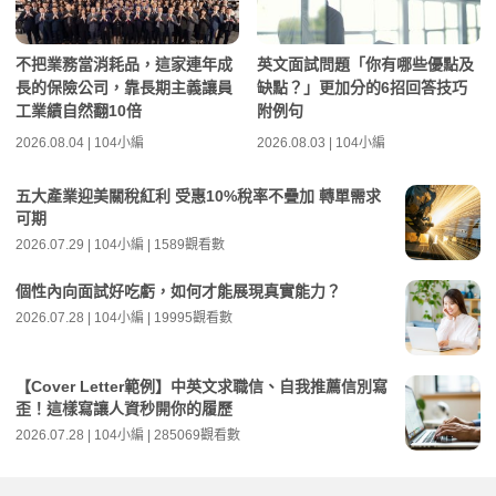
不把業務當消耗品，這家連年成
英文面試問題「你有哪些優點及
長的保險公司，靠長期主義讓員
缺點？」更加分的6招回答技巧
工業績自然翻10倍
附例句
2026.08.04 | 104小編
2026.08.03 | 104小編
五大產業迎美關稅紅利 受惠10%稅率不疊加 轉單需求
可期
2026.07.29 | 104小編 | 1589觀看數
個性內向面試好吃虧，如何才能展現真實能力？
2026.07.28 | 104小編 | 19995觀看數
【Cover Letter範例】中英文求職信、自我推薦信別寫
歪！這樣寫讓人資秒開你的履歷
2026.07.28 | 104小編 | 285069觀看數