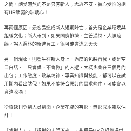
之間，飽受煎熬的不是只有新人；忐忑不安、擔心受怕的還
有HR脆弱的玻璃心！
再兩個原因，最容易造成新人短期陣亡；首先是企業環境與
組織文化；新人報到，如果同儕排擠、主管漠視、人際疏
離，誤入叢林的新進員工，很可能會逃之夭夭！
另一個現象，則發生在新人身上，過度的包裝自我，或是空
口白話、「只會說、不會做」的人選，大概也會在三個月內
出包；工作態度、敬業精神、專業知識與技能，都可以在試
用期內看出端倪！如果不能符合原訂的需求條件，可能會以
資遣收場！
從職缺刊登到人員到崗，企業花費的有形、無形成本難以估
計！
「找對人」、「讓對的人留下來」，永遠是HR為組織提供