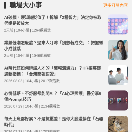
職場大小事
更多訂閱內容
AI破牆，硬知識貶值了！拆解「2種智力」決定你被取
代還是被放大
2天前 | 104小編 | 1264觀看數
業績低潮怎麼熬？過來人叮嚀「別想著成交」：把握微
小成就感
2天前 | 104小編 | 1046觀看數
AI時代該如何辨識人才的「簡報溝通力」？HR招募篩
選新指標：「台灣簡報認證」
2026.08.03 | 104小編 | 2017觀看數
心情低落、不舒服都能問AI？「AI心理照護」醫分享6
個Prompt技巧
2026.07.29 | 104小編 | 2134觀看數
每天上班都好累？不是抗壓差！是你大腦還停在「石器
時代」
2026.07.28 | 104小編 | 1702觀看數