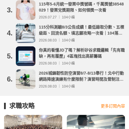
115年5-6月統一發票中獎號碼，千萬獎號38548
3.
029！發票兌獎期限、如何領獎一次看
2026.07.27 ｜ 104小編
115分科測驗8/3公告成績！最低錄取分數、五標
4.
級距、回流名額、填志願攻略一次看｜104落點
分析
2026.08.03 ｜ 104小編
你真的看懂JD了嗎？解析矽谷求職邏輯「先有職
5.
缺，再有履歷」4區塊找出高薪籌碼
2026.08.03 ｜ 104小編
2026城鎮韌性防空演習8/7-8/13舉行！北中行動
6.
網路降速演練有什麼限制？演習時間及管制注意
事項整理
2026.08.03 ｜ 104小編
求職攻略
更多訂閱內容