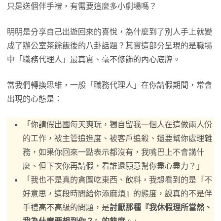
只是送個伴手禮，有需要這麼多小劇場嗎？
明明是分享自己出遊回來的喜悅，為什麼到了別人手上就變
成了辦公室茶餘飯後的八卦話題？其實這部分呈現的是職場
中「職務代理人」最真實、毫不修飾的內心底牌。
當我們轉換思維，一般「職務代理人」在你請假期間，常會
出現的心態是：
「你請假出國每天爽玩，獨自留我一個人在這做兩人份
的工作，被主管追進度、被客戶追殺、還要幫你處理雜
務，如果你回來一點表示都沒有，我嘴巴上不會講什
麼、但下次你再請假，看誰還願意幫你盡心盡力？」
「我也不是真的貪圖吃東西、飲料，我想看到的是『不
好意思，這段時間給你添麻煩』的態度，說真的不是伴
手禮高不高級的問題，是
討厭那種『我休假理所當然、