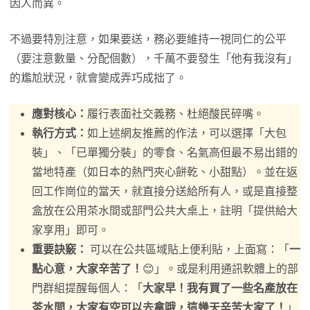
因人而異。
不過要特別注意，如果要送，務必要維持一視同仁的公平
（要注意數量、分配個數），千萬不要發生「他有我沒有」
的尷尬狀況，就會變成弄巧成拙了。
應對核心：
履行表面社交義務、杜絕酸民碎嘴。
執行方式：
如上述網友推薦的作法，可以選擇「大包
裝」、「已單獨分裝」的零食、名氣高但最不易出錯的
當地特產（如日本的熱門夾心餅乾、小甜點）。並在返
回工作崗位的當天，就直接分送給所有人，或是直接整
盒放在公用茶水間或部門公共大桌上，註明「提供給大
家享用」即可。
重要訣竅：
可以在公共區域貼上便利貼，上面寫：「
一
點心意，大家辛苦了！
😊」。或是利用通訊軟體上的部
門群組提醒每個人：「
大家早！我有買了一些名產放在
茶水間，大家有空可以去拿哦，這幾天辛苦大家了！
」