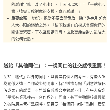
的感謝字條（甚至小卡），上面可以寫上：「一點小心
意，這幾天感謝你的支援，真心感謝！」
重要訣竅：
切記，絕對
不要公開發放
，除了避免引起旁
人大小眼的議論之外，「私下致謝」的模式會讓你們的
關係更緊密，下次互相請假時，彼此更能當對方最強大
的公務後盾。
送給「其他同仁」：一視同仁的社交感很重要！
至於「職代」以外的同事，其實是看個人的考量，有些人認
為關係太遠、合作較少的同事，特地送禮有點「刻意炫耀休
假成果」的感覺，不希望造成辦公室觀感不佳；有些人會送
「平常有業務往來、合作過的」同事，甚至主動跟核准假單
的各階層主管打聲招呼，是否要「每個同事都打點到」實是