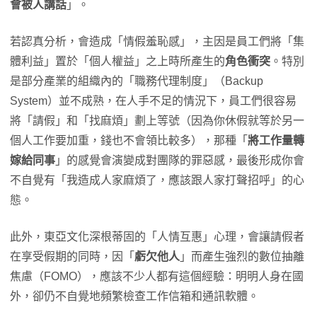
會被人講話
」。
若認真分析，會造成「情假羞恥感」，主因是員工們將「集
體利益」置於「個人權益」之上時所產生的
角色衝突
。特別
是部分產業的組織內的「職務代理制度」（Backup
System）並不成熟，在人手不足的情況下，員工們很容易
將「請假」和「找麻煩」劃上等號（因為你休假就等於另一
個人工作要加重，錢也不會領比較多），那種「
將工作量轉
嫁給同事
」的感覺會演變成對團隊的罪惡感，最後形成你會
不自覺有「我造成人家麻煩了，應該跟人家打聲招呼」的心
態。
此外，東亞文化深根蒂固的「人情互惠」心理，會讓請假者
在享受假期的同時，因「
虧欠他人
」而產生強烈的數位抽離
焦慮（FOMO），應該不少人都有這個經驗：明明人身在國
外，卻仍不自覺地頻繁檢查工作信箱和通訊軟體。