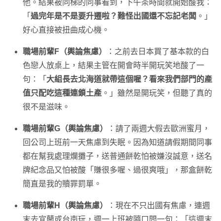
他。結果被同梯的同事看到，下午茶時間就開始酸我：
「
過完年是不是要升遷啦？難怪出國還不忘記老闆
。」
好心直接被扭曲成心機。
職場前輩F（輿論焦慮）
：之前去日本買了基本款的白
色戀人放桌上，結果主管在開會時半開玩笑地酸了一
句：「
大組長去北海道就帶這個喔？看來我們部門的產
值只配吃這種連鎖土產
。」雖然是開玩笑，但聽了真的
很不是滋味。
職場前輩G（輿論焦慮）
：請了兩週大假去歐洲蜜月，
回公司上班前一天焦慮到失眠。因為知道請假期間同事
都在幫我處理爛攤子，送普通餅乾怕被嫌沒誠意，送名
牌紀念品又怕被酸「賺很多喔、過很爽哦」，那盒餅乾
簡直是我的贖罪罰單。
職場前輩H（輿論焦慮）
：現在不只出國有焦慮，連週
末去宜蘭或台南玩，週一上班被隨口問一句：「這週末