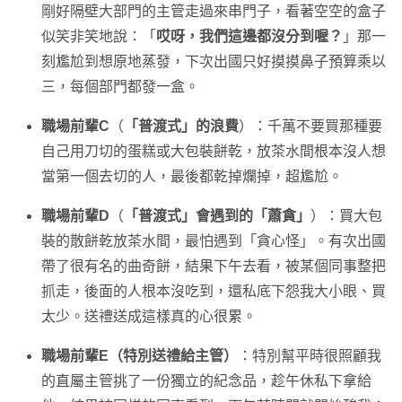
剛好隔壁大部門的主管走過來串門子，看著空空的盒子
似笑非笑地說：「
哎呀，我們這邊都沒分到喔？
」那一
刻尷尬到想原地蒸發，下次出國只好摸摸鼻子預算乘以
三，每個部門都發一盒。
職場前輩C
（
「普渡式」的浪費
）：千萬不要買那種要
自己用刀切的蛋糕或大包裝餅乾，放茶水間根本沒人想
當第一個去切的人，最後都乾掉爛掉，超尷尬。
職場前輩D
（
「普渡式」會遇到的「蕭貪」
）：買大包
裝的散餅乾放茶水間，最怕遇到「貪心怪」。有次出國
帶了很有名的曲奇餅，結果下午去看，被某個同事整把
抓走，後面的人根本沒吃到，還私底下怨我大小眼、買
太少。送禮送成這樣真的心很累。
職場前輩E（特別送禮給主管）
：特別幫平時很照顧我
的直屬主管挑了一份獨立的紀念品，趁午休私下拿給