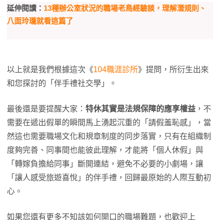
延伸閱讀：
13種辦公室狀況的職場老鳥經驗談，理解潛規則、
八面玲瓏就看這篇了
以上就是我們根據這次《
104職涯診所
》提問，所衍生出來
和您探討的「伴手禮社交學」。
最後還是要提醒大家：
特休其實是法規保障的應享權益
，不
需要在遞出假單的瞬間馬上湧起沉重的「請假羞恥感」，當
然這也需要職場文化和規章制度的同步落實，只有在組織制
度夠完善、同事間也能彼此理解，才能將「個人休假」與
「轉嫁負擔給同事」斷開連結，避免不必要的小劇場，讓
「讓人感受旅遊喜悅」的伴手禮，回歸最原始的人際互動初
心。
如果您還有更多不知該如何開口的職場難題，也歡迎上