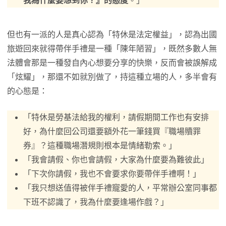
我為什麼要想到你？』的態度
。」
但也有一派的人是真心認為「特休是法定權益」，認為出國
旅遊回來就得帶伴手禮是一種「陳年陋習」，既然多數人無
法體會那是一種發自內心想要分享的快樂，反而會被誤解成
「炫耀」，那還不如就別做了，持這種立場的人，多半會有
的心態是：
「特休是勞基法給我的權利，請假期間工作也有安排
好，為什麼回公司還要額外花一筆錢買『職場贖罪
券』？這種職場潛規則根本是情緒勒索。」
「我會請假、你也會請假，大家為什麼要為難彼此」
「下次你請假，我也不會要求你要帶伴手禮啊！」
「我只想送值得被伴手禮寵愛的人，平常辦公室同事都
下班不認識了，我為什麼要逢場作戲？」