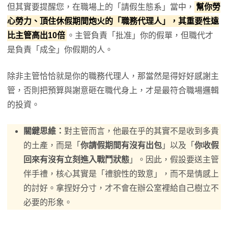
但其實要提醒您，在職場上的「請假生態系」當中，
幫你勞
心勞力、頂住休假期間炮火的「職務代理人」，其重要性遠
比主管高出10倍
。主管負責「批准」你的假單，但職代才
是負責「成全」你假期的人。
除非主管恰恰就是你的職務代理人，那當然是得好好感謝主
管，否則把預算與謝意砸在職代身上，才是最符合職場邏輯
的投資。
關鍵思維：
對主管而言，他最在乎的其實不是收到多貴
的土產，而是「
你請假期間有沒有出包
」以及「
你收假
回來有沒有立刻進入戰鬥狀態
」。因此，假設要送主管
伴手禮，核心其實是「禮貌性的致意」，而不是情感上
的討好。拿捏好分寸，才不會在辦公室裡給自己樹立不
必要的形象。