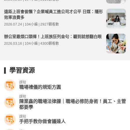
遠距上班會偷懶？企業喊員工進公司才公平 日媒：隱形
效率浪費多
2026.07.24 | 104小編 | 2927觀看數
辦公室最煩口頭禪！上班族狂列金句：聽到就想翻白眼
2026.03.16 | 104小編 | 4300觀看數
學習資源
課程
職場禮儀的規矩方圓
課程
陳業鑫的職場法律課｜職場必修防身術！員工、主管
都要學
課程
手把手教你做會議達人