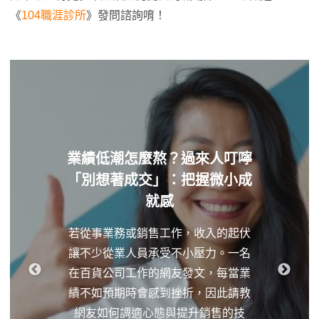
《
104職涯診所
》發問諮詢唷！
業績低潮怎麼熬？過來人叮嚀
「別想著成交」：把握微小成
就感
若從事業務或銷售工作，收入的起伏
讓不少從業人員承受不小壓力。一名
在百貨公司工作的網友發文，每當業
績不如預期時會感到挫折，因此請教
網友如何調適心態與提升銷售的技