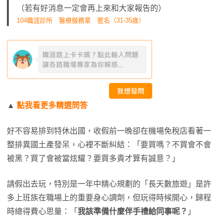
（若有好消息一定會再上來和大家報告的）
104職涯診所 醫療服務業 匿名（31-35歲）
▲
點我看更多精選問答
好不容易排到特休出國，收假前一晚卻在機場免稅店看著一
整排異國土產發呆，心裡不斷糾結：「要買嗎？不買會不會
被黑？買了會被當炫耀？要買多貴才算有誠意？」
請假出去玩，特別是一年中精心規劃的「長天數旅遊」是許
多上班族在職場上的重要身心調劑，但玩得時候開心，歸程
時總得費心思量：「
我該準備什麼伴手禮給同事呢？
」