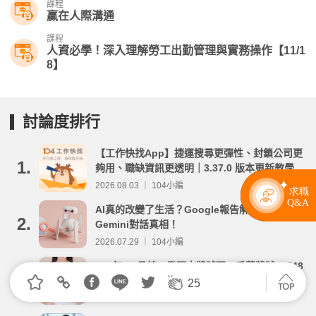
課程
贏在人際溝通
課程
人資必學！深入理解勞工出勤管理與實務操作【11/1
8】
討論度排行
【工作快找App】捷運搜尋更彈性、封鎖公司更
1.
夠用、職缺資訊更透明｜3.37.0 版本更新教學
2026.08.03 ｜ 104小編
AI真的改變了生活？Google報告解密1,500萬筆
2.
Gemini對話真相！
2026.07.29 ｜ 104小編
115年5-6月統一發票中獎號碼，千萬獎號38548
3.
029！發票兌獎期限、如何領獎一次看
25
2026.07.27 ｜ 104小編