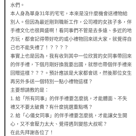
水們。
本人身為單身31年的宅宅，本來是沒什麼機會送禮物給
別人。但因為最近剛到職新工作，公司裡的女孩子多，伴
手禮文化也很興盛啊！看同事們不管是去多遠、多近的地
方玩，都會記得帶好吃的或小禮物回來送大家，就覺得自
己也不能失禮了！？？？？
事實上也是因為，我有收到其中一位欣賞的女同事帶回來
的伴手禮，下個月剛好換我要出國，就想也帶個伴手禮來
回贈這樣？？？。預計應該是大家都會送，然後那位女生
再另外多送一個特別一點小禮物這樣？
主要想請教的是：
1. 給「所有同事」的伴手禮要怎麼挑，才能體面、不失
禮又不要太破費？有什麼挑選重點嗎？
2. 給「心儀女同事」的伴手禮要怎麼挑，才能讓女生開
心，又不會壓力太大、覺得遇到變態大叔呢？
在此先拜謝各位了！