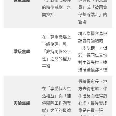
數量焦慮
「針對核心夥伴
遭遇被「隨意浪
的精準感謝」之
費」或「被蕭貪
間拉扯
仔整碗端走」的
窘境
精心準備容易被
在「尊重職場上
誤會為諂媚的
下級倫理」與
「馬屁精」，但
階級焦慮
「維持同儕公平
若一視同仁又怕
性」之間的權力
對主管失禮、連
平衡
送禮禮儀都不懂
假請得愈長、地
在「享受個人生
方去得愈遠，伴
活權益」與「補
手禮反而送得愈
輿論焦慮
償團隊工作剝奪
心虛，最後變成
感」之間的道德
像是在買一張