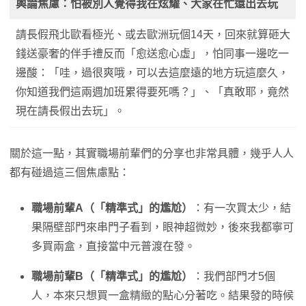
輿論焦慮：怕被別人覺得我在炫耀、大家在忙還出去玩
請長假飛北歐看極光、或去歐洲玩個14天，回來就算砸大
錢送豪奢的伴手禮反而「愈送愈心虛」，怕同事一邊吃一
邊酸：「哇，過很爽哦，可以去這麼遠的地方玩這麼久，
你知道我們這兩週加班累得要死嗎？」、「真敢耶，竟然
現在請長假出去玩」。
關於這一點，其實職場前輩們的分享也非常具體，幾乎人人
都有碰過這三個焦慮點：
職場前輩A（「精準式」的尷尬）
：有一次買太少，結
果隔壁部門來串門子看到，眼神超微妙，後來我都寧可
多買兩盒，直接當中元普渡在發。
職場前輩B（「精準式」的尷尬）
：我們部門才5個
人，本來只想買一盒精緻的點心分著吃。結果發的時候