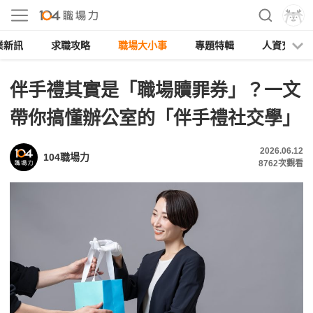
業新訊
求職攻略
職場大小事
專題特輯
人資充電
伴手禮其實是「職場贖罪券」？一文
帶你搞懂辦公室的「伴手禮社交學」
2026.06.12
104職場力
8762
次觀看