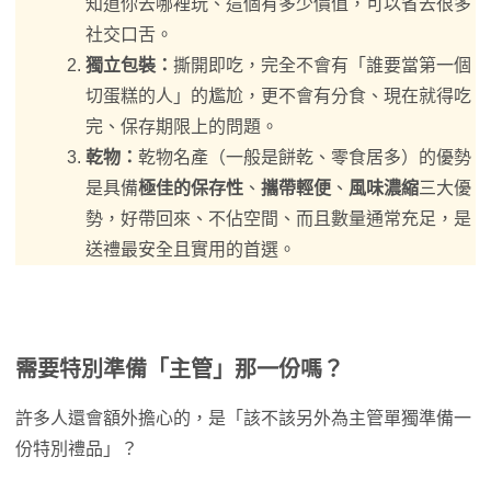
知道你去哪裡玩、這個有多少價值，可以省去很多
社交口舌。
獨立包裝：
撕開即吃，完全不會有「誰要當第一個
切蛋糕的人」的尷尬，更不會有分食、現在就得吃
完、保存期限上的問題。
乾物：
乾物名產（一般是餅乾、零食居多）的優勢
是具備
極佳的保存性
、
攜帶輕便
、
風味濃縮
三大優
勢，好帶回來、不佔空間、而且數量通常充足，是
送禮最安全且實用的首選。
需要特別準備「主管」那一份嗎？
許多人還會額外擔心的，是「該不該另外為主管單獨準備一
份特別禮品」？