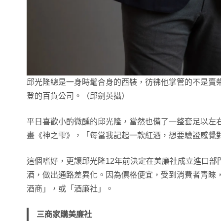
邱光隆總是一身時髦合身的西裝，彷彿他掌管的不是賣
登的百貨公司。（邱劍英攝）
平日喜歡小酌微醺的邱光隆，當然也備了一整套足以左
畫《神之雫》，「每當我記起一款紅酒，想要驗證感覺
這個嗜好，更讓邱光隆12年前決定在美廉社成立進口部
酒，做出通路差異化。因為價格便宜，受到消費者青睞
酒商」，或「酒廉社」。
三商家購美廉社