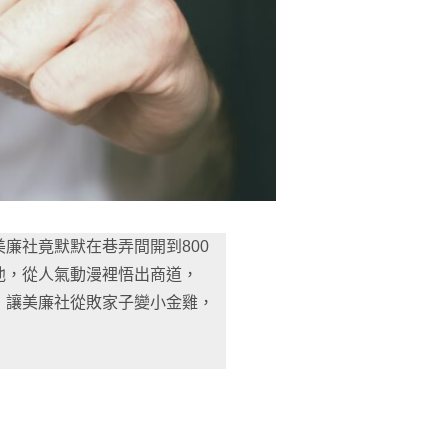
廉社竟默默在巷弄間開到800
他，從人氣動漫裡悟出商道，
」讓美廉社從敗家子變小金雞，