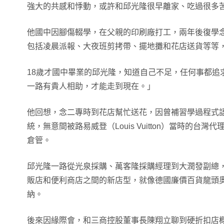
強大的共感和悸動，或許和邱光隆很早離家、吃過很多
他國中因腳傷輟學，在父親的印刷廠打工，兩年後復學
包括凌晨派報、大夜班剪拷帶、擺地攤和花店送貨等等
18歲才國中畢業的邱光隆，知道自己不足，任何事都追
一路有貴人相助，才能走到現在。」
他回想，念二專時到花店幫忙送花，因曾補習學過程式
統，無意間被路易威登（Louis Vuitton）當時的台
倉管。
邱光隆一路從光泉採購、萬客隆採購經理到大潤發副總
販店和便利商店之間的新店型，就像德國廉價百貨龍頭奧
納。
後來因緣際會，和三商控股董事長陳翔立聊到硬折扣店