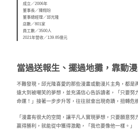
成立／2006年
董事長／陳翔玢
董事總經理／邱光隆
店數／801家
員工數／3500人
2021年營收／139.85億元
當過送報生、擺過地攤，靠動漫
不難發現，邱光隆喜愛的那些漫畫或動漫片主角，都是
遠大到被嘲笑的夢想，並充滿信心告訴讀者，「只要努
命運！」接著一步步升等，往往就會出現奇蹟，扭轉危
「漫畫有很大的空間，讓平凡人實現夢想，只要願意努
贏得勝利，就能從中獲得激勵，「我也要像他一樣。」