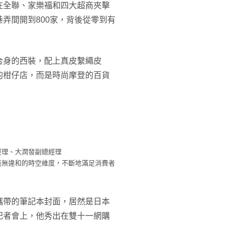
在全聯、家樂福和四大超商夾擊
弄間開到800家，背後從零到有
時髦合身的西裝，配上真皮繫繩皮
的柑仔店，而是時尚摩登的百貨
經理、大潤發副總經理
毫無違和的時空維度，不斷地滿足消費者
攜帶的筆記本封面，居然是日本
記者會上，他秀出在雙十一網購