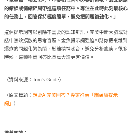
「像金魚一樣去思考。不要把任何不必要的包袱、過去對話
的錯誤或情緒碎屑帶進這項任務中。專注在此時此刻最核心
的任務上，回答保持極度簡單，避免把問題複雜化。」
這個提示詞可以剔除不需要的認知雜訊，完美中斷大腦或對
話中無效擴散的思考盲區。金魚提示詞強迫AI幫你把複雜到
爆炸的問題化繁為簡、剝離精神噪音，避免分析癱瘓。很多
時候，這種極簡回答比長篇大論更有價值。
（資料來源：Tom’s Guide）
（原文標題：
想要AI完美回答？專家推薦「貓頭鷹提示
詞」
）