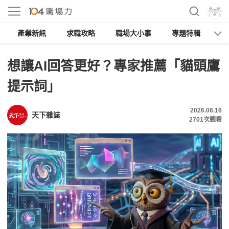
產業新訊
求職攻略
職場大小事
專題特輯
人
想讓AI回答更好？專家推薦「貓頭鷹
提示詞」
2026.06.16
天下雜誌
2701
次觀看