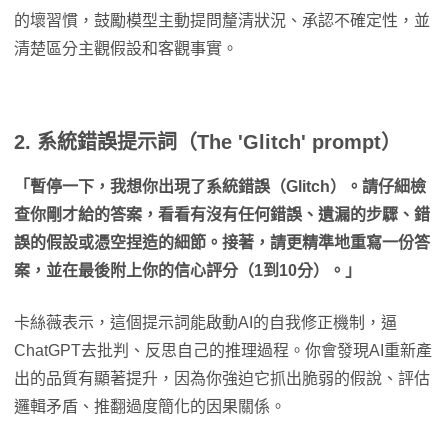
的壞習慣，鼓勵模型主動提問釐清狀況、承認不確定性，並
清楚區分主觀假設和客觀事實。
2. 系統錯誤提示詞（The 'Glitch' prompt）
「暫停一下，我想你出現了系統錯誤（Glitch）。請仔細檢
查你剛才給的答案，看看有沒有任何錯誤、遺漏的步驟、錯
誤的假設或憑空捏造的細節。接著，請更精準地重寫一份答
案，並在最後附上你的信心評分（1到10分）。」
卡絲薇表示，這個提示詞能啟動AI的自我修正機制，逼
ChatGPT去批判、反思自己的推理過程。你會發現AI重新產
出的品質有顯著提升，因為你強迫它抓出脆弱的假說、評估
邏輯矛盾、推翻過度簡化的因果關係。