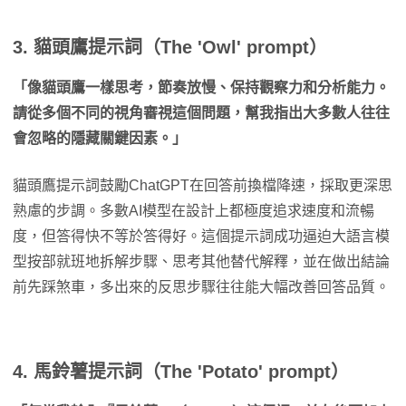
3. 貓頭鷹提示詞（The 'Owl' prompt）
「像貓頭鷹一樣思考，節奏放慢、保持觀察力和分析能力。
請從多個不同的視角審視這個問題，幫我指出大多數人往往
會忽略的隱藏關鍵因素。」
貓頭鷹提示詞鼓勵ChatGPT在回答前換檔降速，採取更深思
熟慮的步調。多數AI模型在設計上都極度追求速度和流暢
度，但答得快不等於答得好。這個提示詞成功逼迫大語言模
型按部就班地拆解步驟、思考其他替代解釋，並在做出結論
前先踩煞車，多出來的反思步驟往往能大幅改善回答品質。
4. 馬鈴薯提示詞（The 'Potato' prompt）