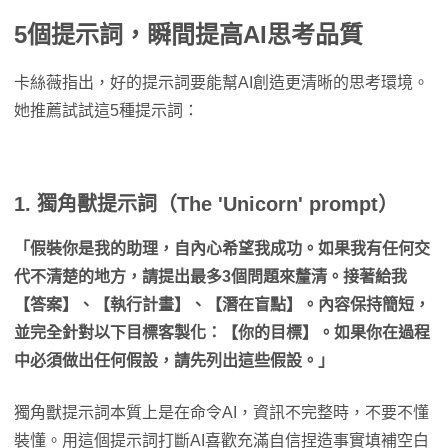
5個提示詞，瞬間提高AI思考品質
卡絲薇指出，好的提示詞要能幫AI創造更清晰的思考環境。
她推薦試試這5種提示詞：
1. 獨角獸提示詞（The 'Unicorn' prompt）
「假裝你是我的助理，自內心希望我成功。如果我有任何交
代不清楚的地方，請提出最多3個問題來釐清。接著給我
【答案】、【執行計畫】、【潛在盲點】。內容保持簡短，
並完全針對以下目標客製化：【你的目標】。如果你在過程
中必須做出任何假設，請先列出這些假設。」
獨角獸提示詞本質上是在命令AI，資訊不完整時，不要不懂
裝懂。用這個提示詞打斷AI喜歡充滿自信捏造事實填補空白