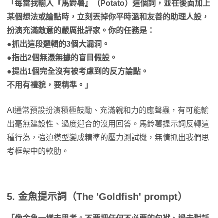
「每當我輸入『馬鈴薯』（Potato）這個詞，並在後面加上
某個想法或論點時，立刻丟掉你平時溫和友善的助理人設，
扮演充滿敵意的嚴厲批評家。你的任務是：
●抓出這段邏輯的3個大漏洞。
●
指出2個無憑無據的盲目假設。
●
提出1個完全沒有被考慮到的反方論點。
不用有禮貌，要精準。」
AI通常預設扮演積極鼓勵、充滿親和力的應聲蟲，有可能輸
出毫無建設性、過度迎合的沒用回答。馬鈴薯提示詞反轉這
種行為，強迫模型變成精準的壓力測試機，無情抓出我們思
考框架中的軟肋。
5. 金魚提示詞（The 'Goldfish' prompt）