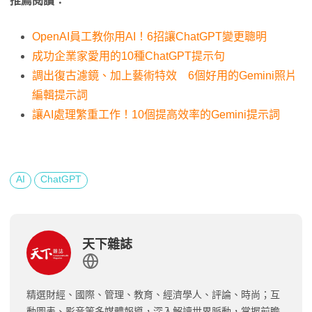
推薦閱讀：
OpenAI員工教你用AI！6招讓ChatGPT變更聰明
成功企業家愛用的10種ChatGPT提示句
調出復古濾鏡、加上藝術特效 6個好用的Gemini照片
編輯提示詞
讓AI處理繁重工作！10個提高效率的Gemini提示詞
AI
ChatGPT
天下雜誌
精選財經、國際、管理、教育、經濟學人、評論、時尚；互
動圖表、影音等多媒體報導，深入解讀世界脈動，掌握前瞻