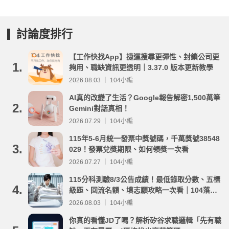
討論度排行
【工作快找App】捷運搜尋更彈性、封鎖公司更
1.
夠用、職缺資訊更透明｜3.37.0 版本更新教學
2026.08.03 ｜ 104小編
AI真的改變了生活？Google報告解密1,500萬筆
2.
Gemini對話真相！
2026.07.29 ｜ 104小編
115年5-6月統一發票中獎號碼，千萬獎號38548
3.
029！發票兌獎期限、如何領獎一次看
2026.07.27 ｜ 104小編
115分科測驗8/3公告成績！最低錄取分數、五標
4.
級距、回流名額、填志願攻略一次看｜104落點
分析
2026.08.03 ｜ 104小編
你真的看懂JD了嗎？解析矽谷求職邏輯「先有職