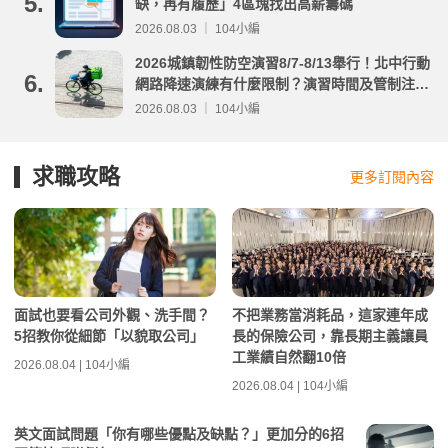
5.
缺，再有履歷」4區塊找出高薪籌碼
2026.08.03 ｜ 104小編
2026城鎮韌性防空演習8/7-8/13舉行！北中行動
6.
網路降速演練有什麼限制？演習時間及管制注意
事項整理
2026.08.03 ｜ 104小編
求職攻略
更多訂閱內容
面試也要看公司外觀、洗手間？
不把業務當消耗品，這家連年成
5招教你從細節「以貌取公司」
長的保險公司，靠長期主義讓員
工業績自然翻10倍
2026.08.04 | 104小編
2026.08.04 | 104小編
英文面試問題「你有哪些優點及缺點？」更加分的6招