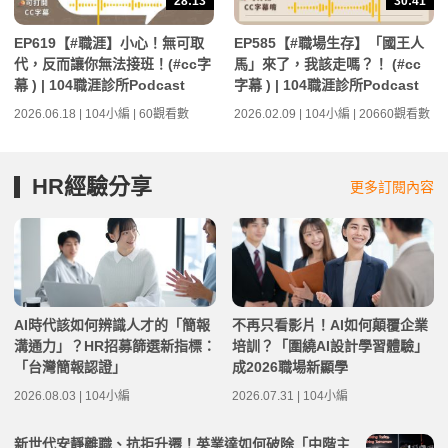
28:13
30:41
EP619【#職涯】小心！無可取
EP585【#職場生存】「國王人
代，反而讓你無法接班！(#cc字
馬」來了，我該走嗎？！ (#cc
幕 ) | 104職涯診所Podcast
字幕 ) | 104職涯診所Podcast
2026.06.18 | 104小編 | 60觀看數
2026.02.09 | 104小編 | 20660觀看數
HR經驗分享
更多訂閱內容
AI時代該如何辨識人才的「簡報
不再只看影片！AI如何顛覆企業
溝通力」？HR招募篩選新指標：
培訓？「圍繞AI設計學習體驗」
「台灣簡報認證」
成2026職場新顯學
2026.08.03 | 104小編
2026.07.31 | 104小編
新世代安靜離職、抗拒升遷！英業達如何破除「中階主