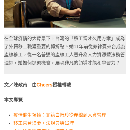
在全球疫情的大背景下，台灣的「移工留才久用方案」成為
了外籍移工職涯重要的轉折點。她11年前從菲律賓來台成為
產線移工，從一名普通的產線工人晉升為人力資源暨法務管
理師，她如何抓緊機會，展現非凡的領導才能和學習力？
文／陳政南 由
Cheers
授權轉載
本文導覽
疫情催生領袖：菲籍白愷玲從產線到人資管理
移工來台追夢，法規只給12年