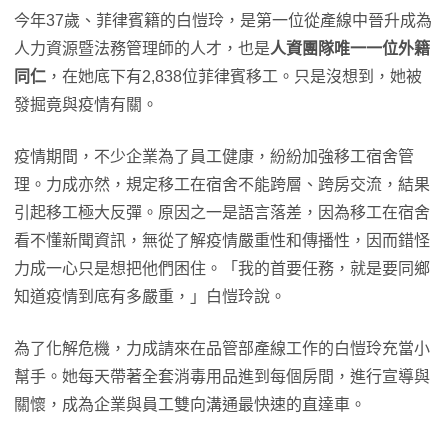
今年37歲、菲律賓籍的白愷玲，是第一位從產線中晉升成為
人力資源暨法務管理師的人才，也是
人資團隊唯一一位外籍
同仁
，在她底下有2,838位菲律賓移工。只是沒想到，她被
發掘竟與疫情有關。
疫情期間，不少企業為了員工健康，紛紛加強移工宿舍管
理。力成亦然，規定移工在宿舍不能跨層、跨房交流，結果
引起移工極大反彈。原因之一是語言落差，因為移工在宿舍
看不懂新聞資訊，無從了解疫情嚴重性和傳播性，因而錯怪
力成一心只是想把他們困住。「我的首要任務，就是要同鄉
知道疫情到底有多嚴重，」白愷玲說。
為了化解危機，力成請來在品管部產線工作的白愷玲充當小
幫手。她每天帶著全套消毒用品進到每個房間，進行宣導與
關懷，成為企業與員工雙向溝通最快速的直達車。