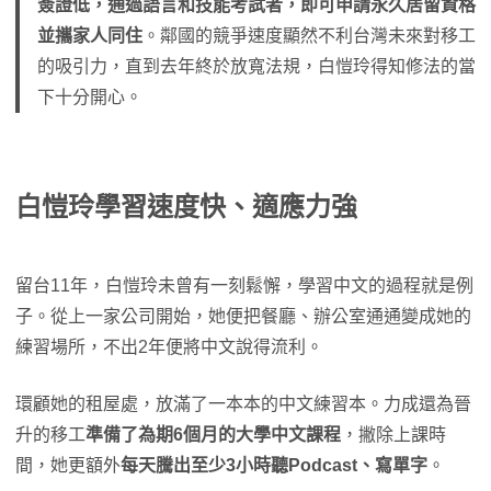
簽證低，通過語言和技能考試者，即可申請永久居留資格
並攜家人同住
。鄰國的競爭速度顯然不利台灣未來對移工
的吸引力，直到去年終於放寬法規，白愷玲得知修法的當
下十分開心。
白愷玲學習速度快、適應力強
留台11年，白愷玲未曾有一刻鬆懈，學習中文的過程就是例
子。從上一家公司開始，她便把餐廳、辦公室通通變成她的
練習場所，不出2年便將中文說得流利。
環顧她的租屋處，放滿了一本本的中文練習本。力成還為晉
升的移工
準備了為期6個月的大學中文課程
，撇除上課時
間，她更額外
每天騰出至少3小時聽Podcast、寫單字
。