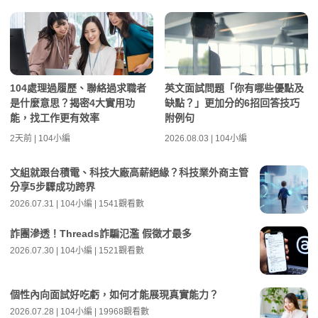
104處理過履歷、聯絡過求職者
英文面試問題「你有哪些優點及
是什麼意思？揭密4大實用功
缺點？」更加分的6招回答技巧
能，找工作更有效率
附例句
2天前 | 104小編
2026.08.03 | 104小編
文組就跟台積電、科技大廠高薪絕緣？科技業外商主管
分享5步驟成功跨界
2026.07.31 | 104小編 | 1541觀看數
詐團滲透！Threads詐騙氾濫 假徵才最多
2026.07.30 | 104小編 | 1521觀看數
個性內向面試好吃虧，如何才能展現真實能力？
2026.07.28 | 104小編 | 19968觀看數