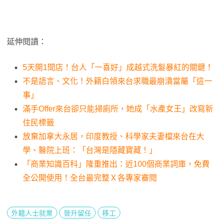
延伸閱讀：
5天開1間店！台人「一喜好」成越式洗髮暴紅的關鍵！
不是語言、文化！外籍白領來台求職最崩潰當屬「這一
事」
滿手Offer來台卻只能掃廁所，她成「水產女王」改寫新
住民標籤
放棄加拿大永居，印度教授、科學家夫妻檔來台在大
學、醫院上班：「台灣是隱藏寶藏！」
「商業知識百科」隆重推出：近100個商業詞庫，免費
全公開使用！全台最完整Ｘ各專家審閱
外籍人士就業
晉升留任
移工