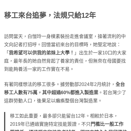
移工來台追夢，法規只給12年
訪問當天，白愷玲一身樸素裝扮走進會議室，操著流利的中
文向記者打招呼。回憶當初來台的目標時，她堅定地說：
「
我希望可以供我的弟妹上大學！
」出生於一家10口的大家
庭，最年長的她自然背起了養家的責任，但無奈在母國要找
到能夠養活一家的工作實在不易。
有著同樣想法的移工很多。據勞動部2024年2月統計，
全台
移工人數有75萬，其中超過60%都進入製造業
。若台灣少了
這群勞動人口，後果足以癱瘓整個台灣製造業。
移工如此重要，最多卻只能留台12年。相較於日本，
2019年已通過實施特定技能簽證，不只
門檻比一般工作