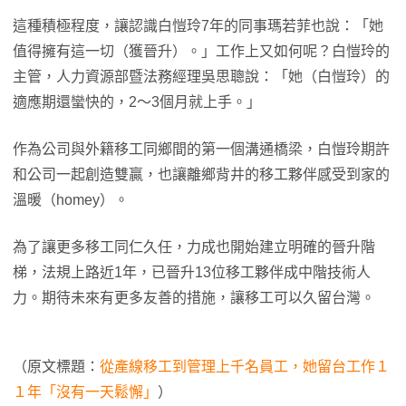
這種積極程度，讓認識白愷玲7年的同事瑪若菲也說：「她
值得擁有這一切（獲晉升）。」工作上又如何呢？白愷玲的
主管，人力資源部暨法務經理吳思聰說：「她（白愷玲）的
適應期還蠻快的，2～3個月就上手。」
作為公司與外籍移工同鄉間的第一個溝通橋梁，白愷玲期許
和公司一起創造雙贏，也讓離鄉背井的移工夥伴感受到家的
溫暖（homey）。
為了讓更多移工同仁久任，力成也開始建立明確的晉升階
梯，法規上路近1年，已晉升13位移工夥伴成中階技術人
力。期待未來有更多友善的措施，讓移工可以久留台灣。
（原文標題：
從產線移工到管理上千名員工，她留台工作１
１年「沒有一天鬆懈」
）