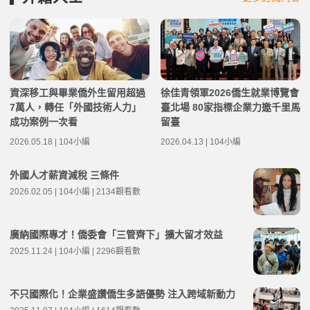
資深移工與畢業僑外生留用超過
徐佳青領軍2026僑生就業博覽會
7萬人，轉任「外國技術人力」
臺北場 80家指標企業力邀千里馬
成功案例一次看
留臺
2026.05.18 | 104小編
2026.04.13 | 104小編
外國人才薪資減稅 三條件
2026.02.05 | 104小編 | 2134觀看數
廣納國際專才！僑委會「三管齊下」擴大留才效益
2025.11.24 | 104小編 | 2296觀看數
不只國際化！企業盛讚僑生多語優勢 注入跨域新動力