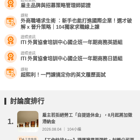
證照資訊
雇主品牌與招募策略管理師認證
課程
外商職場求生術 ：新手也能打進國際企業！選才破
解 x 晉升策略｜104獨家求職線上課
證照資訊
ITI 外貿協會培訓中心國企班一年期商務英語組
證照資訊
ITI 外貿協會培訓中心國企班一年期商務日語組
課程
超熙利！一門課搞定你的英文履歷面試
討論度排行
雇主若拒絕勞工「自提退休金」，8月起將加徵
1.
滯納金
2026.08.04 ｜ 104小編
【工作快找App】捷運搜尋更彈性、封鎖公司更