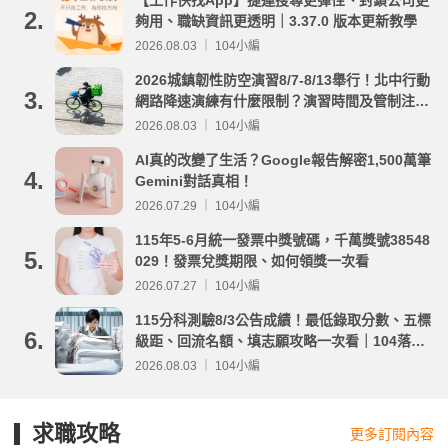
2.
夠用、職缺資訊更透明｜3.37.0 版本更新教學
2026.08.03 ｜ 104小編
2026城鎮韌性防空演習8/7-8/13舉行！北中行動
3.
網路降速演練有什麼限制？演習時間及管制注意
事項整理
2026.08.03 ｜ 104小編
AI真的改變了生活？Google報告解密1,500萬筆
4.
Gemini對話真相！
2026.07.29 ｜ 104小編
115年5-6月統一發票中獎號碼，千萬獎號38548
5.
029！發票兌獎期限、如何領獎一次看
2026.07.27 ｜ 104小編
115分科測驗8/3公告成績！最低錄取分數、五標
6.
級距、回流名額、填志願攻略一次看｜104落點
分析
2026.08.03 ｜ 104小編
求職攻略
更多訂閱內容