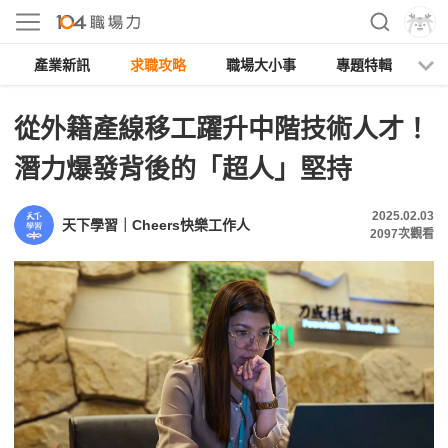
產業新訊
求職攻略
職場大小事
專題特輯
人
從外籍產線移工躍升中階技術人才！
潛力爆發背後的「超人」堅持
2025.02.03
天下學習｜Cheers快樂工作人
2097
次觀看