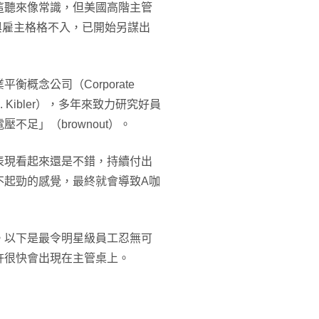
這聽來像常識，但美國高階主管
與雇主格格不入，已開始另謀出
概念公司（Corporate
 E. Kibler），多年來致力研究好員
足」（brownout）。
表現看起來還是不錯，持續付出
不起勁的感覺，最終就會導致A咖
。以下是最令明星級員工忍無可
許很快會出現在主管桌上。