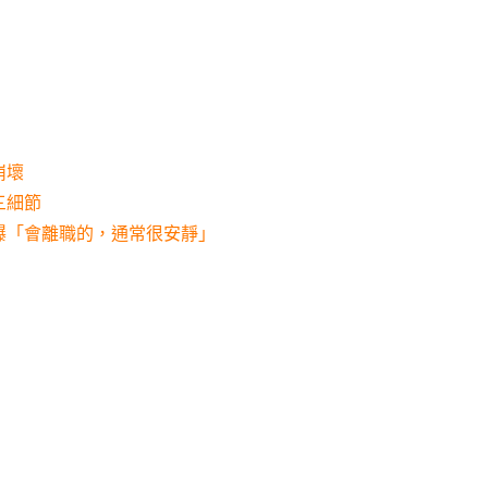
崩壞
三細節
曝「會離職的，通常很安靜」