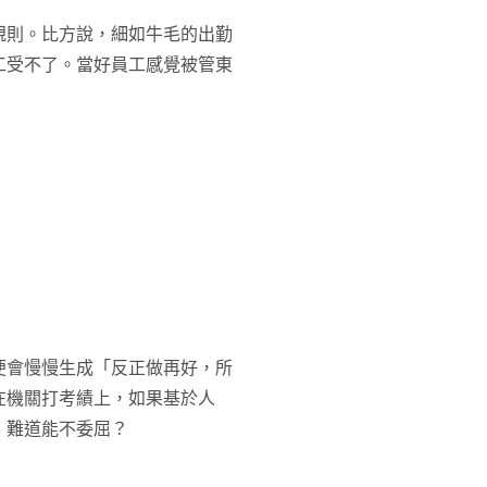
規則。比方說，細如牛毛的出勤
工受不了。當好員工感覺被管東
便會慢慢生成「反正做再好，所
在機關打考績上，如果基於人
，難道能不委屈？