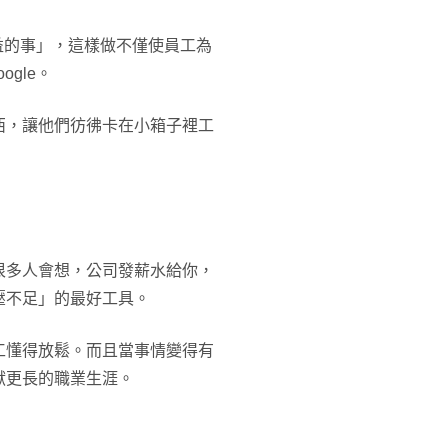
有益的事」，這樣做不僅使員工為
gle。
西，讓他們彷彿卡在小箱子裡工
很多人會想，公司發薪水給你，
壓不足」的最好工具。
工懂得放鬆。而且當事情變得有
獻更長的職業生涯。