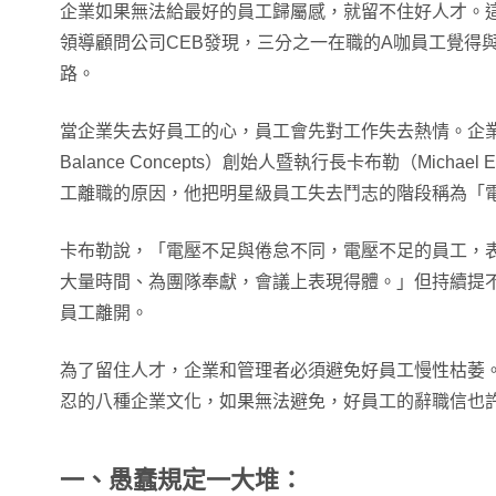
企業如果無法給最好的員工歸屬感，就留不住好人才。
領導顧問公司CEB發現，三分之一在職的A咖員工覺得
路。
當企業失去好員工的心，員工會先對工作失去熱情。企業平衡
Balance Concepts）創始人暨執行長卡布勒（Michael
工離職的原因，他把明星級員工失去鬥志的階段稱為「電壓不
卡布勒說，「電壓不足與倦怠不同，電壓不足的員工，
大量時間、為團隊奉獻，會議上表現得體。」但持續提
員工離開。
為了留住人才，企業和管理者必須避免好員工慢性枯萎
忍的八種企業文化，如果無法避免，好員工的辭職信也
一、愚蠢規定一大堆：