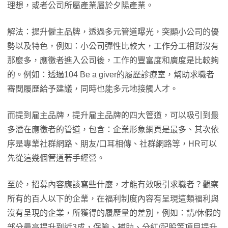
理想，或者公司所屬產業屬於夕陽產業。
解法：提升僱主品牌，透過多元管道曝光，突顯小公司的優
勢以及特色，例如：小公司彈性比較大，工作分工相對沒有
那麼多，應徵者進入公司後，工作的豐富度和廣度是比較夠
的。例如：透過104 Be a giver的履歷診療室，幫助求職者
審閱履歷給予建議，同時也能多元地接觸人才。
而提到雇主品牌，提升雇主品牌的四大管道，可以吸引到最
多潛在應徵者的管道，包含：企業形象網頁是最多、其次依
序是專業社群網路、朋友/口耳相傳、社群網路等，HR可以
先從這幾個管道著手經營。
至於，招募內容應該寫些什麼，才能有效吸引求職者？觀察
所有的百人以下的企業，在福利制度內容有呈現這類福利與
沒有呈現的企業，所獲得的履歷量的差別，例如：請/休假的
部分最高提升到近3成，保險、補助、分紅/配股等項目提升