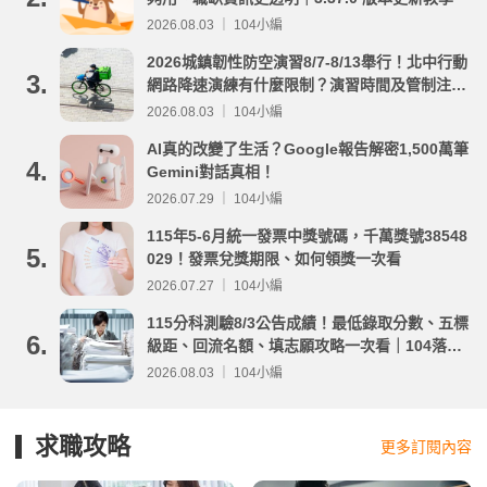
2026.08.03 ｜ 104小編
2026城鎮韌性防空演習8/7-8/13舉行！北中行動
3.
網路降速演練有什麼限制？演習時間及管制注意
事項整理
2026.08.03 ｜ 104小編
AI真的改變了生活？Google報告解密1,500萬筆
4.
Gemini對話真相！
2026.07.29 ｜ 104小編
115年5-6月統一發票中獎號碼，千萬獎號38548
5.
029！發票兌獎期限、如何領獎一次看
2026.07.27 ｜ 104小編
115分科測驗8/3公告成績！最低錄取分數、五標
6.
級距、回流名額、填志願攻略一次看｜104落點
分析
2026.08.03 ｜ 104小編
求職攻略
更多訂閱內容