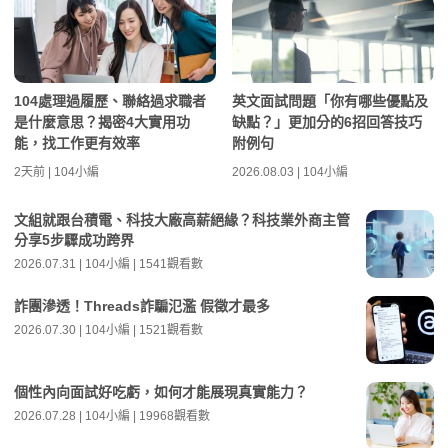
104處理過履歷、聯絡過求職者
英文面試問題「你有哪些優點及
是什麼意思？揭密4大實用功
缺點？」更加分的6招回答技巧
能，找工作更有效率
附例句
2天前 | 104小編
2026.08.03 | 104小編
文組就跟台積電、科技大廠高薪絕緣？科技業外商主管
分享5步驟成功跨界
2026.07.31 | 104小編 | 1541觀看數
詐團滲透！Threads詐騙氾濫 假徵才最多
2026.07.30 | 104小編 | 1521觀看數
個性內向面試好吃虧，如何才能展現真實能力？
2026.07.28 | 104小編 | 19968觀看數