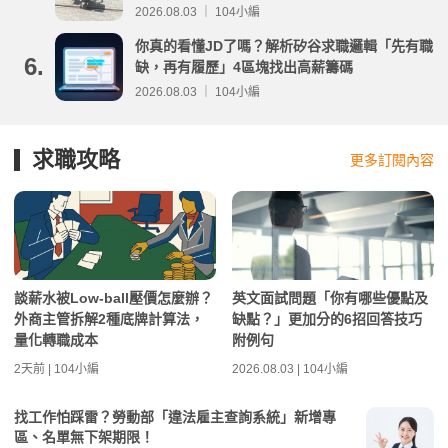
事項整理
2026.08.03 ｜ 104小編
你真的看懂JD了嗎？解析矽谷求職邏輯「先有職
6.
缺，再有履歷」4區塊找出高薪籌碼
2026.08.03 ｜ 104小編
求職攻略
更多訂閱內容
談薪水被Low-ball壓價怎麼辦？
英文面試問題「你有哪些優點及
外商主管拆解2種底牌計算法，
缺點？」更加分的6招回答技巧
量化轉職成本
附例句
2天前 | 104小編
2026.08.03 | 104小編
找工作怕踩雷？勞動部「違法雇主查詢系統」新增專
區、名單無下架期限！