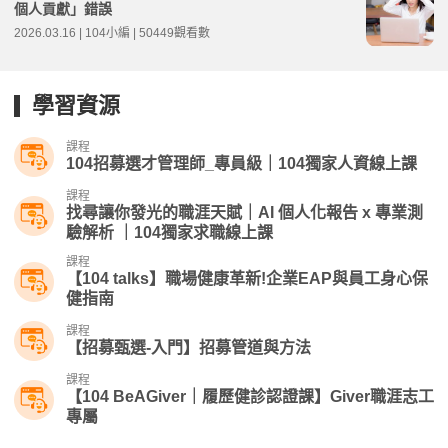
個人貢獻」錯誤
2026.03.16 | 104小編 | 50449觀看數
學習資源
課程
104招募選才管理師_專員級｜104獨家人資線上課
課程
找尋讓你發光的職涯天賦｜AI 個人化報告 x 專業測
驗解析 ｜104獨家求職線上課
課程
【104 talks】職場健康革新!企業EAP與員工身心保
健指南
課程
【招募甄選-入門】招募管道與方法
課程
【104 BeAGiver｜履歷健診認證課】Giver職涯志工
專屬