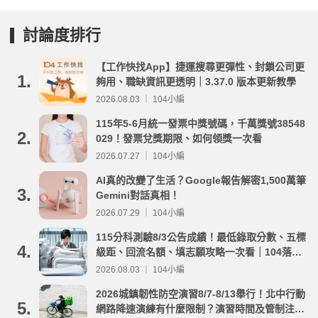
討論度排行
【工作快找App】捷運搜尋更彈性、封鎖公司更
1.
夠用、職缺資訊更透明｜3.37.0 版本更新教學
2026.08.03 ｜ 104小編
115年5-6月統一發票中獎號碼，千萬獎號38548
2.
029！發票兌獎期限、如何領獎一次看
2026.07.27 ｜ 104小編
AI真的改變了生活？Google報告解密1,500萬筆
3.
Gemini對話真相！
2026.07.29 ｜ 104小編
115分科測驗8/3公告成績！最低錄取分數、五標
4.
級距、回流名額、填志願攻略一次看｜104落點
分析
2026.08.03 ｜ 104小編
2026城鎮韌性防空演習8/7-8/13舉行！北中行動
5.
網路降速演練有什麼限制？演習時間及管制注意