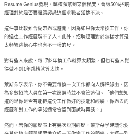
Resume Genius發現，跳槽頻繁到某個程度，會讓50%招聘
經理對於是否要繼續認識這個求職者猶豫不決。
這件事比較難含糊帶過或避開，因為如果你太常換工作，你
的過往工作經歷騙不了人。此外，招聘經理對於怎樣才算是
太頻繁跳槽心中也有不一樣的尺。
對有些人來說，每1到2年換工作就算太頻繁，但也有些人覺
得做不到1年跳槽就算太快。
萊斯朵孚表示，你不需要每換一次工作都向人解釋緣由，因
為多數招聘人員在第一次篩選時並不會管這個。「他們想知
道的是你是否有能把這份工作做好的技能和經驗，你過去的
經歷和對工作的承諾通常會留到面試時再談。」
然而，若你的履歷表上有幾次短期經歷，萊斯朵孚建議你要
在其他地方簡單扼要地介紹一下你換工作的脈絡，大概一到