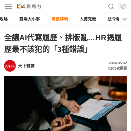
攻略
職場大小事
專題特輯
人資充電
法令權益
全讓AI代寫履歷、排版亂…HR揭履
歷最不該犯的「3種錯誤」
2024.05.02
天下雜誌
5203
次觀看