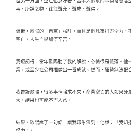
但另一方面，空亡也意味著，當事人追求的事物常會落
事、所謀之物，往往難允、難成、難得。
偏偏，歐陽的「自黨」強旺，而且是個凡事拚盡全力、
空亡，人生自是加倍辛苦。
我還記得，當年歐陽聽了我的解說，心情很是低落。他
業，或至少在公司裡做出一番成就。然而，運勢無法配
我告訴歐陽，很多事情強求不來，命帶空亡的人如果硬
大，結果也可能不盡人意。
結果，歐陽說了一句話，讓我印象深刻，他說：「我知
努力。」