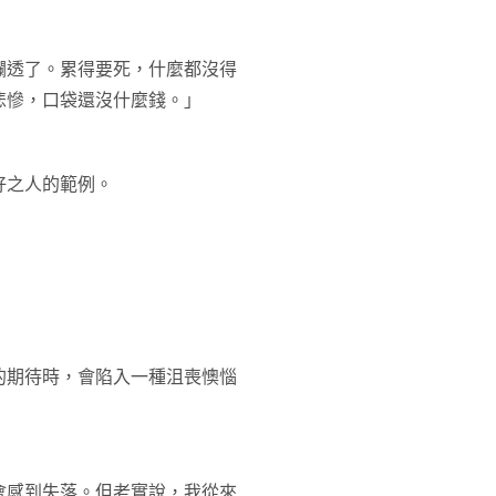
爛透了。累得要死，什麼都沒得
悲慘，口袋還沒什麼錢。」
好之人的範例。
的期待時，會陷入一種沮喪懊惱
會感到失落。但老實說，我從來