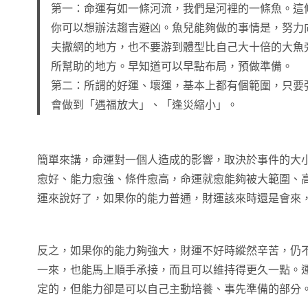
第一：命運有如一條河流，我們是河裡的一條魚。這
你可以想辦法趨吉避凶。魚兒能夠做的事情是，努力
夫撒網的地方，也不要游到體型比自己大十倍的大魚
所幫助的地方。早知道可以早點布局，預做準備。
第二：所謂的好運、壞運，基本上都有個範圍，只要
會做到「遇福放大」、「逢災縮小」。
簡單來講，命運對一個人造成的影響，取決於事件的大
愈好、能力愈強、條件愈高，命運就愈能夠被大範圍、
運來說好了，如果你的能力普通，財運該來時還是會來
反之，如果你的能力夠強大，財運不好時縱然辛苦，仍
一來，也能馬上順手承接，而且可以維持得更久一點。
定的，但能力卻是可以自己主動培養、事先準備的部分