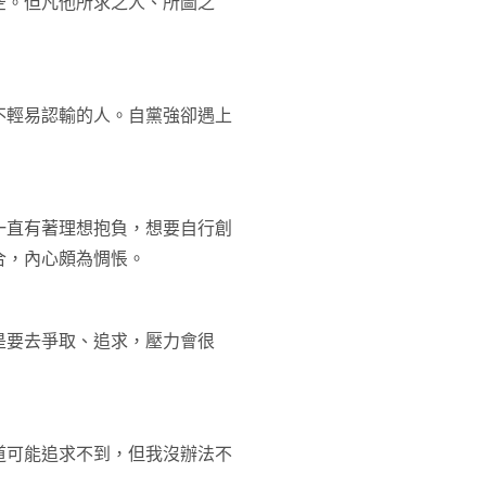
空。但凡他所求之人、所圖之
不輕易認輸的人。自黨強卻遇上
一直有著理想抱負，想要自行創
合，內心頗為惆悵。
是要去爭取、追求，壓力會很
道可能追求不到，但我沒辦法不