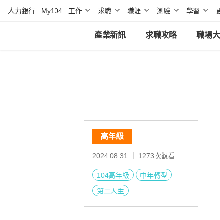
人力銀行
My104
工作
求職
職涯
測驗
學習
產業新訊
求職攻略
職場大
高年級
2024.08.31 ｜
1273
次觀看
104高年級
中年轉型
第二人生