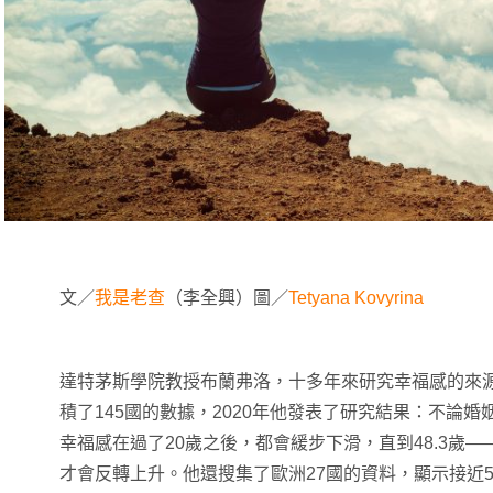
文／
我是老查
（李全興）圖／
Tetyana Kovyrina
達特茅斯學院教授布蘭弗洛，十多年來研究幸福感的來
積了145國的數據，2020年他發表了研究結果：不論
幸福感在過了20歲之後，都會緩步下滑，直到48.3歲
才會反轉上升。他還搜集了歐洲27國的資料，顯示接近