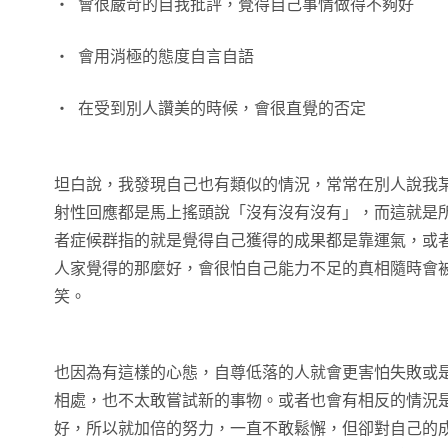
・ 會很嚴苛的自我批評，覺得自己事情做得不夠好
・ 會用消極的態度自言自語
・ 在受到別人讚美的時候，會很直覺的否定
坦白說，我發現自己也有類似的情況，常常在別人說我
射性回應都是馬上搖頭說「沒有沒有沒有」，而這就是
者症候群指的就是覺得自己獲得的成果都是靠運氣，或
人家覺得的那麼好，會很怕自己能力不足的真相隨時會
笑。
也因為有這樣的心態，自尊低落的人就會更害怕失敗或
相處，也不太敢嘗試新的事物。或者也會有相反的情況
好，所以就加倍的努力，一直不敢鬆懈，但卻對自己的