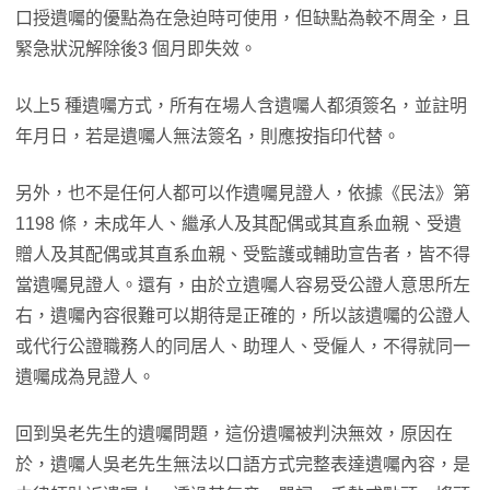
口授遺囑的優點為在急迫時可使用，但缺點為較不周全，且
緊急狀況解除後3 個月即失效。
以上5 種遺囑方式，所有在場人含遺囑人都須簽名，並註明
年月日，若是遺囑人無法簽名，則應按指印代替。
另外，也不是任何人都可以作遺囑見證人，依據《民法》第
1198 條，未成年人、繼承人及其配偶或其直系血親、受遺
贈人及其配偶或其直系血親、受監護或輔助宣告者，皆不得
當遺囑見證人。還有，由於立遺囑人容易受公證人意思所左
右，遺囑內容很難可以期待是正確的，所以該遺囑的公證人
或代行公證職務人的同居人、助理人、受僱人，不得就同一
遺囑成為見證人。
回到吳老先生的遺囑問題，這份遺囑被判決無效，原因在
於，遺囑人吳老先生無法以口語方式完整表達遺囑內容，是