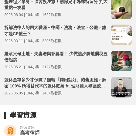
整理包／單身、頂客族注意！刪除兄弟姊妹特留分 九大
重點一次看
2026.08.04 | 104小編 | 1632觀看數
拆解法律人的四大職涯。律師、法務、法官、公職，誰
才是CP值王？
2026.03.11 | 104小編 | 3206觀看數
繼承父母土地、夫妻贈與都要看！ 少做這步驟地價稅五
倍起跳
2026.05.21 | 104小編 | 2127觀看數
退休金存多少才保險？翻轉「夠用就好」的舊思維，解
密 100% 所得替代率的退休底氣 ft. 理財達人畢德歐夫 |
高年級不打烊 x 用 AI 點亮第二人生 EP271
2026.05.05 | 104小編 | 1434觀看數
學習資源
證照資訊
高考律師