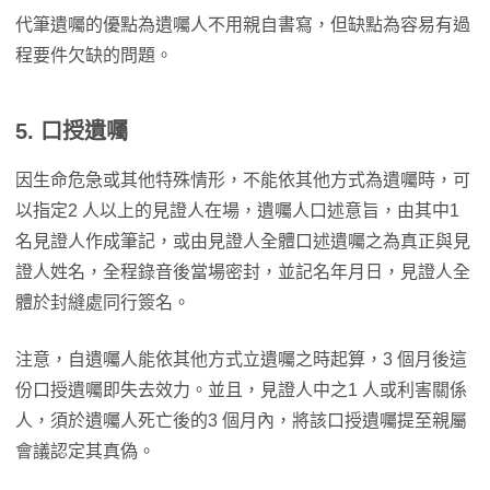
代筆遺囑的優點為遺囑人不用親自書寫，但缺點為容易有過
程要件欠缺的問題。
5.
口授遺囑
因生命危急或其他特殊情形，不能依其他方式為遺囑時，可
以指定2 人以上的見證人在場，遺囑人口述意旨，由其中1
名見證人作成筆記，或由見證人全體口述遺囑之為真正與見
證人姓名，全程錄音後當場密封，並記名年月日，見證人全
體於封縫處同行簽名。
注意，自遺囑人能依其他方式立遺囑之時起算，3 個月後這
份口授遺囑即失去效力。並且，見證人中之1 人或利害關係
人，須於遺囑人死亡後的3 個月內，將該口授遺囑提至親屬
會議認定其真偽。