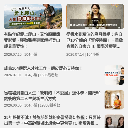
有點年紀愛上爬山，又怕膝關節
從香水到精油的歲月轉變：許自
受影響，運動醫學專家解析登山
己10分鐘的「暫停時間」，重啟
護具重要性！
身體的自癒力 ft. 國際芳療講師
米露 | 高年級不打烊 x 用 AI 點
2026.07.15 | 104小編
2026.07.14 | 104小編
亮第二人生 EP281
成為104嚴選人才找工作，蝦皮暖心支持你！
2026.07.01 | 104小編 | 1605觀看數
從職場到自由人生：筱明的「不委屈」退休學，開啟50
歲後的第二人生與新生活方式
2026.06.05 | 104小編 | 19808觀看數
35年熱情不減！雙胞胎姐妹的麥當勞奇幻旅程：只要跨
出第一步，中高齡職場比想像中更包容 ft. 麥當勞餐廳