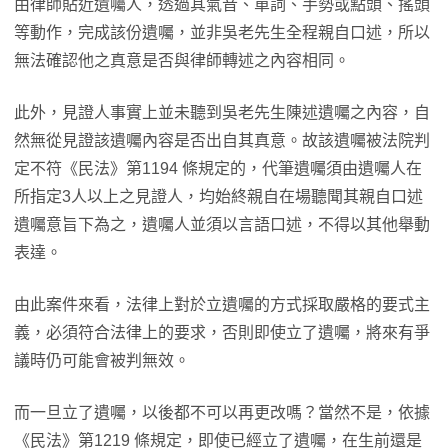
由律師貼近遺囑人，透過其氣音、單詞、手勢或點頭、搖頭
等動作，完成該份遺囑，並非吳老先生全程親自口述，所以
無法確認他之真意是否與律師轉述之內容相同。
此外，見證人事實上並未聽到吳老先生陳述遺囑之內容，自
然無從見證該遺囑內容是否出自其真意。故該遺囑被法院判
定不符《民法》第1194 條規定的，代筆遺囑須由遺囑人在
所指定3人以上之見證人，均始終親自在場聽聞其親自口述
遺囑意旨下為之，遺囑人並須以言語口述，不得以其他舉動
表達。
由此案件來看，法律上對於立遺囑的方式採取嚴格的要式主
義，必須符合法律上的要求，否則即使立了遺囑，將來有爭
議時仍可能會被判無效。
而一旦立了遺囑，以後都不可以再更改嗎？當然不是，依據
《民法》第1219 條規定，即使已經立了遺囑，在生前還是