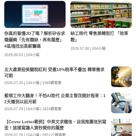
你真的看懂JD了嗎？解析矽谷求
缺工時代 零售業轉型打 「效率
職邏輯「先有職缺，再有履歷」
戰」
4區塊找出高薪籌碼
2026.07.30 | 104小編
2026.08.03 | 104小編
五大產業迎美關稅紅利 受惠10%稅率不疊加 轉單需求
可期
2026.07.29 | 104小編 | 1589觀看數
藍領工作大翻身！不怕AI取代 企業主管改開計程車：1
2天賺到以前月薪
2026.07.29 | 104小編 | 1824觀看數
【Cover Letter範例】中英文求職信、自我推薦信別寫
歪！這樣寫讓人資秒開你的履歷
2026.07.28 | 104小編 | 285127觀看數