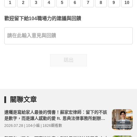
1
2
3
4
5
6
7
8
9
10
歡迎留下給104職場力的建議與回饋
送出
關聯文章
遺囑是寫給家人最後的情書！蘇家宏律師：留下的不該
是數字，而是讓人感動的愛 ft. 恩典法律事務所創辦人
蘇家宏律師 | 高年級不打烊 x 用 AI 點亮第二人生 EP28
2026.07.28 | 104小編 | 1826觀看數
3