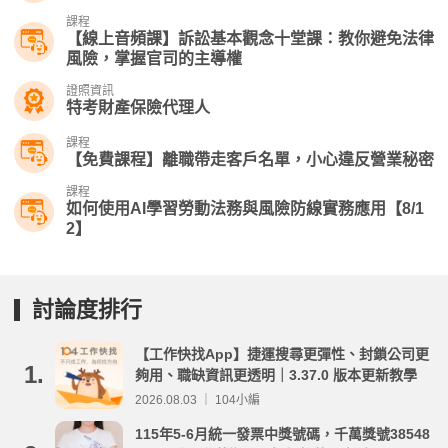
課程
【線上音頻課】訴訟基本觀念十堂課：教你避免法律
風險，掌握官司的主導權
證照資訊
特考財產保險代理人
課程
【免費課程】離職帶走客戶名單，小心違反營業秘密
課程
如何使用AI學習勞動法務與風險防線實務應用【8/1
2】
討論度排行
【工作快找App】捷運搜尋更彈性、封鎖公司更
1.
夠用、職缺資訊更透明｜3.37.0 版本更新教學
2026.08.03 ｜ 104小編
115年5-6月統一發票中獎號碼，千萬獎號38548