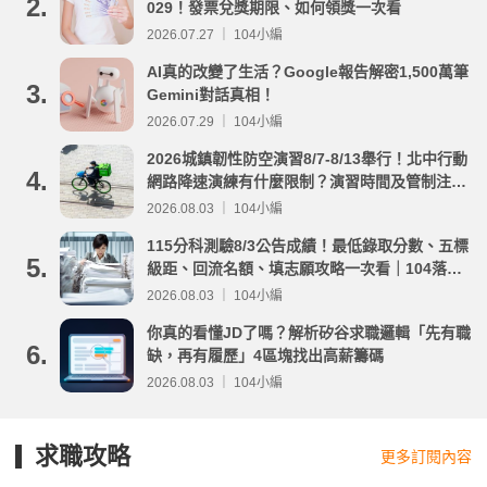
2.
029！發票兌獎期限、如何領獎一次看
2026.07.27 ｜ 104小編
AI真的改變了生活？Google報告解密1,500萬筆
3.
Gemini對話真相！
2026.07.29 ｜ 104小編
2026城鎮韌性防空演習8/7-8/13舉行！北中行動
4.
網路降速演練有什麼限制？演習時間及管制注意
事項整理
2026.08.03 ｜ 104小編
115分科測驗8/3公告成績！最低錄取分數、五標
5.
級距、回流名額、填志願攻略一次看｜104落點
分析
2026.08.03 ｜ 104小編
你真的看懂JD了嗎？解析矽谷求職邏輯「先有職
6.
缺，再有履歷」4區塊找出高薪籌碼
2026.08.03 ｜ 104小編
求職攻略
更多訂閱內容