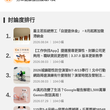
討論度排行
雇主若拒絕勞工「自提退休金」，8月起將加徵
1.
滯納金
2026.08.04 ｜ 104小編
【工作快找App】捷運搜尋更彈性、封鎖公司更
2.
夠用、職缺資訊更透明｜3.37.0 版本更新教學
2026.08.03 ｜ 104小編
2026城鎮韌性防空演習8/7-8/13舉行！北中行動
3.
網路降速演練有什麼限制？演習時間及管制注意
事項整理
2026.08.03 ｜ 104小編
AI真的改變了生活？Google報告解密1,500萬筆
4.
Gemini對話真相！
2026.07.29 ｜ 104小編
115年5-6月統一發票中獎號碼，千萬獎號38548