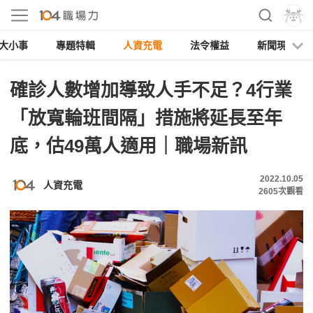
大小事
專題特輯
人資充電
法令權益
新聞現場
確診人數增加導致人手不足？4行業
「放寬輪班間隔」措施將延長至年
底，估49萬人適用｜職場新訊
2022.10.05
人資充電
2605
次觀看