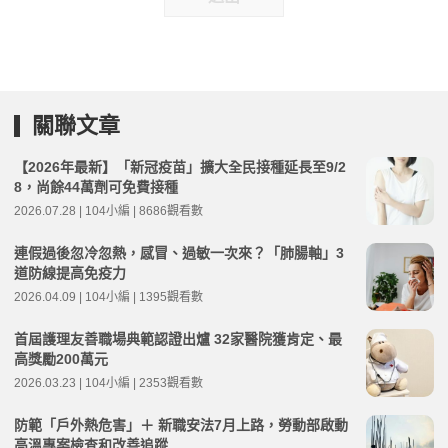
關聯文章
【2026年最新】「新冠疫苗」擴大全民接種延長至9/2
8，尚餘44萬劑可免費接種
2026.07.28 | 104小編 | 8686觀看數
連假過後忽冷忽熱，感冒、過敏一次來？「肺腸軸」3
道防線提高免疫力
2026.04.09 | 104小編 | 1395觀看數
首屆護理友善職場典範認證出爐 32家醫院獲肯定、最
高獎勵200萬元
2026.03.23 | 104小編 | 2353觀看數
防範「戶外熱危害」＋ 新職安法7月上路，勞動部啟動
高溫專案檢查和改善追蹤