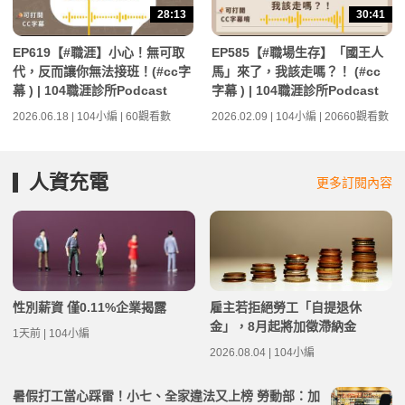
28:13
30:41
EP619【#職涯】小心！無可取
EP585【#職場生存】「國王人
代，反而讓你無法接班！(#cc字
馬」來了，我該走嗎？！ (#cc
幕 ) | 104職涯診所Podcast
字幕 ) | 104職涯診所Podcast
2026.06.18 | 104小編 | 60觀看數
2026.02.09 | 104小編 | 20660觀看數
人資充電
更多訂閱內容
性別薪資 僅0.11%企業揭露
雇主若拒絕勞工「自提退休
金」，8月起將加徵滯納金
1天前 | 104小編
2026.08.04 | 104小編
暑假打工當心踩雷！小七、全家違法又上榜 勞動部：加