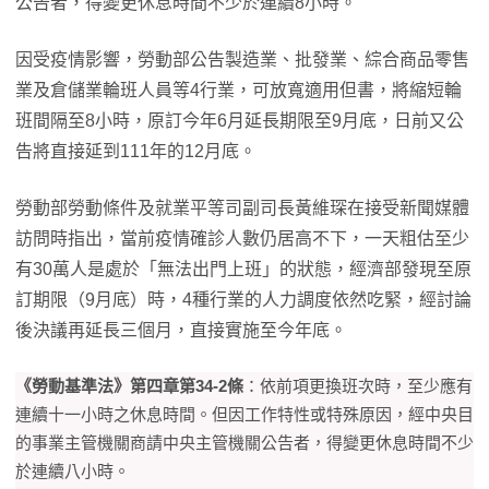
公告者，得變更休息時間不少於連續8小時。
因受疫情影響，勞動部公告製造業、批發業、綜合商品零售
業及倉儲業輪班人員等4行業，可放寬適用但書，將縮短輪
班間隔至8小時，原訂今年6月延長期限至9月底，日前又公
告將直接延到111年的12月底。
勞動部勞動條件及就業平等司副司長黃維琛在接受新聞媒體
訪問時指出，當前疫情確診人數仍居高不下，一天粗估至少
有30萬人是處於「無法出門上班」的狀態，經濟部發現至原
訂期限（9月底）時，4種行業的人力調度依然吃緊，經討論
後決議再延長三個月，直接實施至今年底。
《勞動基準法》第四章第34-2條
：依前項更換班次時，至少應有
連續十一小時之休息時間。但因工作特性或特殊原因，經中央目
的事業主管機關商請中央主管機關公告者，得變更休息時間不少
於連續八小時。