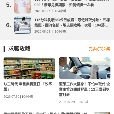
5.
029！發票兌獎期限、如何領獎一次看
2026.07.27 ｜ 104小編
115分科測驗8/3公告成績！最低錄取分數、五標
6.
級距、回流名額、填志願攻略一次看｜104落點
分析
2026.08.03 ｜ 104小編
求職攻略
更多訂閱內容
缺工時代 零售業轉型打 「效率
藍領工作大翻身！不怕AI取代 企
戰」
業主管改開計程車：12天賺到以
前月薪
2026.07.30 | 104小編
2026.07.29 | 104小編