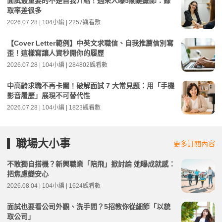
面試最重要的不是自我介紹！過來人曝5關鍵細節：錄
取率差很多
2026.07.28 | 104小編 | 2257觀看數
【Cover Letter範例】中英文求職信、自我推薦信別寫
歪！這樣寫讓人資秒開你的履歷
2026.07.28 | 104小編 | 284802觀看數
中高齡求職不再卡關！破解面試 7 大常見題：用「手機
影音履歷」展現不可替代性
2026.07.28 | 104小編 | 1823觀看數
職場大小事
更多訂閱內容
不敢獨自搭機？新興職業「陪飛」掀討論 她曝成就感：
把焦慮變安心
2026.08.04 | 104小編 | 1624觀看數
面試也要看公司外觀、洗手間？5招教你從細節「以貌
取公司」