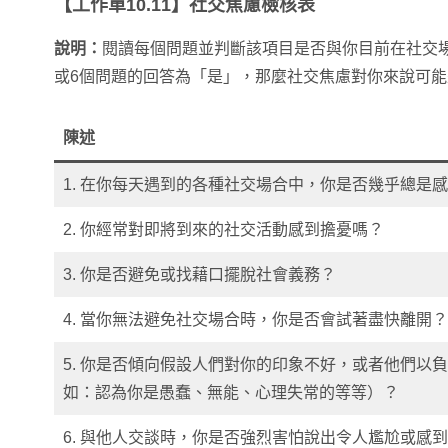
【工作單10.11】社交焦慮檢核表
說明：
閱讀每個問題並判斷該項目是否與你目前在社交
或6個問題的回答為「是」，那麼社交焦慮對你來說可
陳述
1. 在你每天遇到的各種社交場合中，你是否幾乎總是
2. 你經常對即將到來的社交活動感到擔憂嗎？
3. 你是否避免或找藉口擺脫社會義務？
4. 當你無法避免社交場合時，你是否會試著盡快離開？
5. 你是否傾向假設人們對你的印象不好，或者他們以
如：認為你是愚蠢、無能、心理失常的等等）？
6. 與他人交談時，你是否強烈害怕說出令人尷尬或感