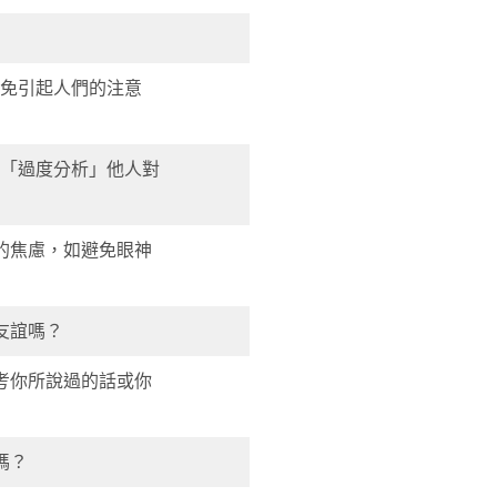
以免引起人們的注意
向「過度分析」他人對
時的焦慮，如避免眼神
友誼嗎？
思考你所說過的話或你
嗎？