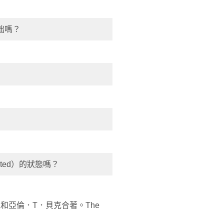
拙嗎？
ited）的狀態嗎？
和亞倫．T．貝克合著。The