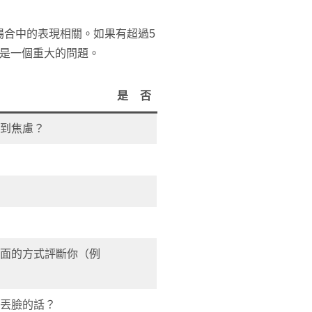
場合中的表現相關。如果有超過5
能是一個重大的問題。
是
否
感到焦慮？
負面的方式評斷你（例
到丟臉的話？