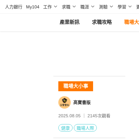
人力銀行
My104
工作
求職
職涯
測驗
學習
產業新訊
求職攻略
職場大
職場大小事
高寶書版
2025.08.05 ｜
2145
次觀看
健康
職場人際