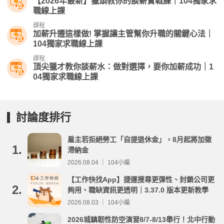
【2026年最新】獵頭教你的談薪實戰課｜104獨家求
職線上課
課程
加薪升遷這樣做! 掌握讓主管幫你升職的關鍵心法｜
104獨家求職線上課
課程
頂尖獵才教你談薪水：做對選擇，要你加薪成功｜1
04獨家求職線上課
討論度排行
雇主若拒絕勞工「自提退休金」，8月起將加徵
1.
滯納金
2026.08.04 ｜ 104小編
【工作快找App】捷運搜尋更彈性、封鎖公司更
2.
夠用、職缺資訊更透明｜3.37.0 版本更新教學
2026.08.03 ｜ 104小編
2026城鎮韌性防空演習8/7-8/13舉行！北中行動