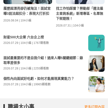
履歷超漂亮卻仍被淘汰！面試官
找工作怕踩雷？勞動部「違法雇
曝3說法超扣分：表現大打折扣
主查詢系統」新增專區、名單無
下架期限！
2026.08.04 | 104小編
2026.07.31 | 104小編
財星500大企業 六台企上榜
2026.07.29 | 104小編 | 1767觀看數
面試最重要的不是自我介紹！過來人曝5關鍵細節：錄
取率差很多
2026.07.28 | 104小編 | 2255觀看數
個性內向面試好吃虧，如何才能展現真實能力？
2026.07.28 | 104小編 | 19965觀看數
職場大小事
更多訂閱內容