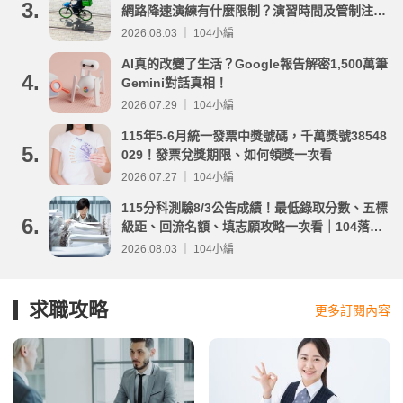
3.
網路降速演練有什麼限制？演習時間及管制注意
事項整理
2026.08.03 ｜ 104小編
AI真的改變了生活？Google報告解密1,500萬筆
4.
Gemini對話真相！
2026.07.29 ｜ 104小編
115年5-6月統一發票中獎號碼，千萬獎號38548
5.
029！發票兌獎期限、如何領獎一次看
2026.07.27 ｜ 104小編
115分科測驗8/3公告成績！最低錄取分數、五標
6.
級距、回流名額、填志願攻略一次看｜104落點
分析
2026.08.03 ｜ 104小編
求職攻略
更多訂閱內容