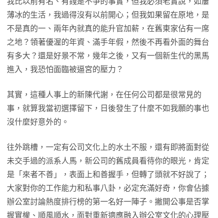
我比以前有名、有錢是不爭的事實，但我必須老實說，如屢
薄冰的生活，我過得沒有以前開心；但我如果留在原地，是
不是真的一、兩年內就真的能升官加薪，在舊東家佔有一席
之地？領著優渥的年資、滿手年假，然後不再看外面的舞台
有多大？還是好景不常，幾年之後，又有一個新生代的黑馬
進入，我恐怕面臨被逼宮的壓力？
其實，這種人事上的新陳代謝，在任何公司都是很常見的
事，就算我當初選擇留下，日後發生了什麼不如我願的事也
沒什麼好意外的。
往外跳槽，一定有公司文化上的水土不服，還有即將面對從
未交手過的派系人馬，新公司的舊成員看待你的眼光，肯定
是「來者不善」，表面上和善握手，但轉了頭就不好說了；
大家對你的工作能力和私事八卦，必定充滿好奇，你會佔據
辦公室討論熱度排行榜的第一名好一陣子。撇開公事是否掌
握實權、順風順水，面對重新適應融入辦公室文化的心理壓