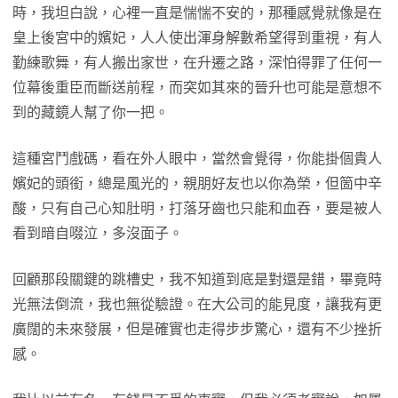
時，我坦白說，心裡一直是惴惴不安的，那種感覺就像是在
皇上後宮中的嬪妃，人人使出渾身解數希望得到重視，有人
勤練歌舞，有人搬出家世，在升遷之路，深怕得罪了任何一
位幕後重臣而斷送前程，而突如其來的晉升也可能是意想不
到的藏鏡人幫了你一把。
這種宮鬥戲碼，看在外人眼中，當然會覺得，你能掛個貴人
嬪妃的頭銜，總是風光的，親朋好友也以你為榮，但箇中辛
酸，只有自己心知肚明，打落牙齒也只能和血吞，要是被人
看到暗自啜泣，多沒面子。
回顧那段關鍵的跳槽史，我不知道到底是對還是錯，畢竟時
光無法倒流，我也無從驗證。在大公司的能見度，讓我有更
廣闊的未來發展，但是確實也走得步步驚心，還有不少挫折
感。