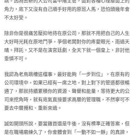
跳。因為去新的大公司當中階主管，面對各種心理層面上的
角力，底下又沒有自己順手好用的原班人馬，恐怕頭幾年會
不太好受。
除非你是很痛苦壓抑地待在原公司，那就不用把自己的人生
大好時光耗在原地鬥爭，爭個老闆對你的疼愛眼光、雨過天
晴。拜託，又不是在演宮廷劇，全天下就一個皇上，非討他
垂憐不可。
我認為老鳥跳槽這檔事，最好能夠「一步到位」，在原有的
公司環境中，如果已經有一席之地，對上對下的管道都很暢
通了，那就持續累積你的資源、聲譽和能量，等待更大的公
司來挖角時，就有底氣直接要求高層的管理職，不然寧可不
要去中層攪和、重新來過。
誠如開頭所說，要當雞首還是牛後，沒有標準正確答案，但
是在職場磨練久了，你會體會到「一動不如一靜」的真諦，