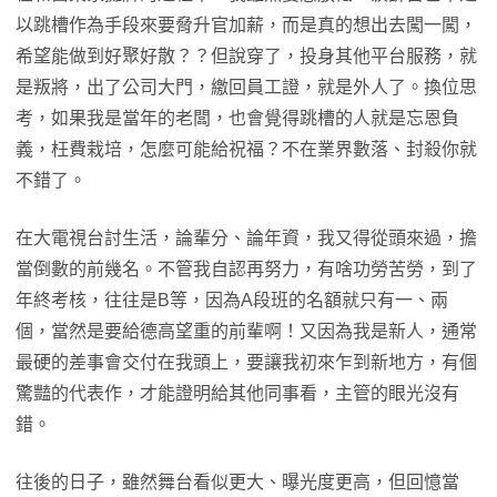
以跳槽作為手段來要脅升官加薪，而是真的想出去闖一闖，
希望能做到好聚好散？？但說穿了，投身其他平台服務，就
是叛將，出了公司大門，繳回員工證，就是外人了。換位思
考，如果我是當年的老闆，也會覺得跳槽的人就是忘恩負
義，枉費栽培，怎麼可能給祝福？不在業界數落、封殺你就
不錯了。
在大電視台討生活，論輩分、論年資，我又得從頭來過，擔
當倒數的前幾名。不管我自認再努力，有啥功勞苦勞，到了
年終考核，往往是B等，因為A段班的名額就只有一、兩
個，當然是要給德高望重的前輩啊！又因為我是新人，通常
最硬的差事會交付在我頭上，要讓我初來乍到新地方，有個
驚豔的代表作，才能證明給其他同事看，主管的眼光沒有
錯。
往後的日子，雖然舞台看似更大、曝光度更高，但回憶當