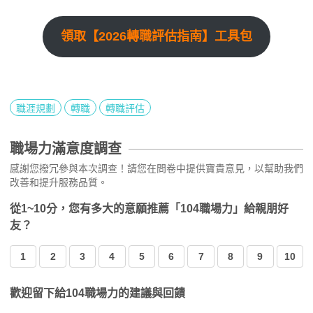
領取【2026轉職評估指南】工具包
職涯規劃
轉職
轉職評估
職場力滿意度調查
感謝您撥冗參與本次調查！請您在問卷中提供寶貴意見，以幫助我們
改善和提升服務品質。
從1~10分，您有多大的意願推薦「104職場力」給親朋好
友？
1
2
3
4
5
6
7
8
9
10
歡迎留下給104職場力的建議與回饋