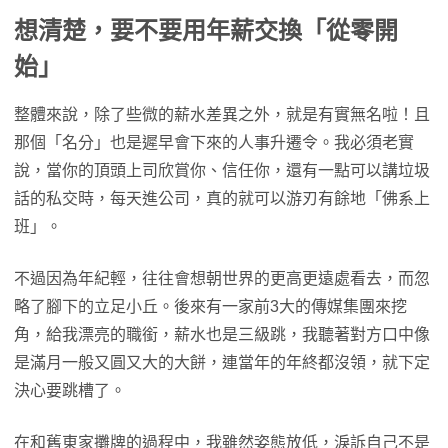
想清楚，要不要用年薪交換「從零開
始」
整體來說，除了些微的薪水差異之外，就是有實無名啦！且
那個「名分」也是遲早會下來的人事升遷令。我必須老實
說，當你的頂頭上司欣賞你、信任你，還有一點可以講垃圾
話的私交時，每天進公司，真的就可以游刃有餘地「佛系上
班」。
不過因為年紀輕，往往會想朝世界的更高更遠處看去，而忽
略了腳下的立足小丘。後來有一家前3大的傳媒集團來挖
角，給我漂亮的職銜，薪水也是三級跳，我聽著對方口中像
是滿月一般又圓又大的大餅，連當年的年終都沒領，就下定
決心要跳槽了。
在和舊東家攤牌的過程中，我雖然姿態放低，淚訴自己不是