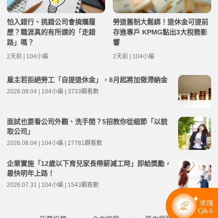
怕入錯行、挑錯公司會搞爛履
勞退舊制大鬆綁！退休金可提前
歷？職涯真的有所謂的「走錯
存進專戶 KPMG點出3大稅務影
路」嗎？
響
2天前 | 104小編
2天前 | 104小編
雇主若拒絕勞工「自提退休金」，8月起將加徵滯納金
2026.08.04 | 104小編 | 3733觀看數
面試也要看公司外觀、洗手間？5招教你從細節「以貌
取公司」
2026.08.04 | 104小編 | 27781觀看數
企業實施「12歲以下育兒家長帶薪減工時」即給獎勵，
最快明年上路！
2026.07.31 | 104小編 | 1543觀看數