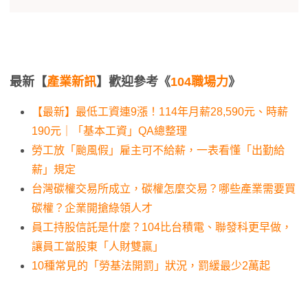
最新【
產業新訊
】歡迎參考《
104職場力
》
【最新】最低工資連9漲！114年月薪28,590元、時薪
190元｜「基本工資」QA總整理
勞工放「颱風假」雇主可不給薪，一表看懂「出勤給
薪」規定
台灣碳權交易所成立，碳權怎麼交易？哪些產業需要買
碳權？企業開搶綠領人才
員工持股信託是什麼？104比台積電、聯發科更早做，
讓員工當股東「人財雙贏」
10種常見的「勞基法開罰」狀況，罰緩最少2萬起