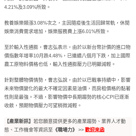
4.21%及3.09%所致。
教養娛樂類漲3.08%次之，主因隨疫後生活回歸常軌，休閒
娛樂消費需求增加，娛樂服務費上漲6.01%所致。
至於輸入性通膨，曹志弘表示，由於以新台幣計價的進口物
價指數年增率10月跌4.48%，已連續八個月下跌，加上國際
農工原物料價格也低，輸入性通膨壓力已明顯減輕。
針對整體物價情勢，曹志弘說，由於以巴戰事持續中，影響
未來物價變化的最大不確定因素是油價，而房租價格的黏著
性則是最強。不過，影響物價中長期趨勢的核心CPI已逐漸
收斂，預期物價壓力可望稍微減輕。
【產業新訊】
若您願意提供更多的產業趨勢、業界人才動
態、工作機會等資訊至
《職場力》
>>
歡迎來函