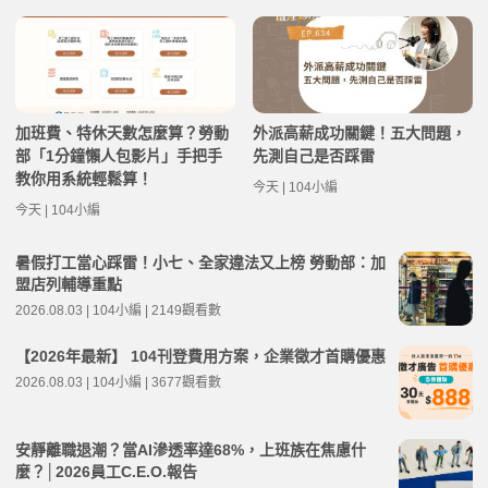
加班費、特休天數怎麼算？勞動
外派高薪成功關鍵！五大問題，
部「1分鐘懶人包影片」手把手
先測自己是否踩雷
教你用系統輕鬆算！
今天 | 104小編
今天 | 104小編
暑假打工當心踩雷！小七、全家違法又上榜 勞動部：加
盟店列輔導重點
2026.08.03 | 104小編 | 2149觀看數
【2026年最新】 104刊登費用方案，企業徵才首購優惠
2026.08.03 | 104小編 | 3677觀看數
安靜離職退潮？當AI滲透率達68%，上班族在焦慮什
麼？│2026員工C.E.O.報告