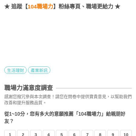
★
追蹤【
104職場力
】粉絲專頁、職場更給力 ★
生活理財
產業新訊
職場力滿意度調查
感謝您撥冗參與本次調查！請您在問卷中提供寶貴意見，以幫助我們
改善和提升服務品質。
從1~10分，您有多大的意願推薦「104職場力」給親朋好
友？
1
2
3
4
5
6
7
8
9
10