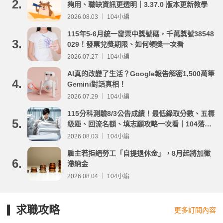
2.
夠用、職缺資訊更透明｜3.37.0 版本更新教學
2026.08.03 ｜ 104小編
115年5-6月統一發票中獎號碼，千萬獎號38548
3.
029！發票兌獎期限、如何領獎一次看
2026.07.27 ｜ 104小編
AI真的改變了生活？Google報告解密1,500萬筆
4.
Gemini對話真相！
2026.07.29 ｜ 104小編
115分科測驗8/3公告成績！最低錄取分數、五標
5.
級距、回流名額、填志願攻略一次看｜104落點
分析
2026.08.03 ｜ 104小編
雇主若拒絕勞工「自提退休金」，8月起將加徵
6.
滯納金
2026.08.04 ｜ 104小編
求職攻略
更多訂閱內容