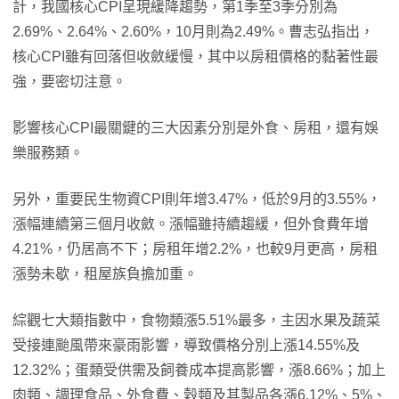
計，我國核心CPI呈現緩降趨勢，第1季至3季分別為
2.69%、2.64%、2.60%，10月則為2.49%。曹志弘指出，
核心CPI雖有回落但收斂緩慢，其中以房租價格的黏著性最
強，要密切注意。
影響核心CPI最關鍵的三大因素分別是外食、房租，還有娛
樂服務類。
另外，重要民生物資CPI則年增3.47%，低於9月的3.55%，
漲幅連續第三個月收斂。漲幅雖持續趨緩，但外食費年增
4.21%，仍居高不下；房租年增2.2%，也較9月更高，房租
漲勢未歇，租屋族負擔加重。
綜觀七大類指數中，食物類漲5.51%最多，主因水果及蔬菜
受接連颱風帶來豪雨影響，導致價格分別上漲14.55%及
12.32%；蛋類受供需及飼養成本提高影響，漲8.66%；加上
肉類、調理食品、外食費、穀類及其製品各漲6.12%、5%、