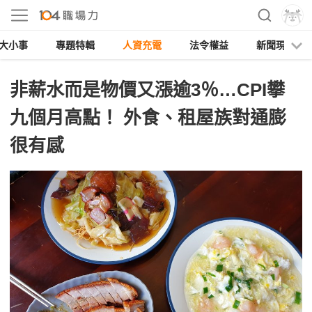
大小事
專題特輯
人資充電
法令權益
新聞現場
非薪水而是物價又漲逾3％…CPI攀
九個月高點！ 外食、租屋族對通膨
很有感