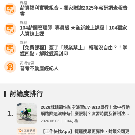
課程
薪資福利實戰組合 – 獨家贈送2025年薪酬調查報告
書
課程
104薪酬管理師_專員級 ★全新線上課程｜104獨家
人資線上課
課程
【免費課程】簽了「競業禁止」 轉職沒自由？！掌
握四點，解除競業封印
證照資訊
普考不動產經紀人
討論度排行
2026城鎮韌性防空演習8/7-8/13舉行！北中行動
1.
網路降速演練有什麼限制？演習時間及管制注意
事項整理
2026.08.03 ｜ 104小編
【工作快找App】捷運搜尋更彈性、封鎖公司更