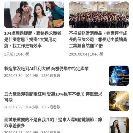
104處理過履歷、聯絡過求職者
不把業務當消耗品，這家連年成
是什麼意思？揭密4大實用功
長的保險公司，靠長期主義讓員
能，找工作更有效率
工業績自然翻10倍
2天前 | 104小編
2026.08.04 | 104小編
製造業沒吃到AI紅利大餅 商機仍集中特定產業
2026.07.30 | 104小編 | 1480觀看數
五大產業迎美關稅紅利 受惠10%稅率不疊加 轉單需求
可期
2026.07.29 | 104小編 | 1587觀看數
面試最重要的不是自我介紹！過來人曝5關鍵細節：錄
取率差很多
2026.07.28 | 104小編 | 2306觀看數