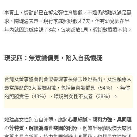
事實上，勞動部已在擬定彈性育嬰假，不過仍然難以滿足需
求。陳琬渝表示，現行家庭照顧假才7天，但有幼兒園在半
年內就因流感停課了3次，每次都放1周，假期數遠遠不夠。
現況四：無意識偏見，陷入自我懷疑
台灣女董事協會創會榮譽理事長蔡玉玲也點出，女性領導人
最常經歷的3大職場困境，包括無意識偏見（54％）、無償
的照顧責任（48％）、環境對女性不友善（38％）。
她建議女性別妄自菲薄，應將
心思細膩、親和力強、具同理
心等特質，解讀為職涯突圍的利器
，例如半導體設備大廠帆
宣董事長高新明、特力集團創辦人李麗秋，也都是女性撐起