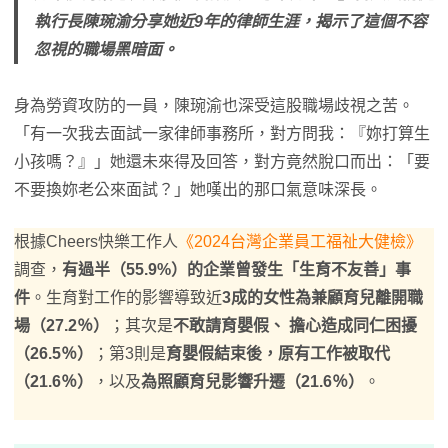
執行長陳琬渝分享她近9年的律師生涯，揭示了這個不容
忽視的職場黑暗面。
身為勞資攻防的一員，陳琬渝也深受這股職場歧視之苦。
「有一次我去面試一家律師事務所，對方問我：『妳打算生
小孩嗎？』」她還未來得及回答，對方竟然脫口而出：「要
不要換妳老公來面試？」她嘆出的那口氣意味深長。
根據Cheers快樂工作人
《2024台灣企業員工福祉大健檢》
調查，
有過半（55.9%）的企業曾發生「生育不友善」事
件
。生育對工作的影響導致近
3成的女性為兼顧育兒離開職
場（27.2％）
；其次是
不敢請育嬰假、 擔心造成同仁困擾
（26.5％）
；第3則是
育嬰假結束後，原有工作被取代
（21.6％）
，以及
為照顧育兒影響升遷（21.6％）
。