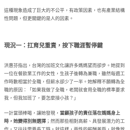
這種現象造成了巨大的不公平，有政策因素，也有產業結構
性問題，但更關鍵的是人的因素。
現況一：扛育兒重責，按下職涯暫停鍵
洪惠芬指出，台灣的加班文化讓許多媽媽望而卻步。她提到
一位在餐飲業工作的女性，生孩子後轉為兼職，雖然每週工
作時數相當於全職，但薪水卻少了一半。她解釋不願轉為全
職的原因：「如果我做了全職，老闆就會用全職的標準要求
我，但我加班了，要怎麼接小孩？」
一計當頭棒喝，讓她發現，
當顧孩子的責任落在媽媽身上
時，她變得別無選擇
；然而那些相對高薪、具發展潛力的工
作，又往往需要長工時。就這樣，兩性的薪酬差距，就像放