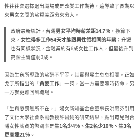
性往往會選擇退出職場或是改變工作期待，這導致了長期以
來男女之間的薪資差距愈來愈大。
政府最新統計，台灣
男女平均時薪差距14.7％
，換算下
來，
女性得多工作54天才能跟男性領相同的年薪
；升遷
也有同樣狀況，金融業約有6成女性工作人，但最後升到
高階主管僅剩3成。
因為生育所導致的薪酬不平等，其實與雇主息息相關。正如
戈丁所指出的「
貪婪工作
」一詞，當一方需要隨時待命，另
一方就更難回到職場。
「生育懲罰無所不在，」婦女新知基金會董事長洪惠芬引用
了文化大學社會系副教授許碧純的研究結果，點出育兒對台
灣女性薪資的懲罰率是
生1名少4％、生2名少10％、生3名
更高達21％
。