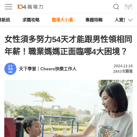
業新訊
求職攻略
職場大小事
專題特輯
人資充電
女性須多努力54天才能跟男性領相同
年薪！職業媽媽正面臨哪4大困境？
2024.12.16
天下學習｜Cheers快樂工作人
2843
次觀看