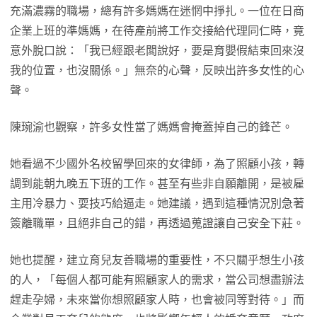
充滿濃霧的職場，總有許多媽媽在迷惘中掙扎。一位在日商
企業上班的準媽媽，在待產前將工作交接給代理同仁時，竟
意外脫口說：「我已經跟老闆說好，要是育嬰假結束回來沒
我的位置，也沒關係。」無奈的心聲，反映出許多女性的心
聲。
陳琬渝也觀察，許多女性當了媽媽會掩蓋掉自己的鋒芒。
她看過不少國外名校留學回來的女律師，為了照顧小孩，轉
調到能朝九晚五下班的工作。甚至有些非自願離開，是被雇
主用冷暴力、耍技巧給逼走。她建議，遇到這種情況別急著
簽離職單，且絕非自己的錯，再透過蒐證讓自己安全下莊。
她也提醒，建立育兒友善職場的重要性，不只關乎想生小孩
的人，「每個人都可能有照顧家人的需求，當公司想盡辦法
趕走孕婦，未來當你想照顧家人時，也會被同等對待。」而