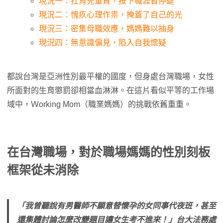
現況一：扛育兒重責，按下職涯暫停鍵
現況二：愧疚心理作祟，掩蓋了自己的光
現況三：密集母職效應，媽媽難以抽身
現況四：無意識偏見，陷入自我懷疑
都說台灣是亞洲性別最平權的國度，但身處台灣職場，女性
所面對的生育懲罰卻相當血淋淋。在這片看似平等的工作場
域中，Ｗorking Mom（職業媽媽）的挑戰依舊重重。
在台灣職場，對於職場媽媽的性別刻板
框架從未消除
「我曾聽說有男醫師不願意替懷孕的女同事代夜班，甚至
還集體討論怎麼改變題目讓女生考不進來！」台大法務處