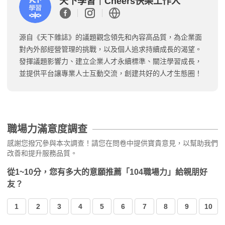
天下學習｜Cheers快樂工作人
源自《天下雜誌》的議題觀念領先和內容高品質，為企業面
對內外部經營管理的挑戰，以及個人追求持續成長的渴望。
發揮議題影響力、建立企業人才永續標準、關注學習成長，
並提供平台讓專業人士互動交流，創建共好的人才生態圈！
職場力滿意度調查
感謝您撥冗參與本次調查！請您在問卷中提供寶貴意見，以幫助我們
改善和提升服務品質。
從1~10分，您有多大的意願推薦「104職場力」給親朋好
友？
1
2
3
4
5
6
7
8
9
10