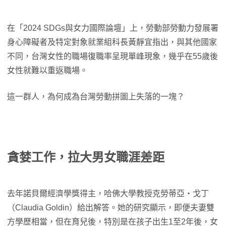
在「2024 SDGs與女力國際論壇」上，勞動部勞動力發展署
身心障礙者及特定對象就業組科長黃靜宜指出，與其他國家
不同，台灣女性的職場復職率呈現單峰現象，幾乎在55歲後
女性就難以重返職場。
這一群人，為何成為台灣勞動拼圖上失落的一塊？
貪婪工作，拉大男女職涯差距
去年諾貝爾經濟學獎得主，哈佛大學教授克勞蒂亞・戈丁
（Claudia Goldin）給出解答。她的研究顯示，即便夫妻雙
方學歷相當，但在育兒後，特別是在孩子出生1至2年後，女