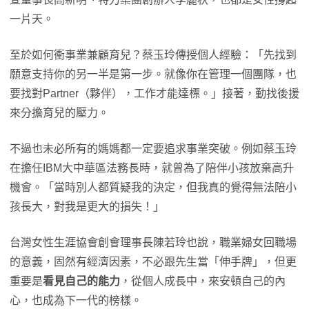
一片天。
至於如何衝事業兼顧育兒？蔡玉玲傳授個人經驗：「先找到
願意支持你的另一半是第一步。就像你在管理一個團隊，也
要找對Partner（夥伴），工作才能達標。」接著，勤找後援
來分擔育兒的壓力。
不過也未必所有的媽媽都一定要追求事業突破。例如蔡玉玲
在擔任IBM大中華區法務長時，就曾為了陪伴小孩放棄高升
機會。「當時別人都質疑我的決定，但我真的覺得無法陪小
孩長大，對我是更大的損失！」
台灣女性生涯協會創會理事長陳若玲也說，職業婦女回職場
的意義，固然有經濟因素，不必跟先生當「伸手牌」，但更
重要是
看見自己的能力
，從個人成長中，來安頓自己的內
心，也成為下一代的榜樣。