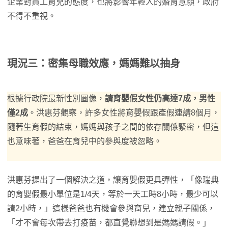
企業對員工育兒的態度，也將影響年輕人的婚育意願，政府
不得不重視。
現況三：密集母職效應，媽媽難以抽身
根據行政院最新性別圖像，
請育嬰假女性仍高達7成，男性
僅2成
。洪惠芬觀察，許多女性將育嬰假跟產假連請8個月，
隨著生育假的結束，媽媽與孩子之間的依存關係緊密，但這
也意味著，爸爸在育兒中的參與度被忽略。
洪惠芬提出了一個解決之道，讓育嬰假更具彈性，「像瑞典
的育嬰假最小單位是1/4天，等於一天工時8小時，最少可以
請2小時，」這樣爸爸也有機會參與育兒，建立親子關係，
「才不會每次帶去打疫苗，都直覺聯想到是媽媽請假。」