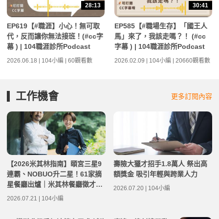
28:13
30:41
EP619【#職涯】小心！無可取
EP585【#職場生存】「國王人
代，反而讓你無法接班！(#cc字
馬」來了，我該走嗎？！ (#cc
幕 ) | 104職涯診所Podcast
字幕 ) | 104職涯診所Podcast
2026.06.18 | 104小編 | 60觀看數
2026.02.09 | 104小編 | 20660觀看數
工作機會
更多訂閱內容
【2026米其林指南】頤宮三星9
壽險大獵才招手1.8萬人 祭出高
連霸、NOBUO升二星！61家摘
額獎金 吸引年輕與跨業人力
星餐廳出爐｜米其林餐廳徵才機
2026.07.20 | 104小編
會
2026.07.21 | 104小編