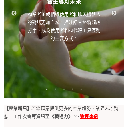
音主導AI未來
AI業者正競相讓使用者和聊天機器人
的對話更加自然，押注語音終將超越
打字，成為使用者和AI代理工具互動
的主要方式。
【產業新訊】
若您願意提供更多的產業趨勢、業界人才動
態、工作機會等資訊至
《職場力》
>>
歡迎來函