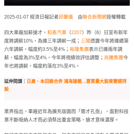
2025-01-07 經濟日報記者
邱馨儀
由
聯合新聞網
授權轉載
四大車廠加薪搶才，
和泰汽車
（
2207
）昨（6）日宣布新年
度將調薪10%，為連三年調薪一成；
三陽
透露今年將連續第
六年調薪，幅度約3.5%至4%；
裕隆集團
表示已連兩年調
薪，幅度為3%至4%，今年將視績效評估調整；
尚騰集團
今
年也將調薪，幅度約落在3%至4%。
延伸閱讀：
日產、本田談合併 鴻海搶親…要買最大股東雷諾持
股
業界指出，車廠近年為擴充版圖而「需才孔亟」，面對科技
業不斷吸納人才而必須祭出重金策略，搶才意味濃厚。