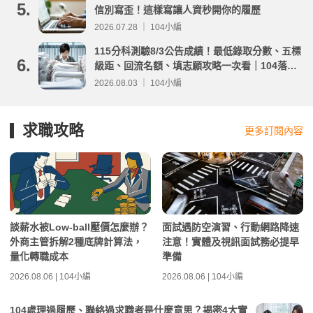
5.
信別寫歪！這樣寫讓人資秒開你的履歷
2026.07.28 ｜ 104小編
115分科測驗8/3公告成績！最低錄取分數、五標
6.
級距、回流名額、填志願攻略一次看｜104落點
分析
2026.08.03 ｜ 104小編
求職攻略
更多訂閱內容
談薪水被Low-ball壓價怎麼辦？
面試遇防空演習、行動網路降速
外商主管拆解2種底牌計算法，
注意！實體及視訊面試務必提早
量化轉職成本
準備
2026.08.06 | 104小編
2026.08.06 | 104小編
104處理過履歷、聯絡過求職者是什麼意思？揭密4大實