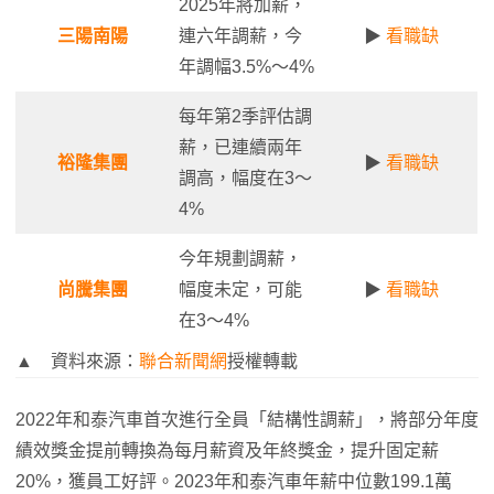
2025年將加薪，
三陽南陽
連六年調薪，今
▶
看職缺
年調幅3.5%～4%
每年第2季評估調
薪，已連續兩年
裕隆集團
▶
看職缺
調高，幅度在3～
4%
今年規劃調薪，
尚騰集團
幅度未定，可能
▶
看職缺
在3～4%
▲ 資料來源：
聯合新聞網
授權轉載
2022年和泰汽車首次進行全員「結構性調薪」，將部分年度
績效獎金提前轉換為每月薪資及年終獎金，提升固定薪
20%，獲員工好評。2023年和泰汽車年薪中位數199.1萬