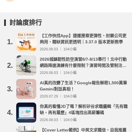
討論度排行
【工作快找App】捷運搜尋更彈性、封鎖公司更
1.
夠用、職缺資訊更透明｜3.37.0 版本更新教學
2026.08.03 ｜ 104小編
2026城鎮韌性防空演習8/7-8/13舉行！北中行動
2.
網路降速演練有什麼限制？演習時間及管制注意
事項整理
2026.08.03 ｜ 104小編
AI真的改變了生活？Google報告解密1,500萬筆
3.
Gemini對話真相！
2026.07.29 ｜ 104小編
你真的看懂JD了嗎？解析矽谷求職邏輯「先有職
4.
缺，再有履歷」4區塊找出高薪籌碼
2026.08.03 ｜ 104小編
【Cover Letter範例】中英文求職信、自我推薦