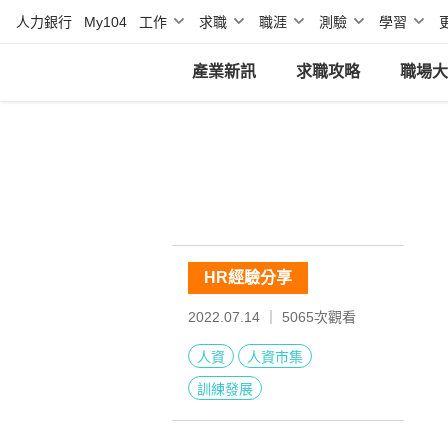
人力銀行
My104
工作
求職
職涯
測驗
學習
產業新訊
求職攻略
職場大
HR經驗分享
2022.07.14 ｜
5065
次觀看
人資
人資市集
訓練發展