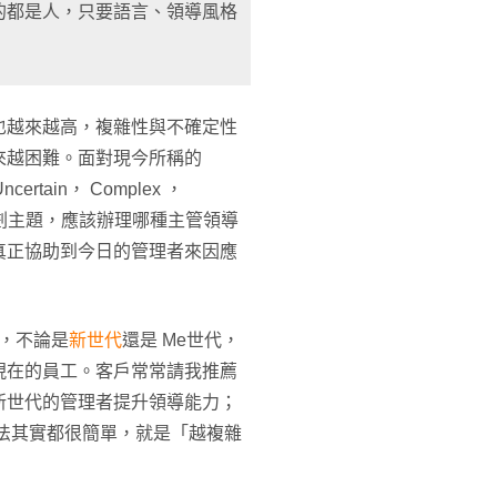
的都是人，只要語言、領導風格
也越來越高，複雜性與不確定性
來越困難。面對現今所稱的
rtain， Complex ，
程規劃主題，應該辦理哪種主管領導
真正協助到今日的管理者來因應
，不論是
新世代
還是 Me世代，
現在的員工。客戶常常請我推薦
新世代的管理者提升領導能力；
法其實都很簡單，就是「越複雜