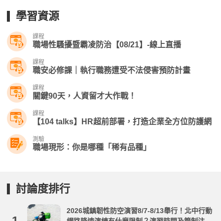
學習資源
課程
職場性騷擾暨霸凌防治【08/21】-線上直播
課程
職安必修課｜執行職務遭受不法侵害預防計畫
課程
關鍵90天，人資留才大作戰！
課程
【104 talks】HR超前部署，打造企業全方位防護網
測驗
職場現形：你是哪種「稀有品種」
討論度排行
2026城鎮韌性防空演習8/7-8/13舉行！北中行動
1.
網路降速演練有什麼限制？演習時間及管制注意