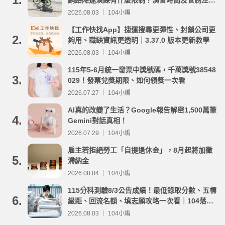
事項整理
2026.08.03 ｜ 104小編
【工作快找App】捷運搜尋更彈性、封鎖公司更
2.
夠用、職缺資訊更透明｜3.37.0 版本更新教學
2026.08.03 ｜ 104小編
115年5-6月統一發票中獎號碼，千萬獎號38548
3.
029！發票兌獎期限、如何領獎一次看
2026.07.27 ｜ 104小編
AI真的改變了生活？Google報告解密1,500萬筆
4.
Gemini對話真相！
2026.07.29 ｜ 104小編
雇主若拒絕勞工「自提退休金」，8月起將加徵
5.
滯納金
2026.08.04 ｜ 104小編
115分科測驗8/3公告成績！最低錄取分數、五標
6.
級距、回流名額、填志願攻略一次看｜104落點
分析
2026.08.03 ｜ 104小編