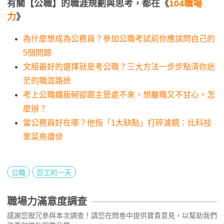
有關【公職】的職涯規劃與思考，都在《
104職場
力
》
為什麼想成為公務員？參加公職考試前你應該問自己的
5個問題
文組最好的選擇就是考公職？三大方法一步步點清你迷
茫的職涯路途
考上公職鐵飯碗卻跟主管處不來，想離職又不甘心，怎
麼辦？
當公務員好在哪？他指「1大缺點」打碎濾鏡：比科技
業菜鳥還慘
公職
百工的一天
職場力滿意度調查
感謝您撥冗參與本次調查！請您在問卷中提供寶貴意見，以幫助我們