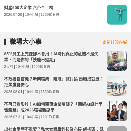
財星500大企業 六台企上榜
2026.07.29 | 104小編 | 1769觀看數
職場大小事
更多訂閱內容
85%員工上完課卻不會用！AI時代真正的危機不是失
業，而是你的「技能已過期」
2天前 | 104小編 | 1699觀看數
不敢獨自搭機？新興職業「陪飛」掀討論 她曝成就感：
把焦慮變安心
2026.08.04 | 104小編 | 1630觀看數
不再只看影片！AI如何顛覆企業培訓？「圍繞AI設計學
習體驗」成2026職場新顯學
2026.07.31 | 104小編 | 1281觀看數
出社會學歷不重要？私大女轉戰科技業心碎 網搖頭：低