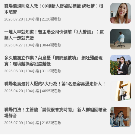
職場潛規則沒人教！00後新人慘被貼標籤 網吐槽：根
本陋習
2026.07.28 | 104小編 | 2120觀看數
一堆人早就知道！苦主曝公司快倒前「3大警訊」：這
類人一走就完蛋
2026.04.27 | 104小編 | 3844觀看數
多久能獨立作業？菜鳥憂「問問題被噴」 網吐殘酷現
實：環境越操容忍度越低
2026.06.30 | 104小編 | 3113觀看數
職場老鳥最討人厭的8大行為！第1名最容易逼走新人！
2026.04.20 | 104小編 | 4695觀看數
職場鬥法！主管酸「請假很會挑時間」 新人群組回嗆全
場靜音
2026.07.09 | 104小編 | 2183觀看數