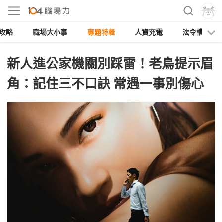
攻略
職場大小事
專題特輯
人資充電
法令權益
新人進公家機關別踩雷！老鳥提示眉
角：記住三不口訣 常遇一事別傷心