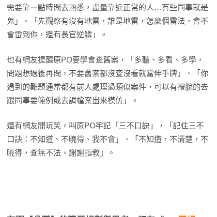
需要靠一點時間去熟悉，盡量靠近正常的人…有些同事就是
鬼」、「先觀察有沒有地雷，誰是地雷，怎麼個雷法，會不
會雷到你，還有長官逆鱗」。
也有網友提醒原PO要學會查舊案，「多聽、多看、多學，
問題想過後再問，不要舊案都沒查沒看就當伸手牌」、「你
遇到的難題通常都有前人處理過類似案件，可以有禮貌的去
跟同事要範例或去調檔案出來模仿」。
還有網友開玩笑，叫原PO牢記「三不口訣」，「記住三不
口訣：不知道、不曉得、我不會」、「不知道，不清楚，不
曉得，查無不法，謝謝指教」。