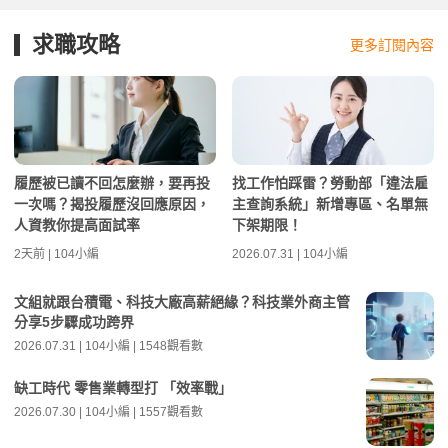
求職攻略
更多訂閱內容
履歷被已讀不回怎麼辦，要再投
找工作怕踩雷？勞動部「違法雇
一次嗎？揭投履歷沒回應原因，
主查詢系統」新增專區、名單無
人資教你提高面試率
下架期限！
2天前 | 104小編
2026.07.31 | 104小編
文組就跟台積電、科技大廠高薪絕緣？科技業外商主管
分享5步驟成功跨界
2026.07.31 | 104小編 | 1548觀看數
缺工時代 零售業轉型打 「效率戰」
2026.07.30 | 104小編 | 1557觀看數