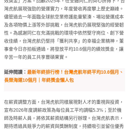
效獎金」方案。回顧2025年，在全體同仁的齊心拚搏下，台
灣虎航展現強勁的營運實力，年度營收再度攀上歷史巔峰。
儘管過去一年面臨全球航空業修護能量緊湊、場站營運成本
及各項物價上漲等外部挑戰，台灣虎航仍展現堅強的經營韌
性。為感謝同仁在充滿挑戰的環境中依然堅守崗位、創下營
收佳績，台灣虎航仍堅持「獲利共享」的幸福企業精神，董
事會今日亦拍板通過，將發放平均10.6個月的績效獎金，讓
辛苦一年的員工共享豐碩果實。
延伸閱讀：
最新年終排行榜！台灣虎航年終平均10.6個月、
長榮海運10個月｜年終獎金懶人包
在薪資調整方面，台灣虎航同樣展現對人才的重視與投資，
宣布2026年度調薪政策為每位員工平均調幅5.3%；至於機
師及時薪人員，將依其薪資結構另行辦理。台灣虎航表示，
期待透過具競爭力的薪資與獎酬制度，持續吸引並留住優秀