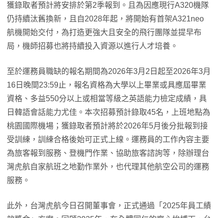
獲錄取者預計將安排於第2季報到。且為因應現行A320機隊
仍持續汰舊換新，且自2028年起，將開始有首架A321neo
航機開始交付，為打造更強大且安全的飛行團隊並提早布
局，機師招募也將持續投入資源以進行人才培養。
至於運務員職缺的報名期間為2026年3月2日起至2026年3月
16日晚間23:59止，報名資格為大學以上畢業或具應屆畢業
資格、多益550分以上或相當等級之英語能力檢定成績，具
日韓語會話能力尤佳。本次招募預計錄取45名，上班地點為
桃園國際機場；獲錄取者預計將於2026年5月後分批報到接
受訓練，訓練合格後始可正式上線。運務員的工作內容主要
為旅客報到服務、登機門作業、協助旅客諮詢等，除辦理台
灣虎航自家航班之地勤作業外，也代理其他航空公司的運務
服務。
此外，台灣虎航今日召開董事會，正式通過「2025年員工績