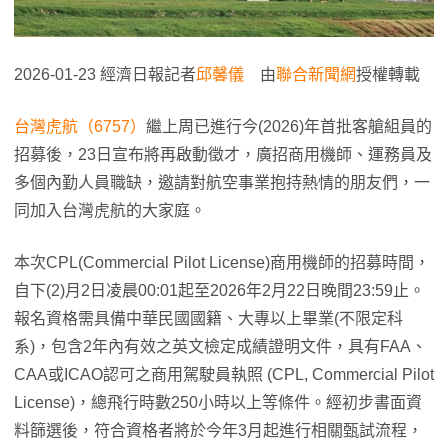
2026-01-23 經濟日報記者
邱馨儀
由
聯合新聞網
授權轉載
台灣虎航（6757）
繼上周已進行今(2026)年首批客艙組員的
招募後，23日宣布將再啟動徵才，廣招商用機師、運務員及
多個內勤人員職缺，邀請對航空事業抱持熱情的朋友們，一
同加入台灣虎航的大家庭。
本次CPL(Commercial Pilot License)商用機師的招募時間，
自下(2)月2日凌晨00:01起至2026年2月22日晚間23:59止。
報名資格需具備中華民國國籍、大專以上畢業(不限定科
系)，包含2年內有效之英文檢定成績證明文件，具有FAA、
CAA或ICAO認可之商用駕駛員執照 (CPL, Commercial Pilot
License)，總飛行時數250小時以上等條件。經初步書面資
料篩選後，符合資格者將於今年3月起進行相關甄試流程，