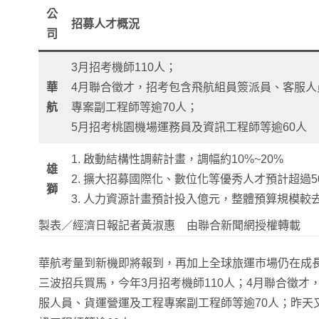
公
招募人才概況
司
3月招考機師110人；
華
4月聯合徵才，招考包含飛航組員簽派員、客服人
航
專案副工程師等逾70人；
5月招考桃園機場運務員及資訊工程師等逾60人
1. 啟動結構性調薪計畫，調幅約10%~20%
雄
2. 擴大招募國際化、數位化等優秀人才預計超過5
獅
3. 人力資源計畫預計投入億元，整體預算規模較
製表／經濟日報記者黃淑惠 由聯合新聞網授權轉載
華航考量到新機即將報到，再加上全球旅運市場仍在成
三波招兵買馬，今年3月招考機師110人；4月聯合徵才
服人員、貨運營運及工程專案副工程師等逾70人；昨天