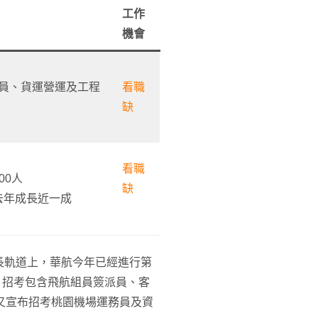
工作
機會
員、貨運營運及工程
看職
缺
看職
00人
缺
去年成長近一成
長軌道上，華航今年已經進行第
，招考包含飛航組員簽派員、客
又宣布招考桃園機場運務員及資