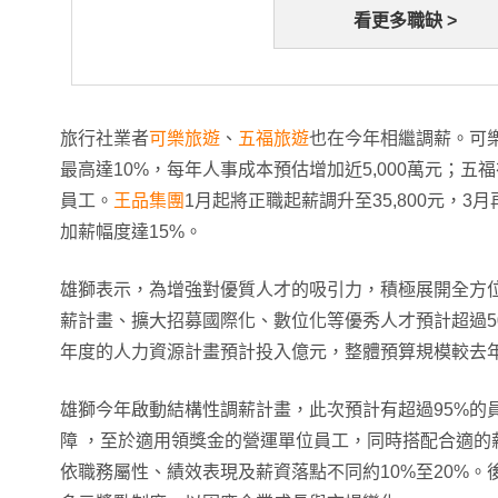
看更多職缺 >
旅行社業者
可樂旅遊
、
五福旅遊
也在今年相繼調薪。可
最高達10%，每年人事成本預估增加近5,000萬元；五
員工。
王品集團
1月起將正職起薪調升至35,800元，
加薪幅度達15%。
雄獅表示，為增強對優質人才的吸引力，積極展開全方
薪計畫、擴大招募國際化、數位化等優秀人才預計超過5
年度的人力資源計畫預計投入億元，整體預算規模較去年
雄獅今年啟動結構性調薪計畫，此次預計有超過95%的
障 ，至於適用領獎金的營運單位員工，同時搭配合適的
依職務屬性、績效表現及薪資落點不同約10%至20%