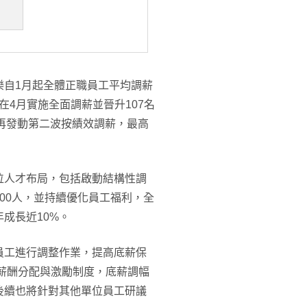
樂自1月起全體正職員工平均調薪
福在4月實施全面調薪並晉升107名
3月再發動第二波按績效調薪，最高
位人才布局，包括啟動結構性調
00人，並持續優化員工福利，全
成長近10%。
員工進行調整作業，提高底薪保
薪酬分配與激勵制度，底薪調幅
。後續也將針對其他單位員工研議