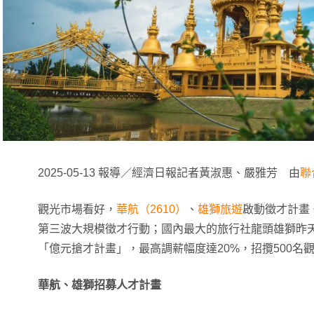
2025-05-13 報導／經濟日報記者黃淑惠、嚴雅芳 由
聯
觀光市場看好，
華航（2610）
、
雄獅旅遊
啟動徵才計畫
第三波大規模徵才行動；國內最大的旅行社龍頭雄獅昨
「億元搶才計畫」，最高調薪幅度達20%，招攬500名
華航、雄獅招募人才計畫