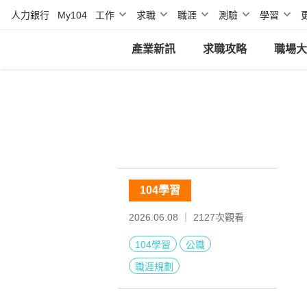
人力銀行
My104
工作
求職
職涯
測驗
學習
產業新訊
求職攻略
職場大
104學習
2026.06.08 ｜
2127
次觀看
104學習
公職
職涯規劃