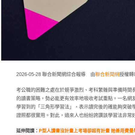
2026-05-28 聯合新聞網綜合報導 由
聯合新聞網
授權轉
考公職的困難之處在於競爭激烈、考科繁雜與準備時間
的讀書策略，勢必能更有效率地吸收考試重點。一名網
學習到的「三角形學習法」，表示讀完後的確能夠突破
證照都很實用。對此，過來人也紛紛誇讚該學習法非常
延伸閱讀：
P型人讀書沒計畫上考場卻超有計畫 她善用費曼