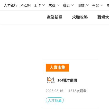
人力銀行
My104
工作
求職
職涯
測驗
學習
產業新訊
求職攻略
職場大
人資市集
104獵才顧問
2025.08.16 ｜
1578
次觀看
人才招募