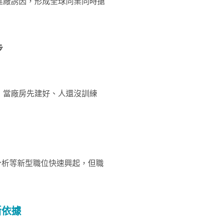
建廠誘因，形成全球同業同時搶
步
，當廠房先建好、人還沒訓練
據分析等新型職位快速興起，但職
斷依據