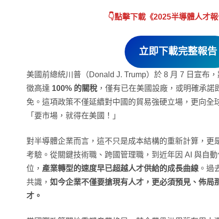
👇點擊下載《
2025半導體人才
立即下載完整報告
美國前總統川普（Donald J. Trump）於 8 月 7 
徵高達
100% 的關稅
，僅有已在美國設廠，或明確承諾
免。這項政策不僅延續對中國的貿易強硬立場，更向全
「要市場，就得在美國！」
對半導體企業而言，這不只是成本結構的重新計算，更
考驗。從關鍵技術職、跨國管理職，到近年因 AI 與自
位，
產業轉型的速度早已超越人才供給的成長曲線
。過
共識，
如今企業不僅要搶現有人才，更必須預見、佈局
才。