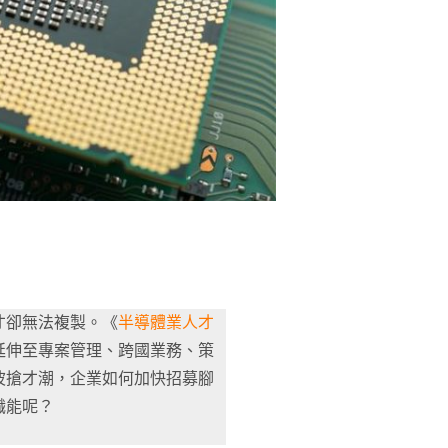
才卻無法複製。《
半導體業人才
延伸至專案管理、跨國業務、策
波搶才潮，企業如何加快招募腳
職能呢？