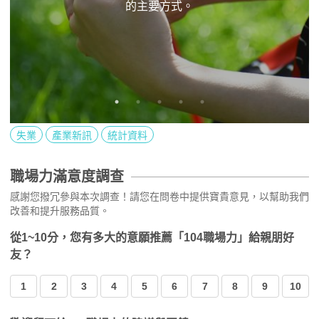
的主要方式。
失業
產業新訊
統計資料
職場力滿意度調查
感謝您撥冗參與本次調查！請您在問卷中提供寶貴意見，以幫助我們
改善和提升服務品質。
從1~10分，您有多大的意願推薦「104職場力」給親朋好
友？
1
2
3
4
5
6
7
8
9
10