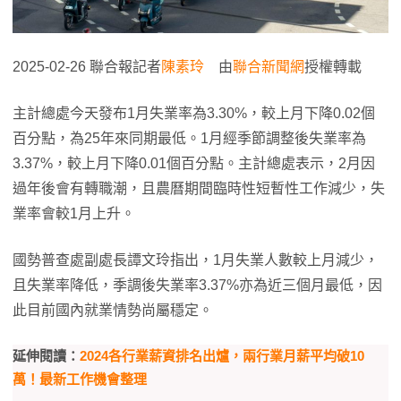
2025-02-26 聯合報記者
陳素玲
由
聯合新聞網
授權轉載
主計總處今天發布1月失業率為3.30%，較上月下降0.02個
百分點，為25年來同期最低。1月經季節調整後失業率為
3.37%，較上月下降0.01個百分點。主計總處表示，2月因
過年後會有轉職潮，且農曆期間臨時性短暫性工作減少，失
業率會較1月上升。
國勢普查處副處長譚文玲指出，1月失業人數較上月減少，
且失業率降低，季調後失業率3.37%亦為近三個月最低，因
此目前國內就業情勢尚屬穩定。
延伸閱讀：
2024各行業薪資排名出爐，兩行業月薪平均破10
萬！最新工作機會整理