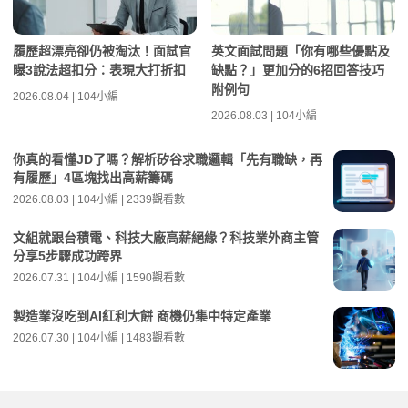
履歷超漂亮卻仍被淘汰！面試官
英文面試問題「你有哪些優點及
曝3說法超扣分：表現大打折扣
缺點？」更加分的6招回答技巧
附例句
2026.08.04 | 104小編
2026.08.03 | 104小編
你真的看懂JD了嗎？解析矽谷求職邏輯「先有職缺，再
有履歷」4區塊找出高薪籌碼
2026.08.03 | 104小編 | 2339觀看數
文組就跟台積電、科技大廠高薪絕緣？科技業外商主管
分享5步驟成功跨界
2026.07.31 | 104小編 | 1590觀看數
製造業沒吃到AI紅利大餅 商機仍集中特定產業
2026.07.30 | 104小編 | 1483觀看數