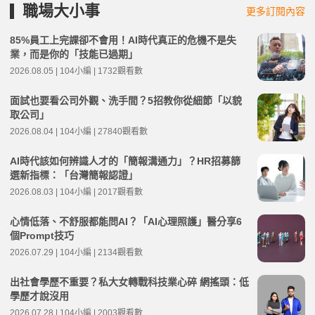
職場大小事
更多訂閱內容
85%員工上完課卻不會用！AI時代真正的危機不是失
業，而是你的「技能已過期」
2026.08.05 | 104小編 | 1732觀看數
面試也要看公司外觀、洗手間？5招教你從細節「以貌
取公司」
2026.08.04 | 104小編 | 27840觀看數
AI時代該如何辨識人才的「簡報溝通力」？HR招募篩
選新指標：「台灣簡報認證」
2026.08.03 | 104小編 | 2017觀看數
心情低落、不舒服都能問AI？「AI心理照護」醫分享6
個Prompt技巧
2026.07.29 | 104小編 | 2134觀看數
出社會學歷不重要？私大女轉戰科技業心碎 網搖頭：低
學歷才說沒用
2026.07.28 | 104小編 | 2003觀看數