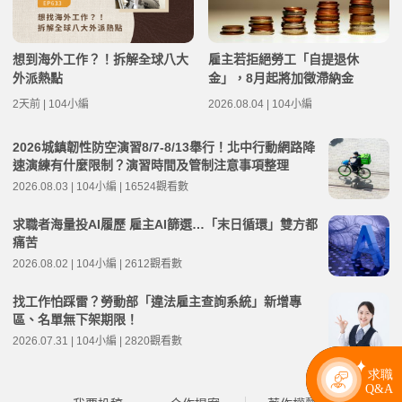
想到海外工作？！拆解全球八大
雇主若拒絕勞工「自提退休
外派熱點
金」，8月起將加徵滯納金
2天前 | 104小編
2026.08.04 | 104小編
2026城鎮韌性防空演習8/7-8/13舉行！北中行動網路降
速演練有什麼限制？演習時間及管制注意事項整理
2026.08.03 | 104小編 | 16524觀看數
求職者海量投AI履歷 雇主AI篩選…「末日循環」雙方都
痛苦
2026.08.02 | 104小編 | 2612觀看數
找工作怕踩雷？勞動部「違法雇主查詢系統」新增專
區、名單無下架期限！
2026.07.31 | 104小編 | 2820觀看數