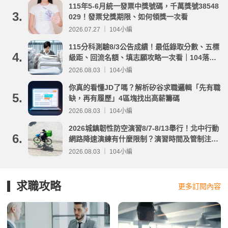
115年5-6月統一發票中獎號碼，千萬獎號38548
3.
029！發票兌獎期限、如何領獎一次看
2026.07.27 ｜ 104小編
115分科測驗8/3公告成績！最低錄取分數、五標
4.
級距、回流名額、填志願攻略一次看｜104落點
分析
2026.08.03 ｜ 104小編
你真的看懂JD了嗎？解析矽谷求職邏輯「先有職
5.
缺，再有履歷」4區塊找出高薪籌碼
2026.08.03 ｜ 104小編
2026城鎮韌性防空演習8/7-8/13舉行！北中行動
6.
網路降速演練有什麼限制？演習時間及管制注意
事項整理
2026.08.03 ｜ 104小編
求職攻略
更多訂閱內容