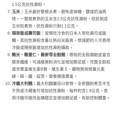
1.5公克抗性澱粉。
玉米：
玉米最好整根水煮，避免塗抹糖、鹽或奶油再
烤。一整根煮熟的玉米含2.5公克抗性澱粉，但若剝成
玉米粒煮熟，抗性澱粉只剩1.1公克。
隔夜飯或壽司飯：
習慣吃冷食的日本人常吃壽司或飯
糰，其抗性澱粉含量比熱白米飯高。想減肥的人可善用
冷飯或隔夜飯增加抗性澱粉攝取。
糙米、糙薏仁、蕎麥等全穀類：
帶殼的全穀類麩皮富含
膳食纖維，可減緩澱粉消化並增加飽足感。完整全穀粒
還含豐富維生素B群、維生素 E、礦物質與微量元素
鎂、磷、鐵、錳等，營養價值豐富。
冷義大利麵：
義大利麵屬低GI食物，全麥麵粉煮至半生
不熟或冷藏後可增加抗性澱粉，每杯約含1.9公克。食
用冷麵可維持血糖穩定並增加飽足感，有助控制體重。