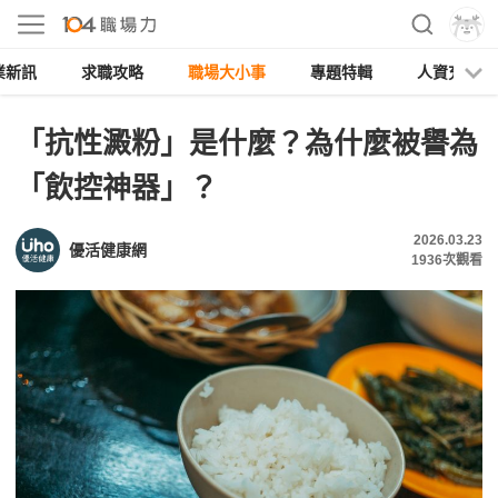
業新訊
求職攻略
職場大小事
專題特輯
人資充電
「抗性澱粉」是什麼？為什麼被譽為
「飲控神器」？
2026.03.23
優活健康網
1936
次觀看