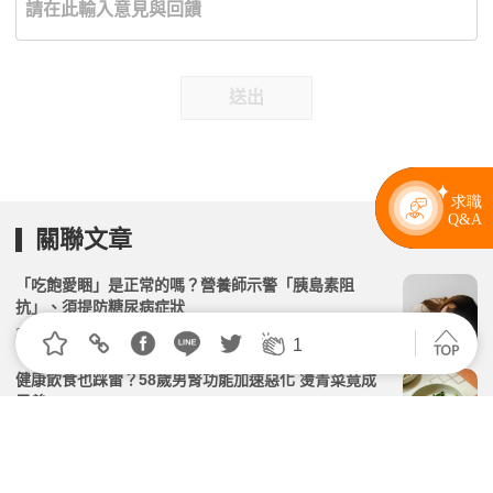
送出
關聯文章
「吃飽愛睏」是正常的嗎？營養師示警「胰島素阻
抗」、須提防糖尿病症狀
2026.02.19 | 104小編 | 1704觀看數
1
健康飲食也踩雷？58歲男腎功能加速惡化 燙青菜竟成
元兇
2026.04.14 | 104小編 | 2401觀看數
想減肥就打「瘦瘦針」？調查揭露：極端方法減重、恐