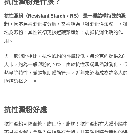
抗性澱粉是什麼？
抗性澱粉（Resistant Starch，RS） 是一種結構特殊的澱
粉
，因不易被消化道分解，又被稱為「難消化性澱粉」，雖
名為澱粉，其性質卻更接近蔬菜纖維，能抵抗消化酶的作
用。
與一般澱粉相比，抗性澱粉的熱量較低，每公克約提供2.8
大卡，約為一般澱粉的70%，由於抗性澱粉具備難消化、低
熱量等特性，並能幫助體態管理，近年來逐漸成為許多人的
飲控選擇之一。
抗性澱粉好處
抗性澱粉可降血糖、膽固醇、脂肪！抗性澱粉在人體小腸中
不易被水解，會進入結腸進行發酵，具有類似膳食纖維的特