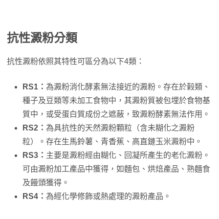
抗性澱粉分類
抗性澱粉依照其特性可區分為以下4類：
RS1：
為澱粉消化酵素無法接近的澱粉。存在於榖類、
種子及豆類等未加工食物中，其澱粉質被包埋於食物基
質中，或受蛋白質成份之遮蔽，致澱粉酵素無法作用。
RS2：
為具抗性的天然澱粉顆粒（含未糊化之澱粉
粒）。存在生馬鈴薯、青香蕉、高直鏈玉米澱粉中。
RS3：
主要是澱粉經由糊化、回凝所產生的老化澱粉。
可由澱粉加工產品中獲得，如麵包、烘焙產品、熟麵食
及饅頭獲得。
RS4：
為經化學修飾或熱處理的澱粉產品。