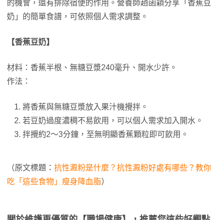
的機會，還有排除宿便的作用。營養師趙函穎分享「香蕉豆
奶」的簡單食譜，可依照個人需求調整。
【香蕉豆奶】
材料：香蕉半根、無糖豆漿240毫升、開水少許。
作法：
將香蕉與無糖豆漿放入果汁機攪拌。
若豆奶過度濃稠不易飲用，可以個人需求加入開水。
拌攪約2～3分鐘，至無明顯香蕉顆粒即可飲用。
（原文標題：
抗性澱粉是什麼？抗性澱粉好處有哪些？教你
吃「這些食物」瘦身降血脂
）
關於維護更優質的【職場健康】，推薦您這些好觀點