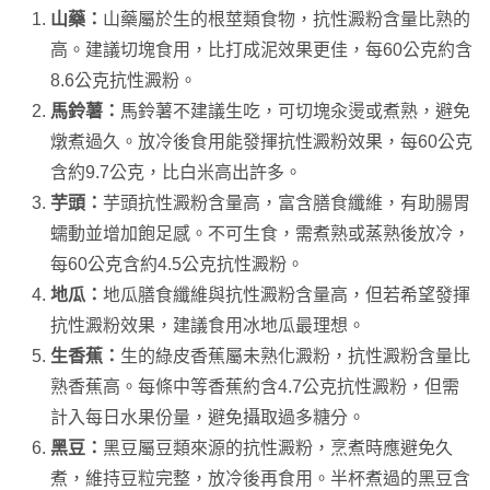
山藥：
山藥屬於生的根莖類食物，抗性澱粉含量比熟的
高。建議切塊食用，比打成泥效果更佳，每60公克約含
8.6公克抗性澱粉。
馬鈴薯：
馬鈴薯不建議生吃，可切塊汆燙或煮熟，避免
燉煮過久。放冷後食用能發揮抗性澱粉效果，每60公克
含約9.7公克，比白米高出許多。
芋頭：
芋頭抗性澱粉含量高，富含膳食纖維，有助腸胃
蠕動並增加飽足感。不可生食，需煮熟或蒸熟後放冷，
每60公克含約4.5公克抗性澱粉。
地瓜：
地瓜膳食纖維與抗性澱粉含量高，但若希望發揮
抗性澱粉效果，建議食用冰地瓜最理想。
生香蕉：
生的綠皮香蕉屬未熟化澱粉，抗性澱粉含量比
熟香蕉高。每條中等香蕉約含4.7公克抗性澱粉，但需
計入每日水果份量，避免攝取過多糖分。
黑豆：
黑豆屬豆類來源的抗性澱粉，烹煮時應避免久
煮，維持豆粒完整，放冷後再食用。半杯煮過的黑豆含