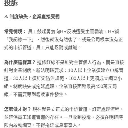
投訴
⚠️ 制度缺失，企業直接受罰
常見情境：
員工鼓起勇氣向HR反映遭受主管霸凌，HR說
「我記錄一下」，然後就沒有然後了。或是公司根本沒有正
式的申訴管道，員工只能忍耐或離職。
為什麼這樣算？
這條紅線不是針對主管個人行為，而是直接
針對企業制度。新法明確要求：10人以上企業須建立申訴管
道，30人以上須訂定防治規範，100人以上更須成立調查小
組。制度缺失或拖延處理，企業直接面臨最高450萬元罰
鍰，不需要等到霸凌事件發生。
怎麼做才對？
現在就建立正式的申訴管道、訂定處理流程，
並確保員工知道管道的存在。一旦收到投訴，必須在明確時
限內啟動調查，不得拖延或息事寧人。