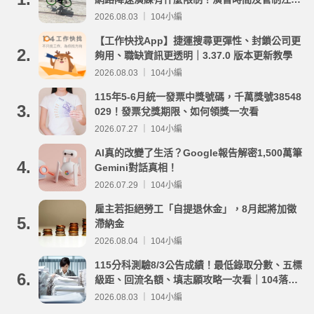
事項整理
2026.08.03 ｜ 104小編
【工作快找App】捷運搜尋更彈性、封鎖公司更
2.
夠用、職缺資訊更透明｜3.37.0 版本更新教學
2026.08.03 ｜ 104小編
115年5-6月統一發票中獎號碼，千萬獎號38548
3.
029！發票兌獎期限、如何領獎一次看
2026.07.27 ｜ 104小編
AI真的改變了生活？Google報告解密1,500萬筆
4.
Gemini對話真相！
2026.07.29 ｜ 104小編
雇主若拒絕勞工「自提退休金」，8月起將加徵
5.
滯納金
2026.08.04 ｜ 104小編
115分科測驗8/3公告成績！最低錄取分數、五標
6.
級距、回流名額、填志願攻略一次看｜104落點
分析
2026.08.03 ｜ 104小編