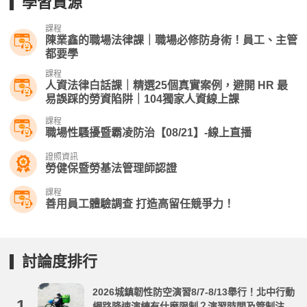
學習資源
課程
陳業鑫的職場法律課｜職場必修防身術！員工、主管
都要學
課程
人資法律白話課｜精選25個真實案例，避開 HR 最
易誤踩的勞資陷阱｜104獨家人資線上課
課程
職場性騷擾暨霸凌防治【08/21】-線上直播
證照資訊
勞健保暨勞基法管理師認證
課程
善用員工體驗調查 打造高留任競爭力！
討論度排行
2026城鎮韌性防空演習8/7-8/13舉行！北中行動
1.
網路降速演練有什麼限制？演習時間及管制注意