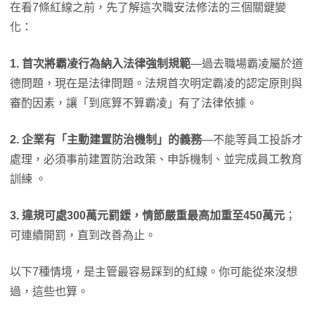
在看7條紅線之前，先了解這次職安法修法的三個關鍵變
化：
1. 首次將霸凌行為納入法律強制規範
—過去職場霸凌屬於道
德問題，現在是法律問題。法規首次明定霸凌的認定原則與
審酌因素，讓「到底算不算霸凌」有了法律依據。
2. 企業有「主動建置防治機制」的義務
—不能等員工投訴才
處理，必須事前建置防治政策、申訴機制、並完成員工教育
訓練 。
3. 違規可處300萬元罰鍰，情節嚴重最高加重至450萬元
；
可連續開罰，直到改善為止。
以下7種情境，是主管最容易踩到的紅線。你可能從來沒想
過，這些也算。