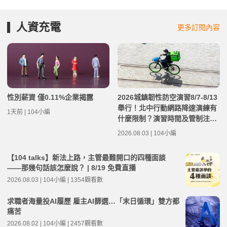
人資充電
更多訂閱內容
性別薪資 僅0.11%企業揭露
2026城鎮韌性防空演習8/7-8/13
舉行！北中行動網路降速演練有
1天前 | 104小編
什麼限制？演習時間及管制注意
事項整理
2026.08.03 | 104小編
【104 talks】新法上路，主管最難開口的四種面談
——那幾句話該怎麼說？ | 8/19 免費直播
2026.08.03 | 104小編 | 1354觀看數
求職者海量投AI履歷 雇主AI篩選…「末日循環」雙方都
痛苦
2026.08.02 | 104小編 | 2457觀看數