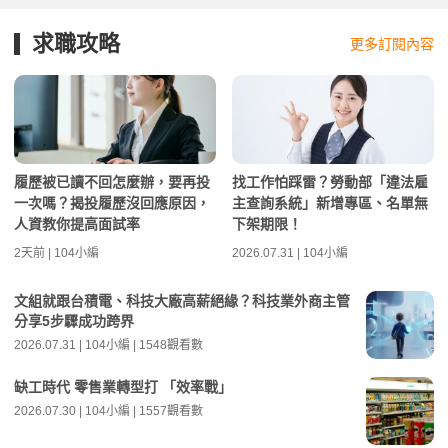
求職攻略
更多訂閱內容
履歷被已讀不回怎麼辦，要再投
找工作怕踩雷？勞動部「違法雇
一次嗎？揭投履歷沒回應原因，
主查詢系統」新增專區、名單無
人資教你提高面試率
下架期限！
2天前 | 104小編
2026.07.31 | 104小編
文組就跟台積電、科技大廠高薪絕緣？科技業外商主管
分享5步驟成功跨界
2026.07.31 | 104小編 | 1548觀看數
缺工時代 零售業轉型打 「效率戰」
2026.07.30 | 104小編 | 1557觀看數