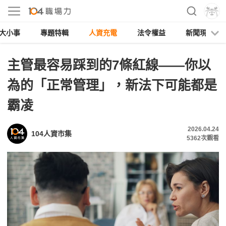
大小事
專題特輯
人資充電
法令權益
新聞現場
主管最容易踩到的7條紅線——你以
為的「正常管理」，新法下可能都是
霸凌
2026.04.24
104人資市集
5362
次觀看