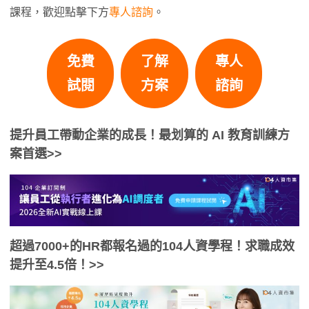
課程，歡迎點擊下方
專人諮詢
。
免費
了解
專人
試閱
方案
諮詢
提升員工帶動企業的成長！最划算的 AI 教育訓練方
案首選>>
超過7000+的HR都報名過的104人資學程！求職成效
提升至4.5倍！>>