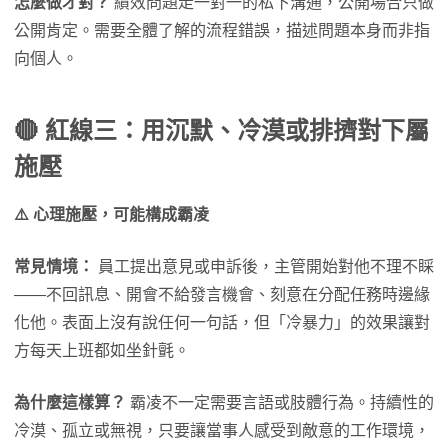
怎麼做才對？
績效問題走一對一的私下溝通，公開場合只做
公開肯定。需要全體了解的流程錯誤，描述問題本身而非指
向個人。
🔴 紅線三：用沉默、冷漠或排擠對下屬
施壓
⚠️ 心理施壓，可能構成霸凌
常見情境：
員工提出意見或申訴後，主管開始對他不理不睬
——不回訊息、開會不給發言機會、刻意在分配任務時邊緣
化他。表面上沒有說任何一句話，但「冷暴力」的效果讓對
方每天上班都如坐針氈。
為什麼這樣算？
霸凌不一定需要言語或肢體行為。持續性的
冷漠、孤立或無視，只要讓當事人感受到敵意的工作環境，