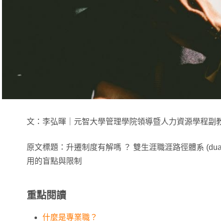
文：李弘暉｜元智大學管理學院領導暨人力資源學程副
原文標題：升遷制度有解嗎 ？ 雙生涯職涯路徑體系 (dual care
用的盲點與限制
重點閱讀
什麼是專業職？