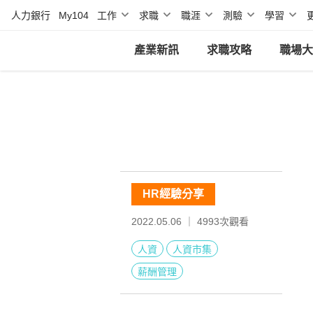
人力銀行
My104
工作
求職
職涯
測驗
學習
產業新訊
求職攻略
職場大
HR經驗分享
2022.05.06 ｜
4993
次觀看
人資
人資市集
薪酬管理