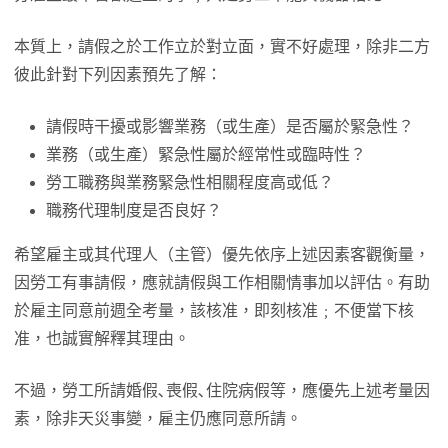
本質上，請假之於工作立於對立面，實不好處理，除非二方
彼此針對下列因素預先了解：
請假時干擾或影響業務（或生產）是否屬於緊急性？
業務（或生產）緊急性屬於經常性或臨時性？
勞工職務與業務緊急性相關程度高或低？
職務代理制度是否良好？
希望雇主或其代理人（主管）優先依序上述因素客觀衡量，
因勞工有事請假，應就請假與工作相關情事加以評估。有助
於雇主同意前週全考量，該核准，即刻核准﹔不便當下核
准，也誠實解釋其理由。
不過，勞工所請婚假､喪假､住院病假等，應優先上述考量因
素，除非天災事變，雇主仍應同意所請。