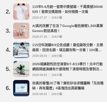
115年5-6月統一發票中獎號碼，千萬獎號38548
2.
029！發票兌獎期限、如何領獎一次看
2026.07.27 ｜ 104小編
AI真的改變了生活？Google報告解密1,500萬筆
3.
Gemini對話真相！
2026.07.29 ｜ 104小編
115分科測驗8/3公告成績！最低錄取分數、五標
4.
級距、回流名額、填志願攻略一次看｜104落點
分析
2026.08.03 ｜ 104小編
2026城鎮韌性防空演習8/7-8/13舉行！北中行動
5.
網路降速演練有什麼限制？演習時間及管制注意
事項整理
2026.08.03 ｜ 104小編
你真的看懂JD了嗎？解析矽谷求職邏輯「先有職
6.
缺，再有履歷」4區塊找出高薪籌碼
2026.08.03 ｜ 104小編