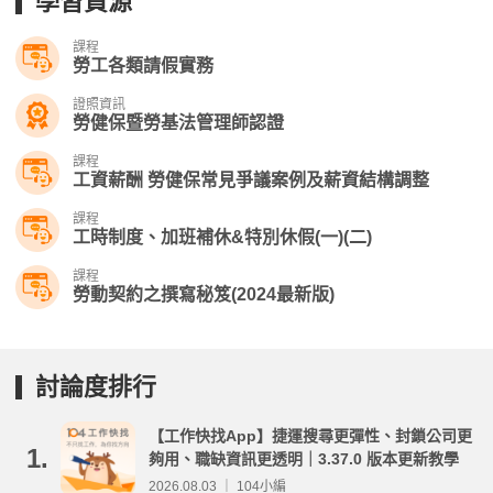
學習資源
課程
勞工各類請假實務
證照資訊
勞健保暨勞基法管理師認證
課程
工資薪酬 勞健保常見爭議案例及薪資結構調整
課程
工時制度、加班補休&特別休假(一)(二)
課程
勞動契約之撰寫秘笈(2024最新版)
討論度排行
【工作快找App】捷運搜尋更彈性、封鎖公司更
1.
夠用、職缺資訊更透明｜3.37.0 版本更新教學
2026.08.03 ｜ 104小編