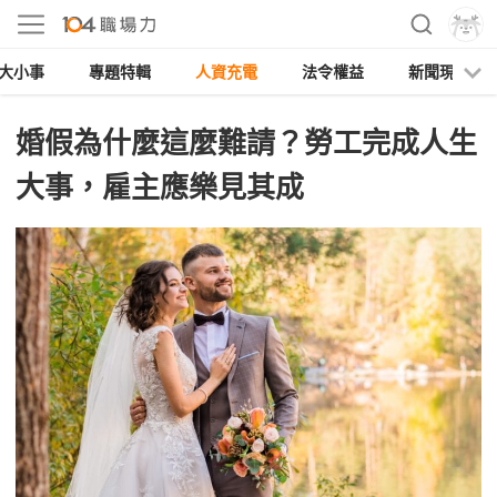
大小事
專題特輯
人資充電
法令權益
新聞現場
婚假為什麼這麼難請？勞工完成人生
大事，雇主應樂見其成