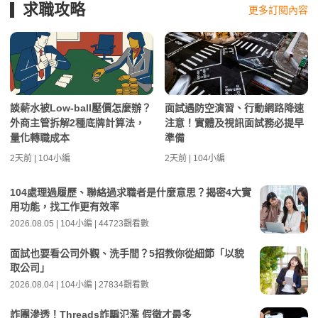
求職攻略
更多訂閱內容
談薪水被Low-ball壓價怎麼辦？
面試遇防空演習、行動網路降速
外商主管拆解2種底牌計算法，
注意！實體及視訊面試務必提早
量化轉職成本
準備
2天前 | 104小編
2天前 | 104小編
104處理過履歷、聯絡過求職者是什麼意思？揭密4大實
用功能，找工作更有效率
2026.08.05 | 104小編 | 44723觀看數
面試也要看公司外觀、洗手間？5招教你從細節「以貌
取公司」
2026.08.04 | 104小編 | 27834觀看數
詐團滲透！Threads詐騙氾濫 假徵才最多