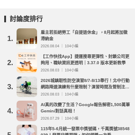
討論度排行
雇主若拒絕勞工「自提退休金」，8月起將加徵
1.
滯納金
2026.08.04 ｜ 104小編
【工作快找App】捷運搜尋更彈性、封鎖公司更
2.
夠用、職缺資訊更透明｜3.37.0 版本更新教學
2026.08.03 ｜ 104小編
2026城鎮韌性防空演習8/7-8/13舉行！北中行動
3.
網路降速演練有什麼限制？演習時間及管制注意
事項整理
2026.08.03 ｜ 104小編
AI真的改變了生活？Google報告解密1,500萬筆
4.
Gemini對話真相！
2026.07.29 ｜ 104小編
115年5-6月統一發票中獎號碼，千萬獎號38548
5.