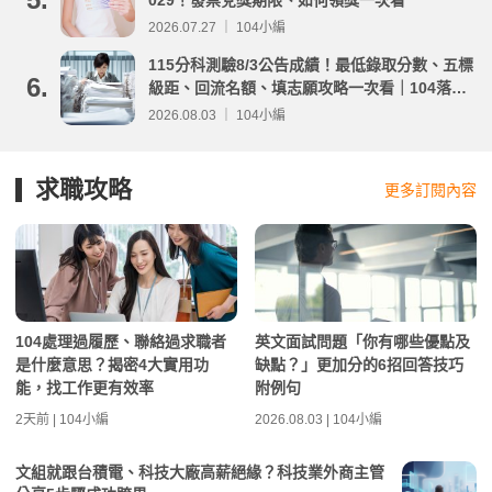
029！發票兌獎期限、如何領獎一次看
2026.07.27 ｜ 104小編
115分科測驗8/3公告成績！最低錄取分數、五標
6.
級距、回流名額、填志願攻略一次看｜104落點
分析
2026.08.03 ｜ 104小編
求職攻略
更多訂閱內容
104處理過履歷、聯絡過求職者
英文面試問題「你有哪些優點及
是什麼意思？揭密4大實用功
缺點？」更加分的6招回答技巧
能，找工作更有效率
附例句
2天前 | 104小編
2026.08.03 | 104小編
文組就跟台積電、科技大廠高薪絕緣？科技業外商主管