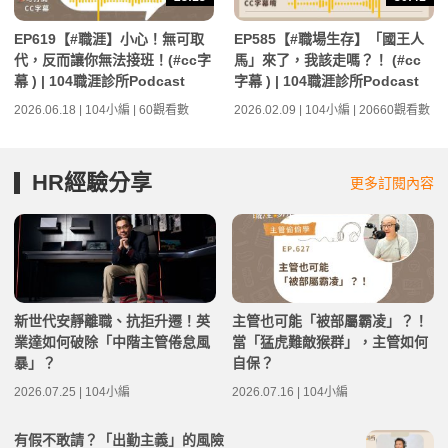
EP619【#職涯】小心！無可取
EP585【#職場生存】「國王人
代，反而讓你無法接班！(#cc字
馬」來了，我該走嗎？！ (#cc
幕 ) | 104職涯診所Podcast
字幕 ) | 104職涯診所Podcast
2026.06.18 | 104小編 | 60觀看數
2026.02.09 | 104小編 | 20660觀看數
HR經驗分享
更多訂閱內容
新世代安靜離職、抗拒升遷！英
主管也可能「被部屬霸凌」？！
業達如何破除「中階主管倦怠風
當「猛虎難敵猴群」，主管如何
暴」？
自保？
2026.07.25 | 104小編
2026.07.16 | 104小編
有假不敢請？「出勤主義」的風險