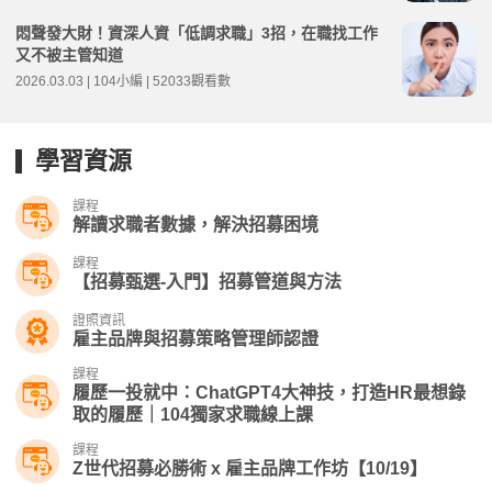
悶聲發大財！資深人資「低調求職」3招，在職找工作
又不被主管知道
2026.03.03 | 104小編 | 52033觀看數
學習資源
課程
解讀求職者數據，解決招募困境
課程
【招募甄選-入門】招募管道與方法
證照資訊
雇主品牌與招募策略管理師認證
課程
履歷一投就中：ChatGPT4大神技，打造HR最想錄
取的履歷｜104獨家求職線上課
課程
Z世代招募必勝術 x 雇主品牌工作坊【10/19】