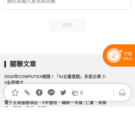
送出
關聯文章
2026年COMPUTEX喊燒！「AI五層蛋糕」多家企業 7/
4全面搶才
2026.06.02 | 104小編 | 2218觀看數
0
電子五哥服務項目、6年營收、職缺一次看│仁寶、英業
達、廣達、緯創、和碩
2026.04.27 | 104小編 | 27585觀看數
廣達、緯創徵召量子電腦人才！台灣電子五哥研發落地
加速搶人