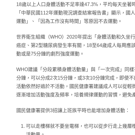
18歲以上人口身體活動不足率達47.3%，平均每天坐
「中華民國112年運動現況調查結案報告書」顯示，國
運動」、「因為工作沒有時間」等原因不去運動。
世界衛生組織（WHO）2020年提出「身體活動和久坐
癌症、第2型糖尿病發生率有關，18至64歲成人每周應
動或是75分鐘的劇烈強度運動。
WHO建議「分段累積身體活動量」與「一次完成」同樣
分鐘，可以分成2次15分鐘，或3次10分鐘完成，即使
活動依然好過於不活動，國民健康署建議成人可以從輕
逐漸增加活動強度及頻率，培養規律運動的習慣，避免
國民健康署提供3招讓上班族平時也能增加身體活動：
可以走樓梯就不要坐電梯，也可以從步行走上幾層
活動量。