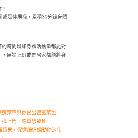
行。
操或是伸展操，累積30分鐘身體
碎的時間增加身體活動量都能對
」，無論上班或是居家都能將身
精選菜單幫你變出豐富菜色
」找上門，嚴重恐致死
纖蔬果，促進腸道蠕動助消化