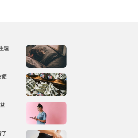
生理
防便
權益
行了