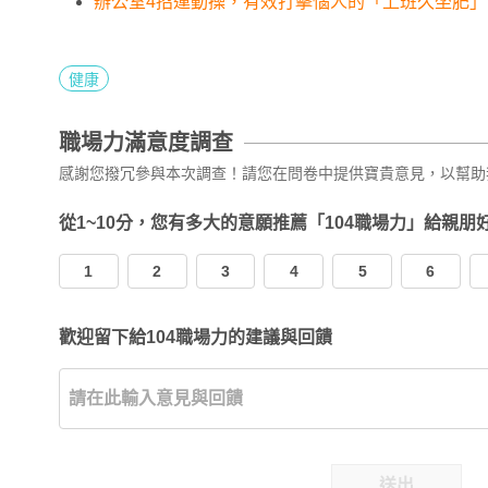
辦公室4招運動操，有效打擊惱人的「上班久坐肥」
健康
職場力滿意度調查
感謝您撥冗參與本次調查！請您在問卷中提供寶貴意見，以幫助
從1~10分，您有多大的意願推薦「104職場力」給親朋
1
2
3
4
5
6
歡迎留下給104職場力的建議與回饋
送出