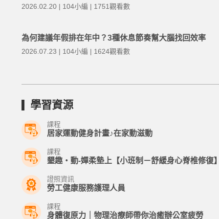
2026.02.20 | 104小編 | 1751觀看數
為何建議年假排在年中？3種休息節奏幫大腦找回效率
2026.07.23 | 104小編 | 1624觀看數
學習資源
課程
居家運動健身計畫♪在家動滋動
課程
墾趣‧動-嬋柔墊上【小班制－舒緩身心脊椎修復
證照資訊
勞工健康服務護理人員
課程
身體復原力｜物理治療師帶你治癒辦公室疲勞