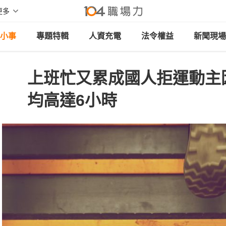
更多
小事
專題特輯
人資充電
法令權益
新聞現場
上班忙又累成國人拒運動主
均高達6小時