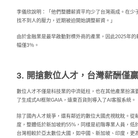
李儀欣說明：「他們整體薪資平均少了台灣兩成。在少
找不到人的壓力，近期被迫開始調整薪資。」
由於金融業是最早啟動對標外商的產業，因此2025年
幅僅3％。
3. 開搶數位人才，台灣薪酬僅
數位人才不僅是科技業的中流砥柱，也在其他產業扮演
了生成式AI框架GAIA，遠東百貨則導入了AI客服系統。
除了國內人才競爭，還有鄰近的數位大國虎視眈眈。從
度，整體低於新加坡約55%，同樣是初階專業人員，低
台灣相較於亞太數位大國，如中國、新加坡、印度，更