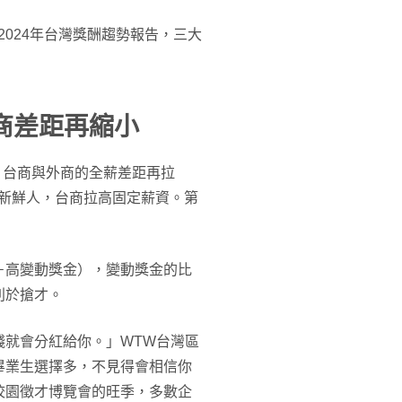
近日發表2024年台灣獎酬趨勢報告，三大
外商差距再縮小
、台商與外商的全薪差距再拉
爭新鮮人，台商拉高固定薪資。第
＋高變動獎金），變動獎金的比
利於搶才。
錢就會分紅給你。」WTW台灣區
畢業生選擇多，不見得會相信你
校園徵才博覽會的旺季，多數企