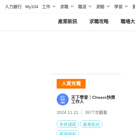
人力銀行
My104
工作
求職
職涯
測驗
學習
產業新訊
求職攻略
職場大
人資充電
天下學習｜Cheers快樂
工作人
2024.11.21 ｜
3577
次觀看
年終調薪
產業新訊
薪資福利