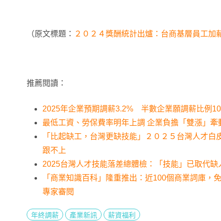
（原文標題：
２０２４獎酬統計出爐：台商基層員工加
推薦閱讀：
2025年企業預期調薪3.2% 半數企業願調薪比例1
最低工資、勞保費率明年上調 企業負擔「雙漲」牽
「比起缺工，台灣更缺技能」２０２５台灣人才白
跟不上
2025台灣人才技能落差總體檢：「技能」已取代
「商業知識百科」隆重推出：近100個商業詞庫，
專家審閱
年終調薪
產業新訊
薪資福利