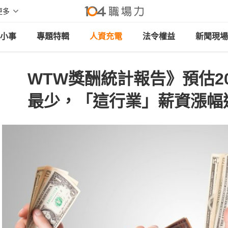
更多
小事
專題特輯
人資充電
法令權益
新聞現場
WTW獎酬統計報告》預估2
最少，「這行業」薪資漲幅達