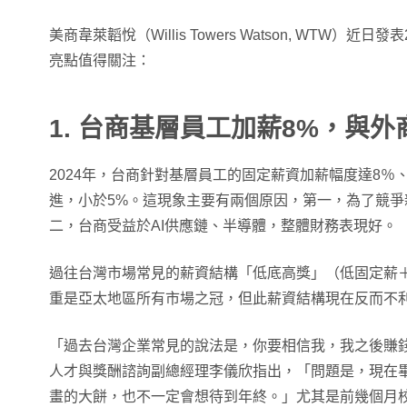
美商韋萊韜悅（Willis Towers Watson, WTW）
亮點值得關注：
1. 台商基層員工加薪8%，與
2024年，台商針對基層員工的固定薪資加薪幅度達8％
進，小於5%。這現象主要有兩個原因，第一，為了競
二，台商受益於AI供應鏈、半導體，整體財務表現好。
過往台灣市場常見的薪資結構「低底高獎」（低固定薪
重是亞太地區所有市場之冠，但此薪資結構現在反而不
「過去台灣企業常見的說法是，你要相信我，我之後賺
人才與獎酬諮詢副總經理李儀欣指出，「問題是，現在
畫的大餅，也不一定會想待到年終。」尤其是前幾個月