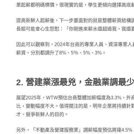
業起薪都明碼標價。很現實的是，學生更傾向選擇高底
提高新鮮人起薪後，下一步要面對的就是整體薪資結構
長姐可能會心生怨懟：「你剛進來薪水還超過我，我還
因此可以觀察到，2024年台商的專業人員、資深專業
薪資，分別都調升了8%、5％、5%、3%。
2. 營建業漲最兇，金融業調最
展望2025年，WTW預估台商整體加薪幅度為3.3%，外商
比，變動幅度不大。值得關注的是，明年企業將持續針
才、競爭新鮮人的目的。
另外，「不動產及營建服務業」調薪幅度預估將達4.5%