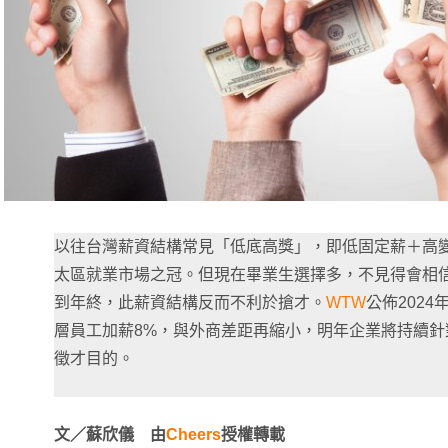
以往台灣薪資結構常見「低底高獎」，即低固定薪＋高
太區就業市場之冠。但現在畢業生選擇多，不見得會相
到年終，此薪資結構反而不利於搶才。
WTW
公佈202
層員工加薪8%，與外商差距再縮小，明年企業將持續
徵才目的。
文／蘇欣儀 由
Cheers
授權轉載