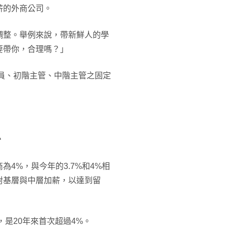
薪的外商公司。
調整。舉例來說，帶新鮮人的學
要帶你，合理嗎？」
人員、初階主管、中階主管之固定
少
為4%，與今年的3.7%和4%相
對基層與中層加薪，以達到留
，是20年來首次超過4%。