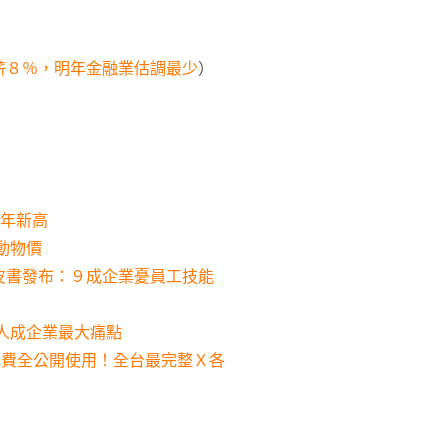
薪８％，明年金融業估調最少
）
0年新高
動物價
皮書發布：９成企業憂員工技能
缺人成企業最大痛點
免費全公開使用！全台最完整Ｘ各