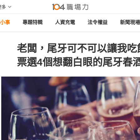
更多
小事
專題特輯
人資充電
法令權益
新聞現場
老闆，尾牙可不可以讓我吃
票選4個想翻白眼的尾牙春