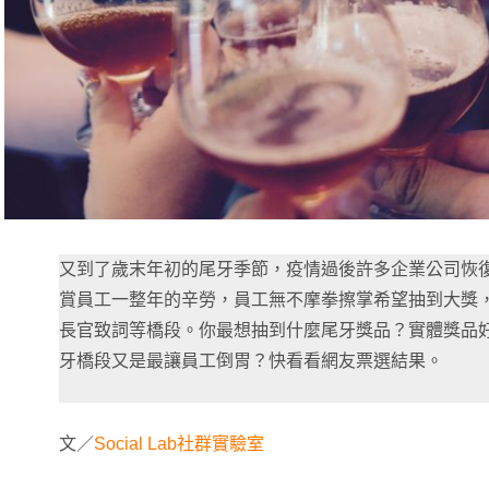
又到了歲末年初的尾牙季節，疫情過後許多企業公司恢
賞員工一整年的辛勞，員工無不摩拳擦掌希望抽到大獎
長官致詞等橋段。你最想抽到什麼尾牙獎品？實體獎品
牙橋段又是最讓員工倒胃？快看看網友票選結果。
文／
Social Lab社群實驗室