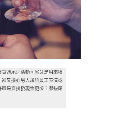
復實體尾牙活動。尾牙是用來犒
，卻又擔心另人尷尬員工表演或
好還是直接發現金更棒？哪些尾