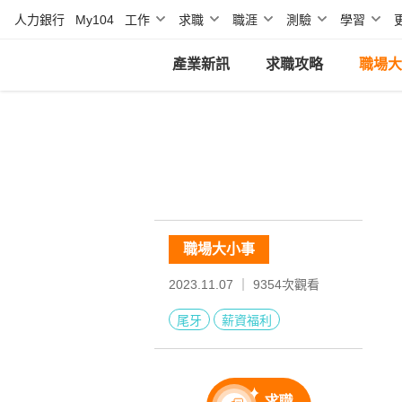
人力銀行
My104
工作
求職
職涯
測驗
學習
產業新訊
求職攻略
職場大
職場大小事
2023.11.07 ｜
9354
次觀看
尾牙
薪資福利