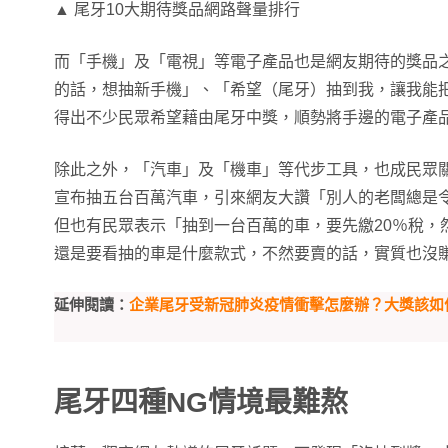
▲ 尾牙10大期待獎品網路聲量排行
而「手機」及「電視」等電子產品也是網友期待的獎品
的話，想抽新手機」、「希望（尾牙）抽到我，讓我能
得出不少民眾希望藉由尾牙中獎，順勢將手邊的電子產
除此之外，「汽車」及「機車」等代步工具，也成民眾
宣布抽五台百萬汽車，引來網友大讚「別人的老闆總是
但也有民眾表示「抽到一台百萬的車，要先繳20％稅，然
還是要看抽的車是什麼款式，不然要賣的話，實質也沒
延伸閱讀：
企業尾牙受新冠肺炎疫情衝擊怎麼辦？大獎該如
尾牙四種NG情境最難熬