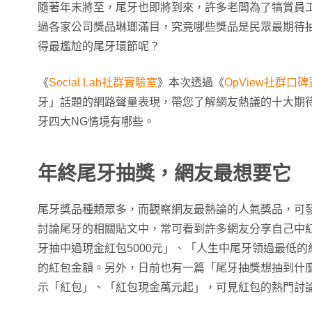
隨著年末將至，尾牙也即將到來，許多老闆為了犒賞員
過各家公司獎品琳瑯滿目，究竟哪些獎品是民眾最期待
得最尷尬的尾牙環節呢？
《
Social Lab社群實驗室
》本次透過《
OpView社群口
牙」話題的網路聲量表現，帶您了解網友熱議的十大期
牙四大NG情境有哪些。
年終尾牙抽獎，網友最想要它
尾牙獎品種類眾多，而觀察網友最熱論的人氣獎品，可
討論尾牙的相關貼文中，常可看到許多網友分享自己中
牙抽中過現金紅包5000元」、「人生中尾牙領過最低的
的紅包金額。另外，日前也有一篇「尾牙抽獎想抽到什
示「紅包」、「紅包現金萬元起」，可見紅包的熱門討