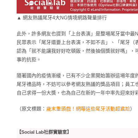
▲ 網友熱議尾牙4大NG情境網路聲量排行
此外，許多網友也提到「上台表演」是整場尾牙當中最
民眾表示「尾牙還要上台表演，不如不去」、「尾牙（
認為「就不能讓我好好吃頓飯，然後抽個獎就好嗎」，
事的抗拒。
隨著國內的疫情漸緩，已有不少企業開始籌辦這場年度
尾牙禮品時，不妨可以參考網友熱議的獎品項目；員工
自己求得一份大獎，也為自己在新的一年中率先迎來好
（原文標題：
歲末重頭戲！網曝這些尾牙活動超尷尬
）
【Social Lab社群實驗室】