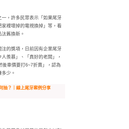
之一，許多民眾表示「如果尾牙
把家裡壞掉的電視換掉」等，看
品汰舊換新。
關注的獎項，日前因有企業尾牙
令人羨慕」、「真好的老闆」，
後車價要打6~7折賣」，認為
賺多少。
何抽？｜線上尾牙案例分享