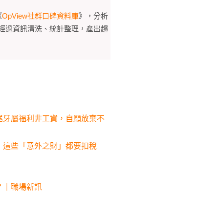
《
OpView社群口碑資料庫
》，分析
經過資訊清洗、統計整理，產出趨
尾牙屬福利非工資，自願放棄不
，這些「意外之財」都要扣稅
？｜職場新訊