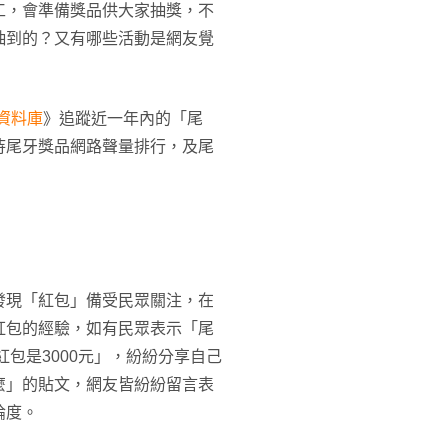
工，會準備獎品供大家抽獎，不
抽到的？又有哪些活動是網友覺
碑資料庫
》追蹤近一年內的「尾
待尾牙獎品網路聲量排行，及尾
發現「紅包」備受民眾關注，在
紅包的經驗，如有民眾表示「尾
紅包是3000元」，紛紛分享自己
麼」的貼文，網友皆紛紛留言表
論度。