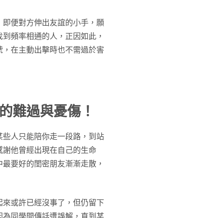
，即便對方伸出友誼的小手，願
找到頻率相通的人，正因如此，
號，在主動出擊時也不需過於害
的難過與憂傷！
某些人只能陪你走一段路，到站
感謝他曾經出現在自己的生命
中最要好的閨密朋友漸漸走散，
起來或許已經沒事了，但仍留下
因為同學間傳話遭誤解，直到某