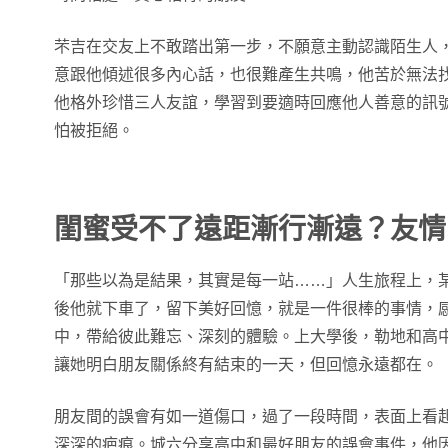
芣吉在交友上不敢踏出第一步，不願意主動認識陌生人
意跟他傾述很多內心話，也很難產生共鳴，他苦於無法
他格外珍惜三人友誼，學習到要適時回應他人善意的訊
怕被拒絕。
閨蜜受不了遠距漸行漸遠？友情
「那些以為是結果，其實是每一站……」人生旅程上，
後他就下車了，留下美好回憶，就是一件很棒的事情，
中，帶給彼此難忘、深刻的體驗。上大學後，勒地和高
讓她明白朋友關係終有結束的一天，但回憶永遠都在。
朋友間的誤會有如一道傷口，過了一段時間，表面上看
深深的疤痕。城六分享高中和最好朋友的誤會事件，他