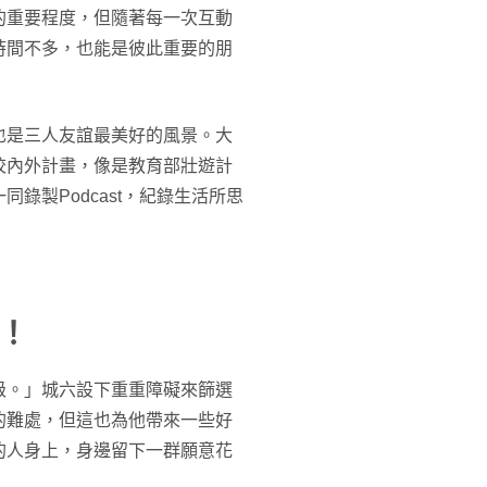
的重要程度，但隨著每一次互動
時間不多，也能是彼此重要的朋
也是三人友誼最美好的風景。大
校內外計畫，像是教育部壯遊計
錄製Podcast，紀錄生活所思
！
級。」城六設下重重障礙來篩選
的難處，但這也為他帶來一些好
的人身上，身邊留下一群願意花