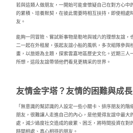
若與這類人做朋友，一開始可能會懷疑自己在對方心中
的累積、培養默契，在彼此需要時相互扶持，即使相處
友。
能夠一同冒險、嘗試新事物是勒地與城六的理想友誼，
二一起在外租屋，張起友誼小船的風帆，多次組隊參與
畫，以旅遊為主題，探索雲嘉地區歷史文化。近期三人一同
所想，這段友誼帶領他們看見更精采的世界。
友情金字塔？友情的困難與成長
「無意識的幫認識的人設定一些小關卡、排序朋友的階
朋友，很難讓人走進自己的內心，是他覺得友誼中最大
處，減少過度社交造成的疲累、困乏，將時間投資在對
時間相處、真心相待的朋友。