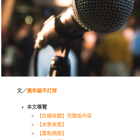
文／
高年級不打烊
本文導覽
【在線收聽】完整版內容
【本集來賓】
【重點摘錄】