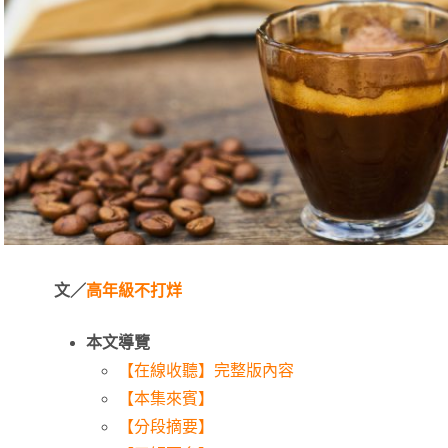
文／
高年級不打烊
本文導覽
【在線收聽】完整版內容
【本集來賓】
【分段摘要】