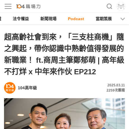
電
法令權益
新聞現場
Podcast
當期策展
超高齡社會到來，「三支柱商機」隨
之興起，帶你認識中熟齡值得發展的
新職業！ ft.商周主筆鄭郁萌 | 高年級
不打烊 x 中年來作伙 EP212
2025.03.11
104高年級
2259
次觀看