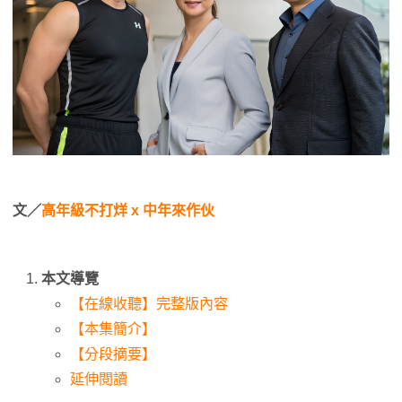
文／
高年級不打烊 x 中年來作伙
本文導覽
【在線收聽】完整版內容
【本集簡介】
【分段摘要】
延伸閱讀