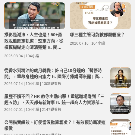
攝影是減法，人生也是！50+勇
哪三種主管可能被部屬霸凌？
敢脫離既定軌道：堅定方向，從
2026.07.16 | 104小編
模模糊糊走向清清楚楚 ft. 閔其
慰老師 | 高年級不打烊 x 用 AI
2026.08.04 | 104小編
點亮第二人生 EP284
從香水到精油的歲月轉變：許自己10分鐘的「暫停時
間」，重啟身體的自癒力 ft. 國際芳療講師米露 | 高年
級不打烊 x 用 AI 點亮第二人生 EP281
2026.07.14 | 104小編 | 1305觀看數
履歷不讀不回？HR 教你主動出擊！重返職場賺到「三
經五防」，天天都有新鮮事 ft. 統一超商人力資源部經
理 林宸碩 | 高年級不打烊 x 用 AI 點亮第二人生 EP279
2026.07.01 | 104小編 | 2147觀看數
公開指責績效、訂便當沒揪算霸凌？！有效預防霸凌這
樣做