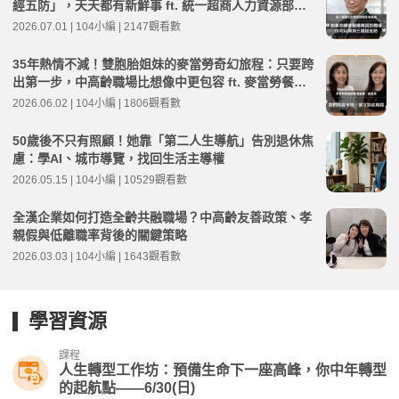
經五防」，天天都有新鮮事 ft. 統一超商人力資源部經
理 林宸碩 | 高年級不打烊 x 用 AI 點亮第二人生 EP279
2026.07.01 | 104小編 | 2147觀看數
35年熱情不減！雙胞胎姐妹的麥當勞奇幻旅程：只要跨
出第一步，中高齡職場比想像中更包容 ft. 麥當勞餐廳
經理 嚴嘉惠、嚴嘉雯 | 高年級不打烊 x 用 AI 點亮第二
2026.06.02 | 104小編 | 1806觀看數
人生 EP275
50歲後不只有照顧！她靠「第二人生導航」告別退休焦
慮：學AI、城市導覽，找回生活主導權
2026.05.15 | 104小編 | 10529觀看數
全漢企業如何打造全齡共融職場？中高齡友善政策、孝
親假與低離職率背後的關鍵策略
2026.03.03 | 104小編 | 1643觀看數
學習資源
課程
人生轉型工作坊：預備生命下一座高峰，你中年轉型
的起航點——6/30(日)