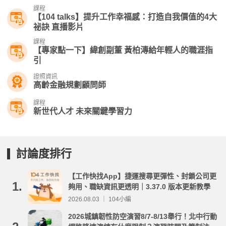
課程
【104 talks】提升工作幸福感：打造自我價值的4大
祕訣 直播影片
課程
【專家點一下】緯創副董 黃柏漙給年輕人的職涯指
引
證照資訊
高齡金融規劃顧問師
課程
新世代人才 未來關鍵學習力
討論度排行
【工作快找App】捷運搜尋更彈性、封鎖公司更
1.
夠用、職缺資訊更透明｜3.37.0 版本更新教學
2026.08.03 ｜ 104小編
2026城鎮韌性防空演習8/7-8/13舉行！北中行動