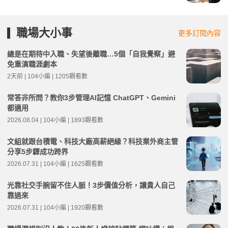
職場大小事
更多訂閱內容
總是在期待中入職、失望後離職…5個「自我覺察」避
免重演職涯劇本
2天前 | 104小編 | 1205觀看數
常答非所問？教你3步管理AI記憶 ChatGPT、Gemini
都適用
2026.08.04 | 104小編 | 1893觀看數
文組就跟台積電、科技大廠高薪絕緣？科技業外商主管
分享5步驟成功跨界
2026.07.31 | 104小編 | 1625觀看數
光靠社交手腕留不住人脈！3步價值分析，讓貴人自己
靠過來
2026.07.31 | 104小編 | 1920觀看數