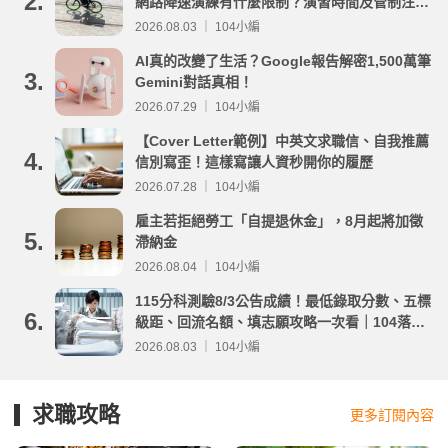
2.
網路降速演練有什麼限制？演習時間及管制注意
事項整理
2026.08.03 ｜ 104小編
AI真的改變了生活？Google報告解密1,500萬筆
3.
Gemini對話真相！
2026.07.29 ｜ 104小編
【Cover Letter範例】中英文求職信、自我推薦
4.
信別寫歪！這樣寫讓人資秒開你的履歷
2026.07.28 ｜ 104小編
雇主若拒絕勞工「自提退休金」，8月起將加徵
5.
滯納金
2026.08.04 ｜ 104小編
115分科測驗8/3公告成績！最低錄取分數、五標
6.
級距、回流名額、填志願攻略一次看｜104落點
分析
2026.08.03 ｜ 104小編
求職攻略
更多訂閱內容