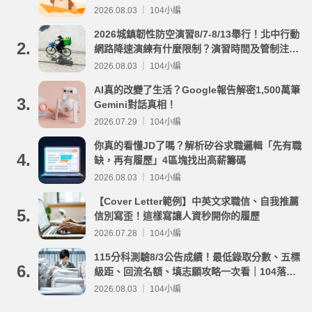
2026.08.03 ｜ 104小編
2026城鎮韌性防空演習8/7-8/13舉行！北中行動
2.
網路降速演練有什麼限制？演習時間及管制注意
事項整理
2026.08.03 ｜ 104小編
AI真的改變了生活？Google報告解密1,500萬筆
3.
Gemini對話真相！
2026.07.29 ｜ 104小編
你真的看懂JD了嗎？解析矽谷求職邏輯「先有職
4.
缺，再有履歷」4區塊找出高薪籌碼
2026.08.03 ｜ 104小編
【Cover Letter範例】中英文求職信、自我推薦
5.
信別寫歪！這樣寫讓人資秒開你的履歷
2026.07.28 ｜ 104小編
115分科測驗8/3公告成績！最低錄取分數、五標
6.
級距、回流名額、填志願攻略一次看｜104落點
分析
2026.08.03 ｜ 104小編