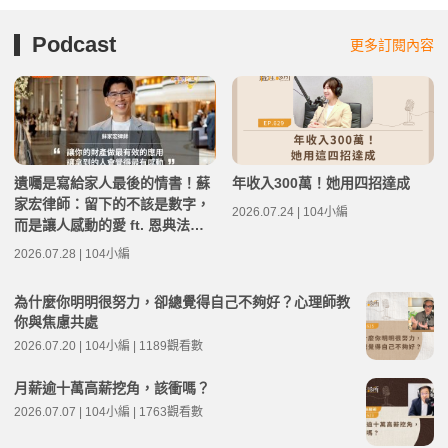
Podcast
更多訂閱內容
遺囑是寫給家人最後的情書！蘇
年收入300萬！她用四招達成
家宏律師：留下的不該是數字，
2026.07.24 | 104小編
而是讓人感動的愛 ft. 恩典法律
事務所創辦人 蘇家宏律師 | 高年
2026.07.28 | 104小編
級不打烊 x 用 AI 點亮第二人生
EP283
為什麼你明明很努力，卻總覺得自己不夠好？心理師教
你與焦慮共處
2026.07.20 | 104小編 | 1189觀看數
月薪逾十萬高薪挖角，該衝嗎？
2026.07.07 | 104小編 | 1763觀看數