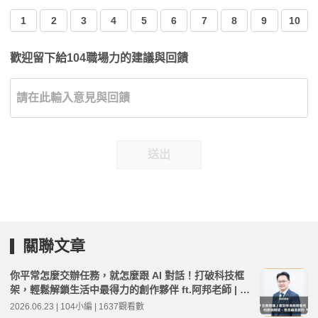
1
2
3
4
5
6
7
8
9
10
歡迎留下給104職場力的建議與回饋
送出
關聯文章
你平常怎麼交辦任務，就怎麼跟 AI 對話！打破科技框
架，輕鬆解鎖生活中最得力的創作夥伴 ft.阿邦老師 | 高
年級不打烊 x 用 AI 點亮第二人生 EP278
2026.06.23 | 104小編 | 1637觀看數