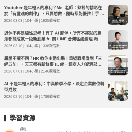
Youtuber 是年輕人的專利？Mel 老師：熟齡的精彩在
於「有靈魂的創作」，只要想做，隨時都能優雅上手 ft.
104高年級老師 Mel | 高年級不打烊 x 用 AI 點亮第二人
2026.03.03 | 104小編 | 1635觀看數
生 EP262
退休不再是線性思考！有了 AI 夥伴，所有不將就的想
法都能成就一段新創業 ft. 前 LINE 台灣區總經理 陶韻
智 | 高年級不打烊 x 用 AI 點亮第二人生 EP263
2026.03.10 | 104小編 | 1338觀看數
履歷不讀不回？HR 教你主動出擊！重返職場賺到「三
經五防」，天天都有新鮮事 ft. 統一超商人力資源部經
理 林宸碩 | 高年級不打烊 x 用 AI 點亮第二人生 EP279
2026.07.01 | 104小編 | 2146觀看數
AI 不是年輕人的專利：中高齡學不學，決定企業數位轉
型成敗
2026.02.10 | 104小編 | 1789觀看數
學習資源
課程