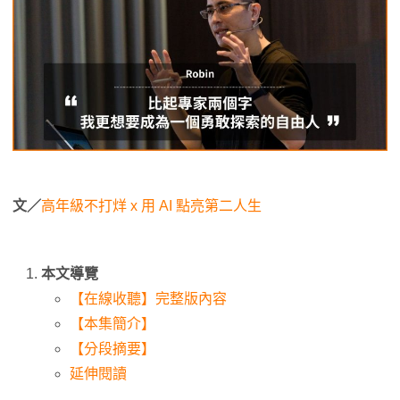
文／
高年級不打烊 x 用 AI 點亮第二人生
本文導覽
【在線收聽】完整版內容
【本集簡介】
【分段摘要】
延伸閱讀