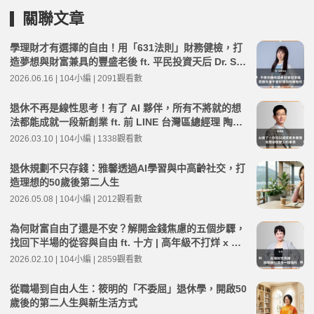
關聯文章
學理財才有選擇的自由！用「631法則」財務健檢，打
造夢想與財富兼具的豐盛老後 ft. 平民投資天后 Dr. Sel
ena | 高年級不打烊 x 用 AI 點亮第二人生 EP277
2026.06.16 | 104小編 | 2091觀看數
退休不再是線性思考！有了 AI 夥伴，所有不將就的想
法都能成就一段新創業 ft. 前 LINE 台灣區總經理 陶韻
智 | 高年級不打烊 x 用 AI 點亮第二人生 EP263
2026.03.10 | 104小編 | 1338觀看數
退休規劃不只存錢：雅馨透過AI學習與中高齡社交，打
造理想的50歲後第二人生
2026.05.08 | 104小編 | 2012觀看數
為何財富自由了還是不安？解開金錢焦慮的五個步驟，
找回下半場的從容與自由 ft. 十方 | 高年級不打烊 x 用
AI 點亮第二人生 EP260
2026.02.10 | 104小編 | 2859觀看數
從職場到自由人生：筱明的「不委屈」退休學，開啟50
歲後的第二人生與新生活方式