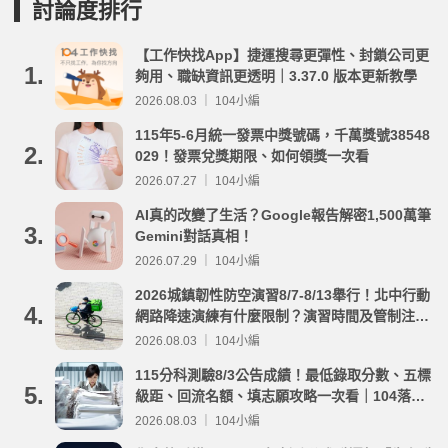
討論度排行
【工作快找App】捷運搜尋更彈性、封鎖公司更
1.
夠用、職缺資訊更透明｜3.37.0 版本更新教學
2026.08.03 ｜ 104小編
115年5-6月統一發票中獎號碼，千萬獎號38548
2.
029！發票兌獎期限、如何領獎一次看
2026.07.27 ｜ 104小編
AI真的改變了生活？Google報告解密1,500萬筆
3.
Gemini對話真相！
2026.07.29 ｜ 104小編
2026城鎮韌性防空演習8/7-8/13舉行！北中行動
4.
網路降速演練有什麼限制？演習時間及管制注意
事項整理
2026.08.03 ｜ 104小編
115分科測驗8/3公告成績！最低錄取分數、五標
5.
級距、回流名額、填志願攻略一次看｜104落點
分析
2026.08.03 ｜ 104小編