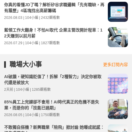
你真的看懂JD了嗎？解析矽谷求職邏輯「先有職缺，再
有履歷」4區塊找出高薪籌碼
2026.08.03 | 104小編 | 2432觀看數
藍領工作大翻身！不怕AI取代 企業主管改開計程車：1
2天賺到以前月薪
2026.07.29 | 104小編 | 1827觀看數
職場大小事
更多訂閱內容
AI破牆，硬知識貶值了！拆解「2種智力」決定你被取
代還是被放大
2天前 | 104小編 | 1285觀看數
85%員工上完課卻不會用！AI時代真正的危機不是失
業，而是你的「技能已過期」
2026.08.05 | 104小編 | 1750觀看數
不敢獨自搭機？新興職業「陪飛」掀討論 她曝成就感：