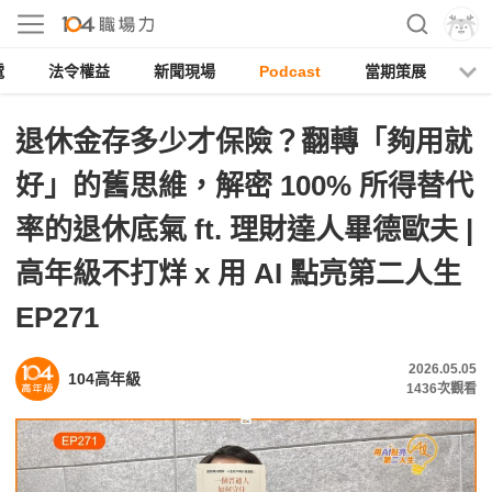
電
法令權益
新聞現場
Podcast
當期策展
退休金存多少才保險？翻轉「夠用就
好」的舊思維，解密 100% 所得替代
率的退休底氣 ft. 理財達人畢德歐夫 |
高年級不打烊 x 用 AI 點亮第二人生
EP271
2026.05.05
104高年級
1436
次觀看