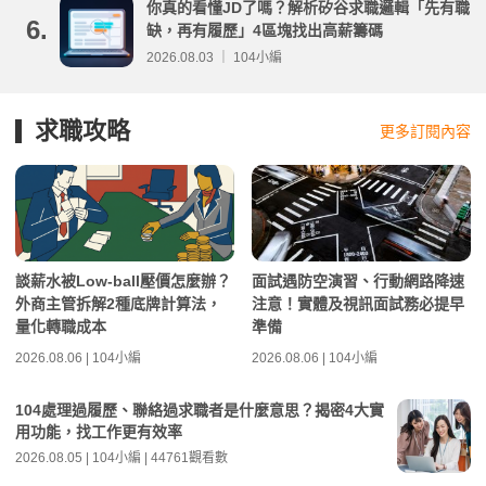
你真的看懂JD了嗎？解析矽谷求職邏輯「先有職
6.
缺，再有履歷」4區塊找出高薪籌碼
2026.08.03 ｜ 104小編
求職攻略
更多訂閱內容
談薪水被Low-ball壓價怎麼辦？
面試遇防空演習、行動網路降速
外商主管拆解2種底牌計算法，
注意！實體及視訊面試務必提早
量化轉職成本
準備
2026.08.06 | 104小編
2026.08.06 | 104小編
104處理過履歷、聯絡過求職者是什麼意思？揭密4大實
用功能，找工作更有效率
2026.08.05 | 104小編 | 44761觀看數