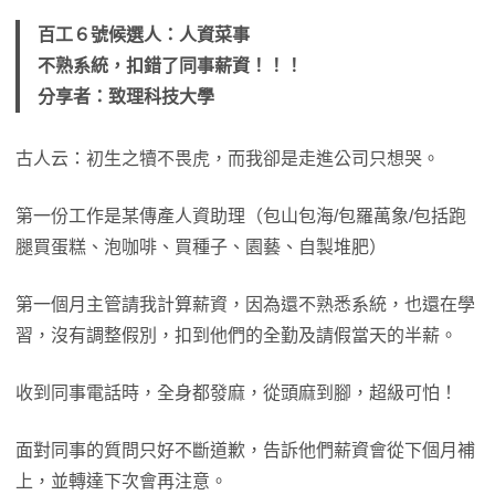
百工６號候選人：人資菜事
不熟系統，扣錯了同事薪資！！！
分享者：致理科技大學
古人云：初生之犢不畏虎，而我卻是走進公司只想哭。
第一份工作是某傳產人資助理（包山包海/包羅萬象/包括跑
腿買蛋糕、泡咖啡、買種子、園藝、自製堆肥）
第一個月主管請我計算薪資，因為還不熟悉系統，也還在學
習，沒有調整假別，扣到他們的全勤及請假當天的半薪。
收到同事電話時，全身都發麻，從頭麻到腳，超級可怕！
面對同事的質問只好不斷道歉，告訴他們薪資會從下個月補
上，並轉達下次會再注意。