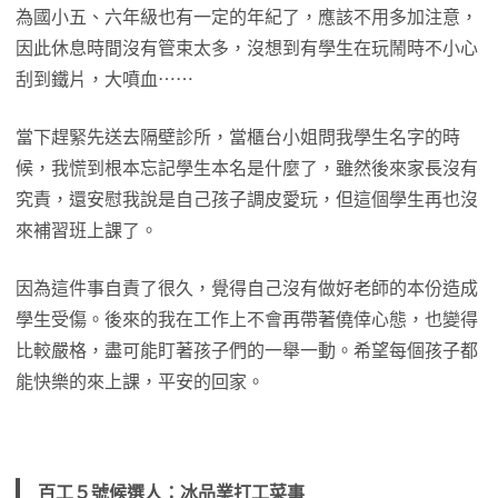
為國小五、六年級也有一定的年紀了，應該不用多加注意，
因此休息時間沒有管束太多，沒想到有學生在玩鬧時不小心
刮到鐵片，大噴血⋯⋯
當下趕緊先送去隔壁診所，當櫃台小姐問我學生名字的時
候，我慌到根本忘記學生本名是什麼了，雖然後來家長沒有
究責，還安慰我說是自己孩子調皮愛玩，但這個學生再也沒
來補習班上課了。
因為這件事自責了很久，覺得自己沒有做好老師的本份造成
學生受傷。後來的我在工作上不會再帶著僥倖心態，也變得
比較嚴格，盡可能盯著孩子們的一舉一動。希望每個孩子都
能快樂的來上課，平安的回家。
百工５號候選人：冰品業打工菜事