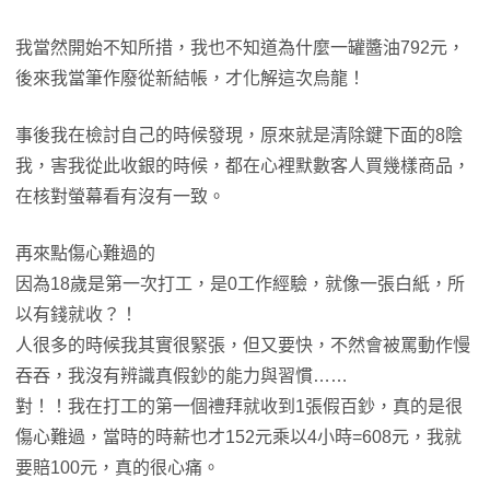
我當然開始不知所措，我也不知道為什麼一罐醬油792元，
後來我當筆作廢從新結帳，才化解這次烏龍！
事後我在檢討自己的時候發現，原來就是清除鍵下面的8陰
我，害我從此收銀的時候，都在心裡默數客人買幾樣商品，
在核對螢幕看有沒有一致。
再來點傷心難過的
因為18歲是第一次打工，是0工作經驗，就像一張白紙，所
以有錢就收？！
人很多的時候我其實很緊張，但又要快，不然會被罵動作慢
吞吞，我沒有辨識真假鈔的能力與習慣……
對！！我在打工的第一個禮拜就收到1張假百鈔，真的是很
傷心難過，當時的時薪也才152元乘以4小時=608元，我就
要賠100元，真的很心痛。