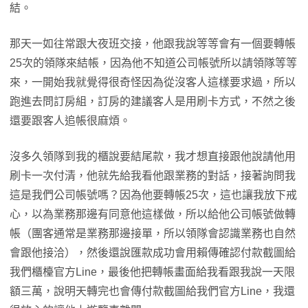
結。
那天一如往常跟大夜班交接，他跟我說等等會有一個要轉帳
25次的領隊來結帳，因為他不知道公司帳號所以請領隊等等
來，一開始我就覺得很奇怪因為從沒客人這樣要求過，所以
跑進去問訂房組，訂房的建議客人是用刷卡方式，不然之後
還要跟客人追帳很麻煩。
沒多久領隊到我的櫃說要結尾款，我才想直接跟他說請他用
刷卡一次付清，他就先給我看他跟業務的對話，接著詢問我
這是我們公司帳號嗎？因為他要轉帳25次，這也讓我放下戒
心，以為業務那邊有同意他這樣做，所以給他公司帳號做轉
帳（團客通常是業務那邊接單，所以領隊會認識業務也自然
會跟他接洽），然後還說匯款成功會用賴傳確認付款截圖給
我們櫃檯官方Line，最後他把轉帳畫面給我看跟我說一天限
額三萬，說明天轉完也會傳付款截圖給我們官方Line，我還