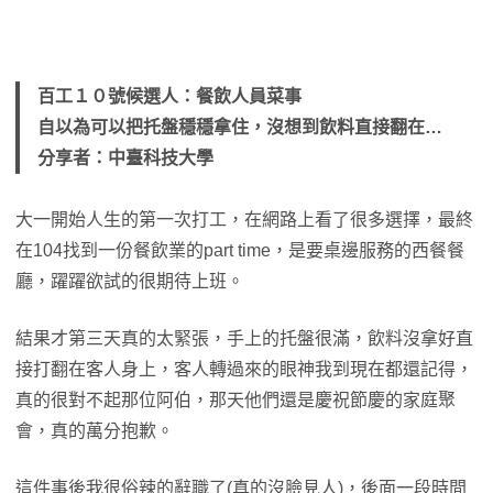
百工１０號候選人：餐飲人員菜事
自以為可以把托盤穩穩拿住，沒想到飲料直接翻在…
分享者：中臺科技大學
大一開始人生的第一次打工，在網路上看了很多選擇，最終
在104找到一份餐飲業的part time，是要桌邊服務的西餐餐
廳，躍躍欲試的很期待上班。
結果才第三天真的太緊張，手上的托盤很滿，飲料沒拿好直
接打翻在客人身上，客人轉過來的眼神我到現在都還記得，
真的很對不起那位阿伯，那天他們還是慶祝節慶的家庭聚
會，真的萬分抱歉。
這件事後我很俗辣的辭職了(真的沒臉見人)，後面一段時間