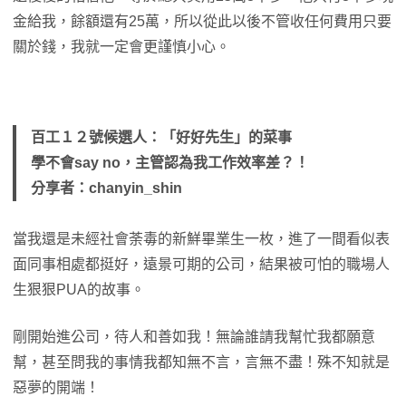
金給我，餘額還有25萬，所以從此以後不管收任何費用只要
關於錢，我就一定會更謹慎小心。
百工１２號候選人：「好好先生」的菜事
學不會say no，主管認為我工作效率差？！
分享者：chanyin_shin
當我還是未經社會荼毒的新鮮畢業生一枚，進了一間看似表
面同事相處都挺好，遠景可期的公司，結果被可怕的職場人
生狠狠PUA的故事。
剛開始進公司，待人和善如我！無論誰請我幫忙我都願意
幫，甚至問我的事情我都知無不言，言無不盡！殊不知就是
惡夢的開端！