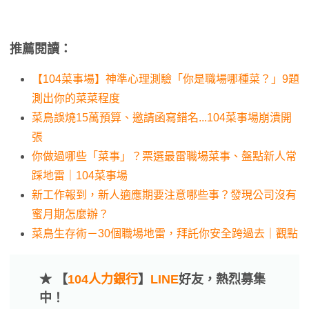
推薦閱讀：
【104菜事場】神準心理測驗「你是職場哪種菜？」9題
測出你的菜菜程度
菜鳥誤燒15萬預算、邀請函寫錯名...104菜事場崩潰開
張
你做過哪些「菜事」？票選最雷職場菜事、盤點新人常
踩地雷｜104菜事場
新工作報到，新人適應期要注意哪些事？發現公司沒有
蜜月期怎麼辦？
菜鳥生存術－30個職場地雷，拜託你安全跨過去｜觀點
★ 【
104人力銀行
】
LINE
好友，熱烈募集
中！