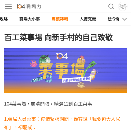
攻略
職場大小事
專題特輯
人資充電
法令權益
百工菜事場 向新手村的自己致敬
104菜事場，崩潰開張，精選12則百工菜事
1.藥局人員菜事：疫情緊張期間，顧客說「我要包大人尿
布」，卻聽成…