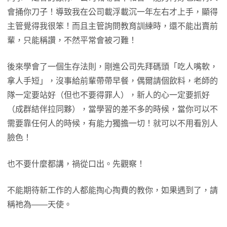
會捅你刀子！導致我在公司載浮載沉一年左右才上手，顯得
主管覺得我很笨！而且主管詢問教育訓練時，還不能出賣前
輩，只能稱讚，不然平常會被刁難！
後來學會了一個生存法則，剛進公司先拜碼頭「吃人嘴軟，
拿人手短」，沒事給前輩帶帶早餐，偶爾請個飲料，老師的
隊一定要站好（但也不要得罪人），新人的心一定要抓好
（成群結伴拉同夥），當學習的差不多的時候，當你可以不
需要靠任何人的時候，有能力獨擔一切！就可以不用看別人
臉色！
也不要什麼都講，禍從口出。先觀察！
不能期待新工作的人都能掏心掏費的教你，如果遇到了，請
稱祂為——天使。