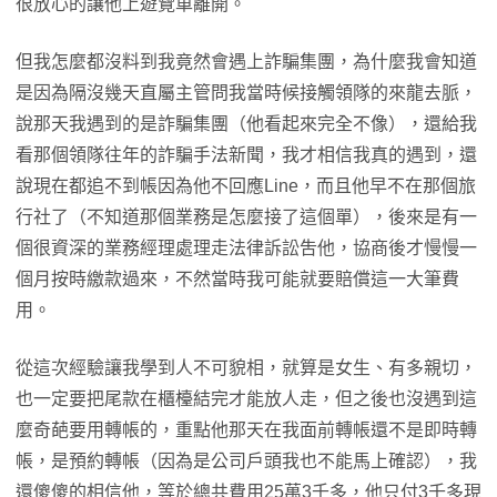
很放心的讓他上遊覽車離開。
但我怎麼都沒料到我竟然會遇上詐騙集團，為什麼我會知道
是因為隔沒幾天直屬主管問我當時候接觸領隊的來龍去脈，
說那天我遇到的是詐騙集團（他看起來完全不像），還給我
看那個領隊往年的詐騙手法新聞，我才相信我真的遇到，還
說現在都追不到帳因為他不回應Line，而且他早不在那個旅
行社了（不知道那個業務是怎麼接了這個單），後來是有一
個很資深的業務經理處理走法律訴訟吿他，協商後才慢慢一
個月按時繳款過來，不然當時我可能就要賠償這一大筆費
用。
從這次經驗讓我學到人不可貌相，就算是女生、有多親切，
也一定要把尾款在櫃檯結完才能放人走，但之後也沒遇到這
麼奇葩要用轉帳的，重點他那天在我面前轉帳還不是即時轉
帳，是預約轉帳（因為是公司戶頭我也不能馬上確認），我
還傻傻的相信他，等於總共費用25萬3千多，他只付3千多現