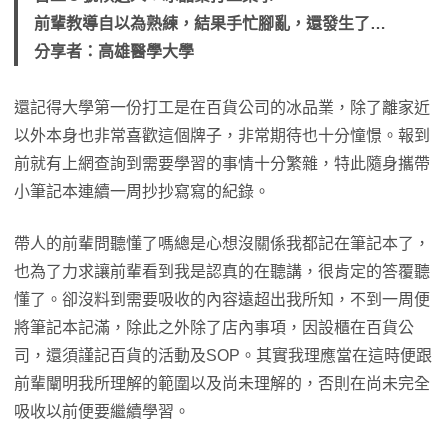
前輩教導自以為熟練，結果手忙腳亂，還發生了…
分享者：高雄醫學大學
還記得大學第一份打工是在百貨公司的冰品業，除了離家近
以外本身也非常喜歡這個牌子，非常期待也十分憧憬。報到
前就有上網查詢到需要學習的事情十分繁雜，特此隨身攜帶
小筆記本連續一周抄抄寫寫的紀錄。
帶人的前輩問聽懂了嗎總是心想沒關係我都記在筆記本了，
也為了力求讓前輩看到我是認真的在聽講，很肯定的答覆聽
懂了。卻沒料到需要吸收的內容遠超出我所知，不到一周便
將筆記本記滿，除此之外除了店內事項，因設櫃在百貨公
司，還須謹記百貨的活動及SOP。其實我理應當在這時便跟
前輩闡明我所理解的範圍以及尚未理解的，否則在尚未完全
吸收以前便要繼續學習。