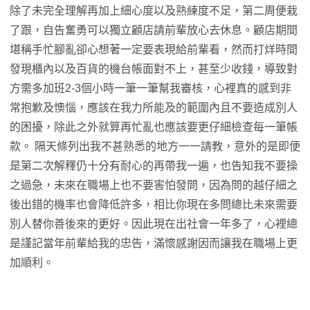
除了未完全理解再加上細心度以及熟練度不足，第二周便栽
了跟，自告奮勇可以獨立顧店請前輩放心去休息。顧店期間
堪稱手忙腳亂卻心想著一定要表現給前輩看，然而打烊時間
發現櫃內以及百貨的機台帳面對不上，甚至少收錢，導致對
方需多加班2-3個小時一筆一筆幫我審核，心裡真的感到非
常抱歉及懊惱，應該在我力所能及的範圍內且不要造成別人
的困擾，除此之外就算再忙亂也應該要更仔細檢查每一筆帳
款。 隔天條列出我不甚熟悉的地方一一請教，意外的是即便
是第二次解釋仍十分有耐心的再帶我一遍，也告知我不要操
之過急，未來在職場上也不要害怕發問，因為問的越仔細之
後出錯的機率也會降低許多，相比你現在多問總比未來需要
別人替你善後來的更好。因此現在出社會一年多了，心裡總
是謹記當年前輩給我的忠告，滿懷感謝因而讓我在職場上更
加順利。