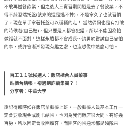
不敢再碰餐飲業，但之後大三實習期間還是去了餐飲業，不
得不練習端托盤(該來的還是逃不掉)，不過拿久了也就習慣
了，現在單手拿著托盤可以穩穩的走！ 當然偶爾也是有打破
的時候啦(自己賠)，但只要是人都會犯錯，所以不能因為怕
做錯就不面對！這樣永遠都不會成長～請勇於嘗試自己害怕
的事，或許會漸漸發現有趣之處，也沒想像中這麼可怕。
百工１１號候選人：飯店櫃台人員菜事
站櫃台結帳，卻遇到詐騙集團？！
分享者：中華大學
還記得那時候在飯店業櫃檯上班，一般櫃檯人員基本工作一
定會要收現金或刷卡結帳，也因為我們飯店很大間、有好幾
百房，所以固定會收團體客，而團客的帳通常都是領隊來