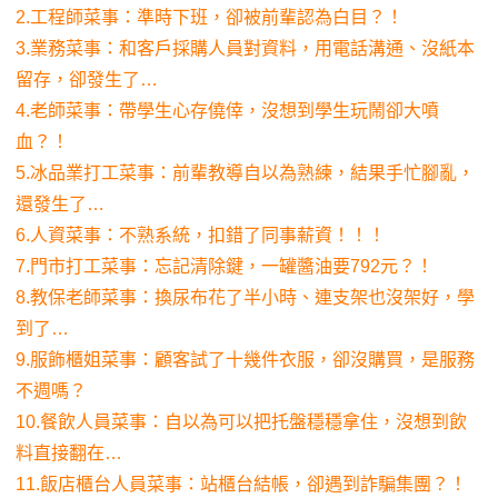
2.工程師菜事：準時下班，卻被前輩認為白目？！
3.業務菜事：和客戶採購人員對資料，用電話溝通、沒紙本
留存，卻發生了…
4.老師菜事：帶學生心存僥倖，沒想到學生玩鬧卻大噴
血？！
5.冰品業打工菜事：前輩教導自以為熟練，結果手忙腳亂，
還發生了…
6.人資菜事：不熟系統，扣錯了同事薪資！！！
7.門市打工菜事：忘記清除鍵，一罐醬油要792元？！
8.教保老師菜事：換尿布花了半小時、連支架也沒架好，學
到了…
9.服飾櫃姐菜事：顧客試了十幾件衣服，卻沒購買，是服務
不週嗎？
10.餐飲人員菜事：自以為可以把托盤穩穩拿住，沒想到飲
料直接翻在…
11.飯店櫃台人員菜事：站櫃台結帳，卻遇到詐騙集團？！