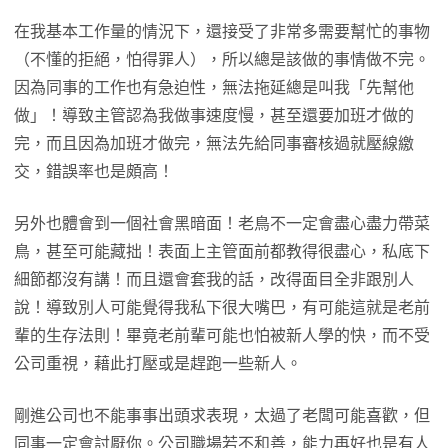
在我基本工作量的情況下，還接受了非常多需要幫忙的事物
（不懂的拒絕，怕得罪人），所以總是該做的事情做不完。
因為同事的工作也有急迫性，無法拖延總是叫我「先幫他
做」！導致主管認為我做事速度慢，甚至還要加班才做的
完，而且因為加班才做完，無法先給同事審核過就壓線繳
交，錯誤率也是頗高！
另外也體會到一個社會黑暗面！老鳥不一定會盡心盡力帶菜
鳥，甚至可能藏拙！表面上主管面前都教得很盡心，私底下
細節都沒有講！而且還會套我的話，改得面目全非跟別人
說！導致別人可能覺得我私下很大嘴巴，有可能這就是老前
輩的生存法則！畢竟老前輩可能也怕被新人學的快，而不受
公司重視，藉此打壓或是趕跑一些新人。
剛進公司也不能事事出頭求表現，太過了老闆可能喜歡，但
同事一定會討厭你。公司職場若不和善，能力再好也是有人