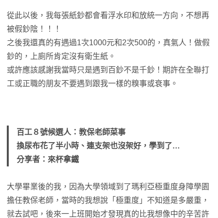
從此以後，我每張紙鈔都會看浮水印和放統一方向，不想再
被假鈔陰！！！
之後我還真的有遇過1次1000元和2次500的，真氣人！做假
鈔的，上廁所肯定沒有衛生紙。
或許應該感謝我當時只是遇到百鈔不是千鈔！期許在全聯打
工或正職的朋友不要遇到跟我一樣的糗事或衰事。
百工８號候選人：教保老師菜事
換尿布花了半小時、連支架也沒架好，學到了…
分享者：來杯拿鐵
大學畢業後的我，因為大學領域到了瑪利亞極重度身障學園
擔任教保老師，當時的我想說「極重度」不知道是多嚴重，
就去試吧，後來一上班開始才發現真的比我想像中的辛苦許