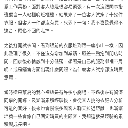
悉工作業務，面對客人總是很容易緊張，有一次沒跟同事搭
班獨自一人站櫃晚班櫃檯，結果來了一位客人試穿了十幾件
衣服，但客人一件都沒有買，只丟下一句：我不喜歡覺得不
適合，頭也不回的走掉。
之後打開試衣間，看到眼前的衣服堆到跟一座小山一樣，因
此整理了很久，不僅沒有增加到業績，還差一點拖到閉店時
間，回家後心情感到十分低落，想著是自己的服務哪裡不周
呢？或是銷售方面出現什麼問題？為什麼客人試穿卻沒購買
意願…
當時還是菜鳥的我心裡總是有許多小劇場，不過後來有資深
同事的開導，及漸漸累積經驗後，會從客人挑的衣服去分析
可能的喜好，後來也會慢慢多與客人聊天拉近距離，也漸漸
培養一些會像自己固定購買的主顧客，我想這就是經驗的累
積與成長吧。