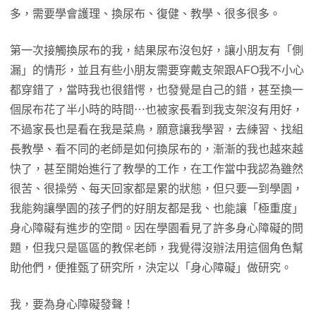
多，需要學會護理、換尿布、復健、教學、很多很多。
第一次接觸換尿布的我，結果尿布沒包好，讓小朋友有「側
漏」的情形，並且有些小朋友需要穿戴支架跟AFO我不小心
都穿錯了，當時我也很錯愕，也發覺是自己的錯，甚至換一
個尿布花了半小時的時間⋯也被家長看到我支架沒有用好，
不過家長也是看在我是菜鳥，願意讓我學習，去練習、找組
長教學、看不同的老師是如何換尿布的，漸漸的我也越來越
快了，甚至開始進行了教學的工作，在工作當中我認為雖然
很苦、很操勞、每天回家都是累的狀態，但只要一到學園，
我能夠讓學園的孩子們的好朋友都是我、也能讓「極重度」
身心障礙有進步的空間。因在學園看見了許多身心障礙的問
題，但我只是區區的教保老師，我覺得沒辦法用這個角色幫
助他們，便推甄了研究所，決定以「身心障礙」做研究。
我，要為身心障礙發聲！