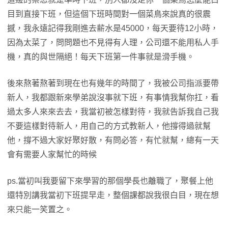
目到直接下班，但這個下班時間對一個菜鳥來說真的很震
撼，我永遠記得我剛進去薪水是45000，每天要待12小時，
因為太菜了，問問題也不見得有人理，公司還不能用私人手
機，真的與世隔絕！每天下班第一件事就是滑手機。
後來熬著熬著到現在也有幾年的時間了，我被公司指派要帶
新人，我都跟新來學弟說沒事就下班，有事情我幫你扛，看
過太多人來來去去，我當初被怎樣對待，我就告訴我自己我
不要這樣對待新人，用自己的方式教新人，他撐得過就幫
他，撐不過大家好聚好散，有問必答，有忙就幫，總有一天
會有需要人家幫忙的時候
ps.當初叫我要留下來學習的那個學長也離職了，聚餐上他
還特別講我當初下班提早走，整個課都說我很白目，現在想
來只能一笑置之。