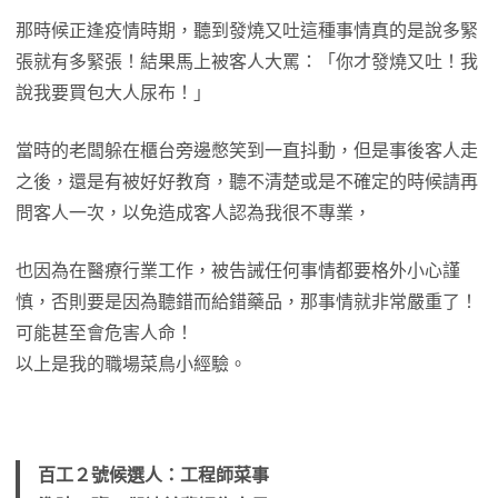
那時候正逢疫情時期，聽到發燒又吐這種事情真的是說多緊
張就有多緊張！結果馬上被客人大罵：「你才發燒又吐！我
說我要買包大人尿布！」
當時的老闆躲在櫃台旁邊憋笑到一直抖動，但是事後客人走
之後，還是有被好好教育，聽不清楚或是不確定的時候請再
問客人一次，以免造成客人認為我很不專業，
也因為在醫療行業工作，被告誡任何事情都要格外小心謹
慎，否則要是因為聽錯而給錯藥品，那事情就非常嚴重了！
可能甚至會危害人命！
以上是我的職場菜鳥小經驗。
百工２號候選人：工程師菜事