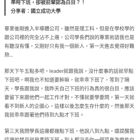
準時下班，卻被前輩認為白目？！
分享者：國立成功大學
畢業後剛進入半導體公司，雖然是理工科，但是在學校學的
跟公司裡的完全沾不上邊，公司學長們說的專業術語我也是
有聽沒有懂，又剛好只有我一個新人，第一天進去覺得好難
熬...
那天下午五點多吧，leader就跟我說，沒什麼事的話就早點
下班吧，啊我也不知道要幹嘛，就乖乖下班了，等到了隔
天，學長跟我說，我昨天自己下班的行為真的很白目，應該
要留下來跟他們一起工作才對，不懂就要學要問，第一天就
看不到新人的企圖心，這樣以後怎麼生存什麼的，然後那天
我就乖乖跟著他們待到九點才下班。
第三天我問學長這邊都幾點下班，他說八到九點，還提醒我
這邊的禁忌就是準時下班，別人都沒走你一個菜鳥怎麼能白