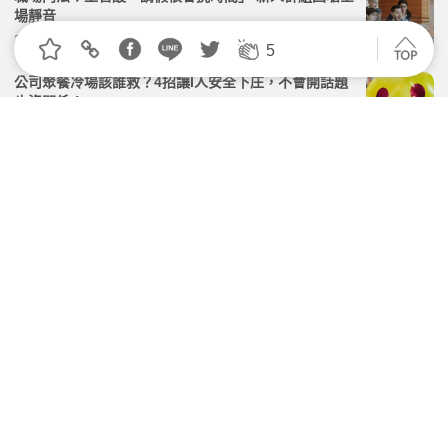
場靜音
2026.07.09 | 104小編 | 2184觀看數
5
公司聚餐冷場該誰救？4招讓I人安全下庄，不會開話題
也沒關係！
2026.07.07 | 104小編 | 3706觀看數
多久能獨立作業？菜鳥憂「問問題被噴」 網吐殘酷現
實：環境越操容忍度越低
2026.06.30 | 104小編 | 3121觀看數
菜鳥IG曬工作證「1畫面」被處分 網搖頭：簽了保密協
議還敢發
2026.04.07 | 104小編 | 3070觀看數
【2026米其林指南】頤宮三星9連霸、NOBUO升二
星！61家摘星餐廳出爐｜米其林餐廳徵才機會
2026.07.21 | 104小編 | 11568觀看數