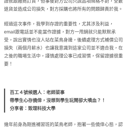
證就跟廠商訂貨，但事後對方公司只說品項規格不對，全數
退貨並造成公司損失，對方採購也將所有的問題歸責於我。
經過這次事件，我學到存證的重要性，尤其涉及利益，
email跟電話並不能當作證據，對方一甩鍋就只能默默承
受，說出實情也沒人站在菜鳥身邊，後續處理方式補償公司
損失（兩個月薪水）也讓我意識到這家公司並不適合我，在
之後的職場生活中，謹慎處理公事已成習慣，保留證據很重
要！
百工４號候選人：老師菜事
帶學生心存僥倖，沒想到學生玩鬧卻大噴血？！
分享者：致理科技大學
幾年前身為剛進補習班的菜鳥老師，抱著一些僥倖心態，認