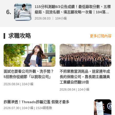
115分科測驗8/3公告成績！最低錄取分數、五標
6.
級距、回流名額、填志願攻略一次看｜104落點
分析
2026.08.03 ｜ 104小編
求職攻略
更多訂閱內容
面試也要看公司外觀、洗手間？
不把業務當消耗品，這家連年成
5招教你從細節「以貌取公司」
長的保險公司，靠長期主義讓員
工業績自然翻10倍
2026.08.04 | 104小編
2026.08.04 | 104小編
詐團滲透！Threads詐騙氾濫 假徵才最多
2026.07.30 | 104小編 | 1524觀看數