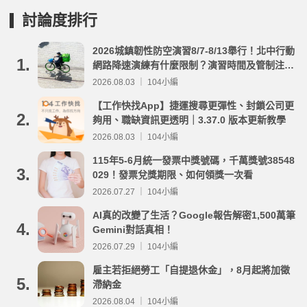
討論度排行
2026城鎮韌性防空演習8/7-8/13舉行！北中行動
1.
網路降速演練有什麼限制？演習時間及管制注意
事項整理
2026.08.03 ｜ 104小編
【工作快找App】捷運搜尋更彈性、封鎖公司更
2.
夠用、職缺資訊更透明｜3.37.0 版本更新教學
2026.08.03 ｜ 104小編
115年5-6月統一發票中獎號碼，千萬獎號38548
3.
029！發票兌獎期限、如何領獎一次看
2026.07.27 ｜ 104小編
AI真的改變了生活？Google報告解密1,500萬筆
4.
Gemini對話真相！
2026.07.29 ｜ 104小編
雇主若拒絕勞工「自提退休金」，8月起將加徵
5.
滯納金
2026.08.04 ｜ 104小編