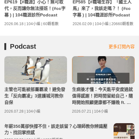
EP619【#職涯】小心！無可取
EP585【#職場生存】「國王人
代，反而讓你無法接班！(#cc字
馬」來了，我該走嗎？！ (#cc
幕 ) | 104職涯診所Podcast
字幕 ) | 104職涯診所Podcast
2026.06.18 | 104小編 | 60觀看數
2026.02.09 | 104小編 | 20660觀看數
Podcast
更多訂閱內容
主管也可能被部屬霸凌！避免發
生病後才懂：今天能平安度過就
生「反向霸凌」3道護城河教你
值得感謝！把時間留給自己，隨
自保
時開始照顧健康都不嫌晚 ft. 資
深醫藥記者王瑞玲 | 高年級不打
2026.07.28 | 104小編
2026.07.21 | 104小編
烊 x 用 AI 點亮第二人生 EP282
年薪350萬卻快撐不住，該走該留？心理師教你辨識壓
力、找回掌控感