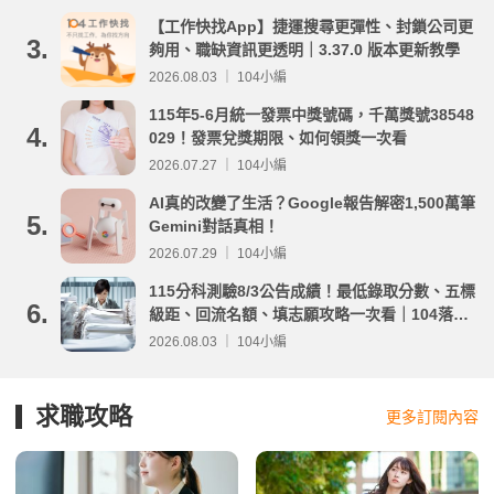
【工作快找App】捷運搜尋更彈性、封鎖公司更
3.
夠用、職缺資訊更透明｜3.37.0 版本更新教學
2026.08.03 ｜ 104小編
115年5-6月統一發票中獎號碼，千萬獎號38548
4.
029！發票兌獎期限、如何領獎一次看
2026.07.27 ｜ 104小編
AI真的改變了生活？Google報告解密1,500萬筆
5.
Gemini對話真相！
2026.07.29 ｜ 104小編
115分科測驗8/3公告成績！最低錄取分數、五標
6.
級距、回流名額、填志願攻略一次看｜104落點
分析
2026.08.03 ｜ 104小編
求職攻略
更多訂閱內容