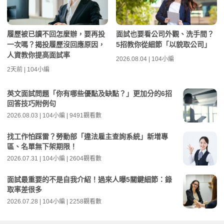
履歷被已讀不回怎麼辦，要再投
面試也要看公司外觀、洗手間？
一次嗎？揭投履歷沒回應原因，
5招教你從細節「以貌取公司」
人資教你提高面試率
2026.08.04 | 104小編
2天前 | 104小編
英文面試問題「你有哪些優點及缺點？」更加分的6招
回答技巧附例句
2026.08.03 | 104小編 | 9491觀看數
找工作怕踩雷？勞動部「違法雇主查詢系統」新增專
區、名單無下架期限！
2026.07.31 | 104小編 | 2604觀看數
面試最重要的不是自我介紹！過來人曝5關鍵細節：錄
取率差很多
2026.07.28 | 104小編 | 2258觀看數