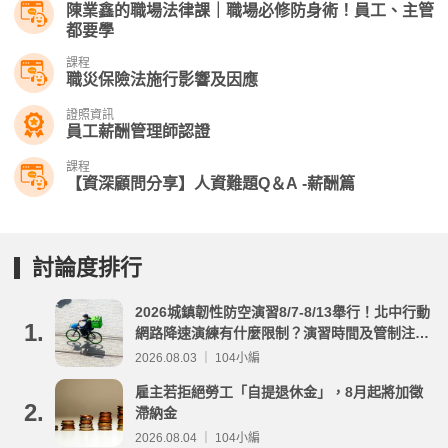
陳業鑫的職場法律課｜職場必修防身術！員工、主管
都要學
課程
職災保險法施行影響及因應
證照資訊
員工薪酬管理師認證
課程
【資深顧問分享】人資難題Q＆A -薪酬篇
討論度排行
2026城鎮韌性防空演習8/7-8/13舉行！北中行動
1.
網路降速演練有什麼限制？演習時間及管制注意
事項整理
2026.08.03 ｜ 104小編
雇主若拒絕勞工「自提退休金」，8月起將加徵
2.
滯納金
2026.08.04 ｜ 104小編