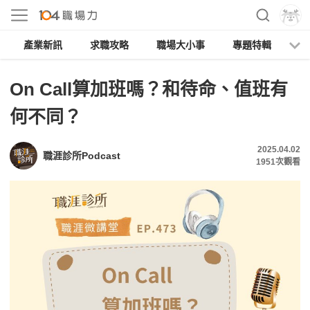
產業新訊
求職攻略
職場大小事
專題特輯
人
On Call算加班嗎？和待命、值班有
何不同？
2025.04.02
職涯診所Podcast
1951
次觀看