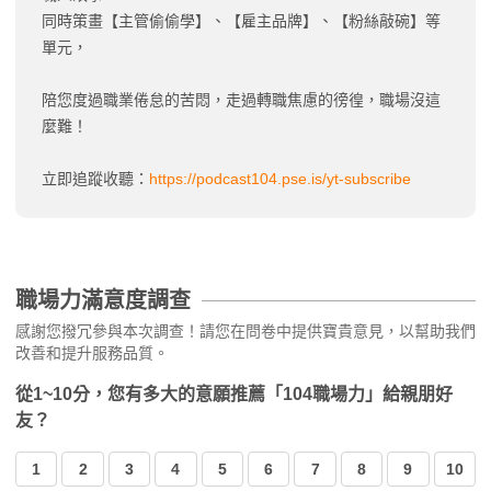
同時策畫【主管偷偷學】、【雇主品牌】、【粉絲敲碗】等
單元，
陪您度過職業倦怠的苦悶，走過轉職焦慮的徬徨，職場沒這
麼難！
立即追蹤收聽：
https://podcast104.pse.is/yt-subscribe
職場力滿意度調查
感謝您撥冗參與本次調查！請您在問卷中提供寶貴意見，以幫助我們
改善和提升服務品質。
從1~10分，您有多大的意願推薦「104職場力」給親朋好
友？
1
2
3
4
5
6
7
8
9
10